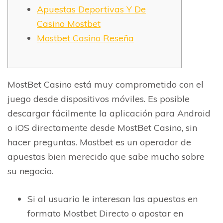
Apuestas Deportivas Y De
Casino Mostbet
Mostbet Casino Reseña
MostBet Casino está muy comprometido con el
juego desde dispositivos móviles. Es posible
descargar fácilmente la aplicación para Android
o iOS directamente desde MostBet Casino, sin
hacer preguntas. Mostbet es un operador de
apuestas bien merecido que sabe mucho sobre
su negocio.
Si al usuario le interesan las apuestas en
formato Mostbet Directo o apostar en