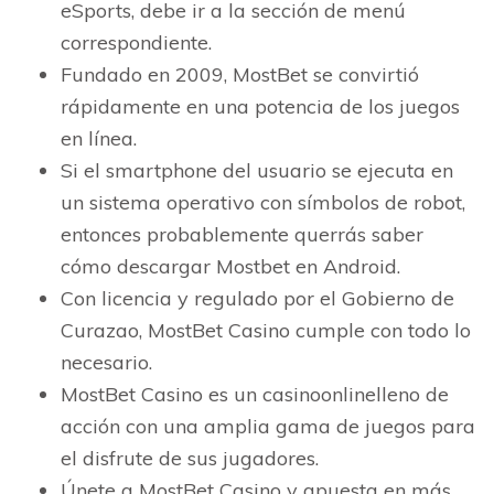
eSports, debe ir a la sección de menú
correspondiente.
Fundado en 2009, MostBet se convirtió
rápidamente en una potencia de los juegos
en línea.
Si el smartphone del usuario se ejecuta en
un sistema operativo con símbolos de robot,
entonces probablemente querrás saber
cómo descargar Mostbet en Android.
Con licencia y regulado por el Gobierno de
Curazao, MostBet Casino cumple con todo lo
necesario.
MostBet Casino es un casinoonlinelleno de
acción con una amplia gama de juegos para
el disfrute de sus jugadores.
Únete a MostBet Casino y apuesta en más