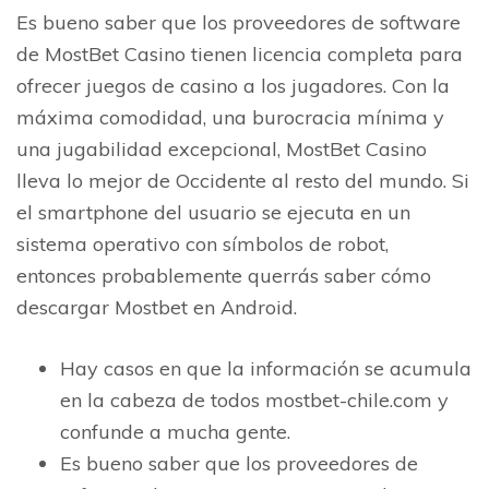
Es bueno saber que los proveedores de software
de MostBet Casino tienen licencia completa para
ofrecer juegos de casino a los jugadores. Con la
máxima comodidad, una burocracia mínima y
una jugabilidad excepcional, MostBet Casino
lleva lo mejor de Occidente al resto del mundo. Si
el smartphone del usuario se ejecuta en un
sistema operativo con símbolos de robot,
entonces probablemente querrás saber cómo
descargar Mostbet en Android.
Hay casos en que la información se acumula
en la cabeza de todos mostbet-chile.com y
confunde a mucha gente.
Es bueno saber que los proveedores de