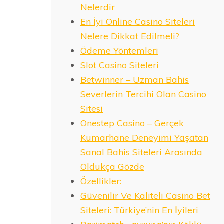
Nelerdir
En İyi Online Casino Siteleri
Nelere Dikkat Edilmeli?
Ödeme Yöntemleri
Slot Casino Siteleri
Betwinner – Uzman Bahis
Severlerin Tercihi Olan Casino
Sitesi
Onestep Casino – Gerçek
Kumarhane Deneyimi Yaşatan
Sanal Bahis Siteleri Arasında
Oldukça Gözde
Özellikler:
Güvenilir Ve Kaliteli Casino Bet
Siteleri: Türkiye’nin En İyileri