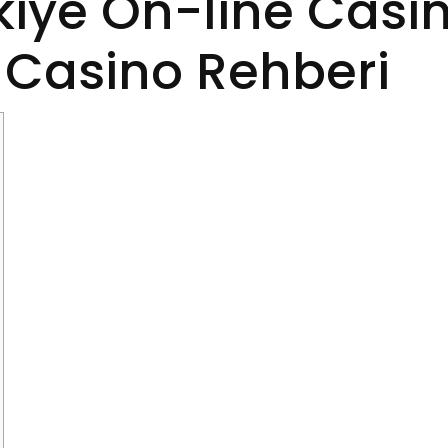
ürkiye On-line Casi
 Casino Rehberi