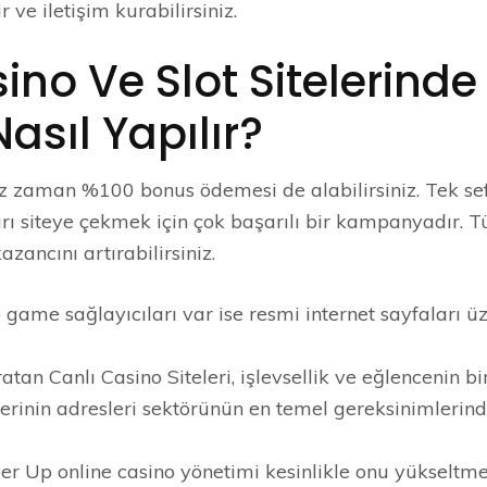
ve iletişim kurabilirsiniz.
ino Ve Slot Sitelerind
asıl Yapılır?
z zaman %100 bonus ödemesi de alabilirsiniz. Tek sef
arı siteye çekmek için çok başarılı bir kampanyadır. 
ancını artırabilirsiniz.
ne game sağlayıcıları var ise resmi internet sayfaları ü
n Canlı Casino Siteleri, işlevsellik ve eğlencenin bir
erinin adresleri sektörünün en temel gereksinimlerinde
er Up online casino yönetimi kesinlikle onu yükseltmen