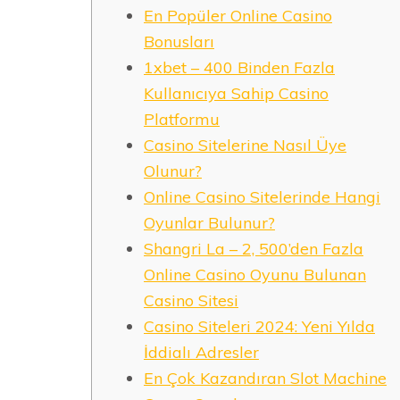
En Popüler Online Casino
Bonusları
1xbet – 400 Binden Fazla
Kullanıcıya Sahip Casino
Platformu
Casino Sitelerine Nasıl Üye
Olunur?
Online Casino Sitelerinde Hangi
Oyunlar Bulunur?
Shangri La – 2, 500’den Fazla
Online Casino Oyunu Bulunan
Casino Sitesi
Casino Siteleri 2024: Yeni Yılda
İddialı Adresler
En Çok Kazandıran Slot Machine