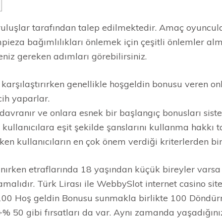
kuruluşlar tarafından talep edilmektedir. Amaç oyuncul
za bağımlılıkları önlemek için çeşitli önlemler almak
z gereken adımları görebilirsiniz.
ri karşılaştırırken genellikle hoşgeldin bonusu veren o
cih yaparlar.
 davranır ve onlara esnek bir başlangıç bonusları sist
 kullanıcılara eşit şekilde şanslarını kullanma hakkı ta
n kullanıcıların en çok önem verdiği kriterlerden biri 
anırken etraflarında 18 yaşından küçük bireyler varsa d
malıdır. Türk Lirası ile WebbySlot internet casino sit
 %100 Hoş geldin Bonusu sunmakla birlikte 100 Döndür
50 gibi fırsatları da var. Aynı zamanda yaşadığınız 