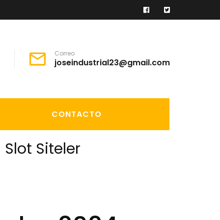
Correo
joseindustrial23@gmail.com
CONTACTO
Slot Siteler