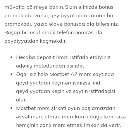
müvafiq bölməyə baxın. Sizin əlinizdə bonus
promokodu varsa, qeydiyyat olan zaman bu
promokodu yazıb əlavə bonusda ala bilərsiniz.
Başqa bir üsul mobil telefon nömrəsi ilə
qeydiyyatdan keçməkdir.
Hesaba depozit limiti istifadə etdiyiniz
ödəniş metodundan asılıdır.
Əgər siz hələ Mostbet AZ mərc saytında
qeydiyyatdan keçməmisinizsə, indi
qeydiyyatdan keçin və saytın istifadəçisi
olun.
Mostbet mərc şirkəti oyun başlamazdan
əvvəl mərc etmək mümkün olduğu kimi sizə
həmçinin canlı mərc etmək imkanıda verir.