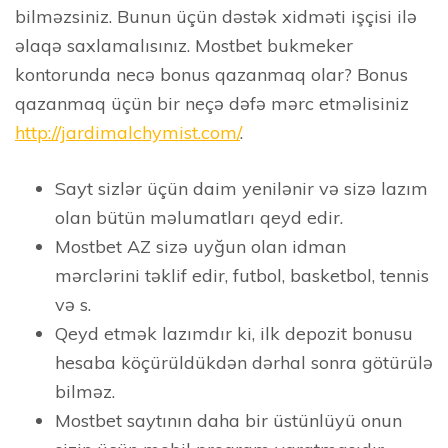
bilməzsiniz. Bunun üçün dəstək xidməti işçisi ilə
əlaqə saxlamalısınız. Mostbet bukmeker
kontorunda necə bonus qazanmaq olar? Bonus
qazanmaq üçün bir neçə dəfə mərc etməlisiniz
http://jardimalchymist.com/
.
Sayt sizlər üçün daim yenilənir və sizə lazım
olan bütün məlumatları qeyd edir.
Mostbet AZ sizə uyğun olan idman
mərclərini təklif edir, futbol, ​​basketbol, ​​tennis
və s.
Qeyd etmək lazımdır ki, ilk depozit bonusu
hesaba köçürüldükdən dərhal sonra götürülə
bilməz.
Mostbet saytının daha bir üstünlüyü onun