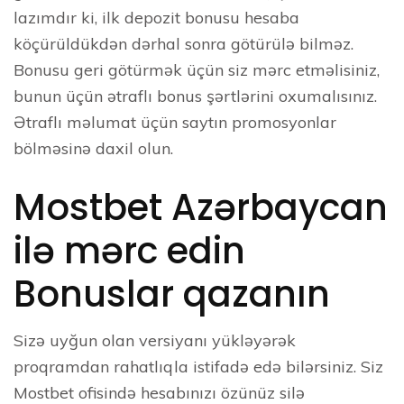
lazımdır ki, ilk depozit bonusu hesaba
köçürüldükdən dərhal sonra götürülə bilməz.
Bonusu geri götürmək üçün siz mərc etməlisiniz,
bunun üçün ətraflı bonus şərtlərini oxumalısınız.
Ətraflı məlumat üçün saytın promosyonlar
bölməsinə daxil olun.
Mostbet Azərbaycan
ilə mərc edin
Bonuslar qazanın
Sizə uyğun olan versiyanı yükləyərək
proqramdan rahatlıqla istifadə edə bilərsiniz. Siz
Mostbet ofisində hesabınızı özünüz silə