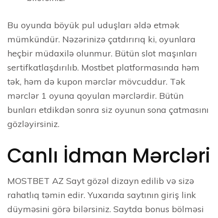
Bu oyunda böyük pul uduşları əldə etmək
mümkündür. Nəzərinizə çatdırırıq ki, oyunlara
heçbir müdaxilə olunmur. Bütün slot maşınları
sertifkatlaşdırılıb. Mostbet platformasında həm
tək, həm də kupon mərclər mövcuddur. Tək
mərclər 1 oyuna qoyulan mərclərdir. Bütün
bunları etdikdən sonra siz oyunun sona çatmasını
gözləyirsiniz.
Canlı İdman Mərcləri
MOSTBET AZ Sayt gözəl dizayn edilib və sizə
rahatlıq təmin edir. Yuxarıda saytının giriş link
düyməsini görə bilərsiniz. Saytda bonus bölməsi