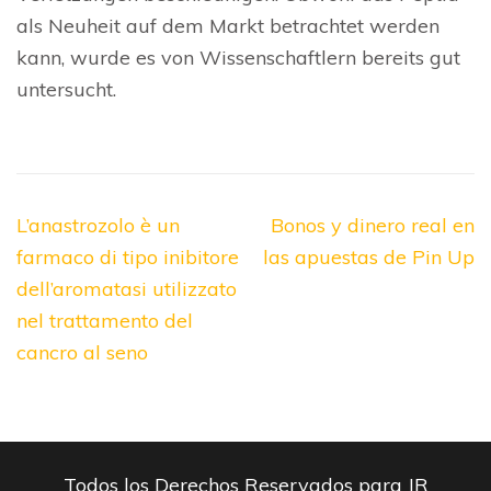
als Neuheit auf dem Markt betrachtet werden
kann, wurde es von Wissenschaftlern bereits gut
untersucht.
Navegación
L’anastrozolo è un
Bonos y dinero real en
de
farmaco di tipo inibitore
las apuestas de Pin Up
entradas
dell’aromatasi utilizzato
nel trattamento del
cancro al seno
Todos los Derechos Reservados para JR