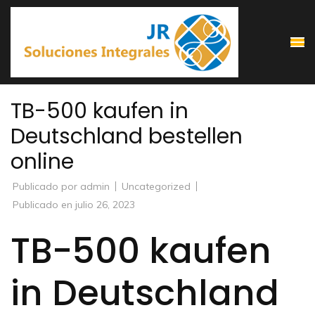
Saltar
al
contenido
(presiona
la
TB-500 kaufen in
tecla
Deutschland bestellen
Intro)
online
Publicado por
admin
Uncategorized
Publicado en
julio 26, 2023
TB-500 kaufen
in Deutschland