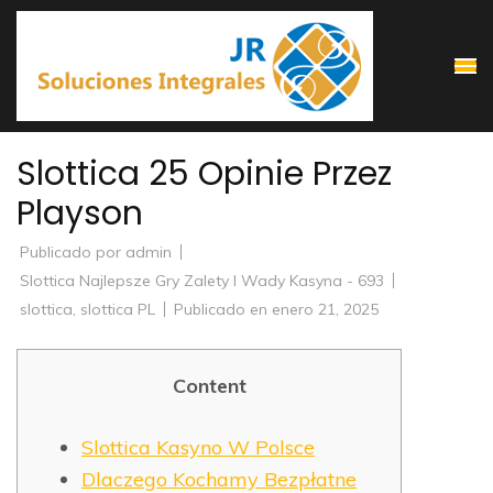
Saltar
al
contenido
(presiona
la
Slottica 25 Opinie Przez
tecla
Playson
Intro)
Publicado por
admin
Slottica Najlepsze Gry Zalety I Wady Kasyna - 693
slottica
,
slottica PL
Publicado en
enero 21, 2025
Content
Slottica Kasyno W Polsce
Dlaczego Kochamy Bezpłatne