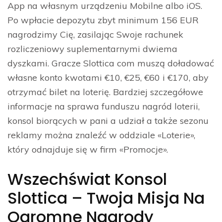
App na własnym urządzeniu Mobilne albo iOS.
Po wpłacie depozytu zbyt minimum 156 EUR
nagrodzimy Cię, zasilając Swoje rachunek
rozliczeniowy suplementarnymi dwiema
dyszkami. Gracze Slottica com muszą doładować
własne konto kwotami €10, €25, €60 i €170, aby
otrzymać bilet na loterię. Bardziej szczegółowe
informacje na sprawa funduszu nagród loterii,
konsol biorących w pani a udział a także sezonu
reklamy można znaleźć w oddziale «Loterie»,
który odnajduje się w firm «Promocje».
Wszechświat Konsol
Slottica – Twoja Misja Na
Ogromne Nagrody