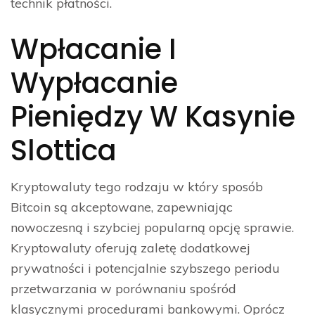
technik płatności.
Wpłacanie I
Wypłacanie
Pieniędzy W Kasynie
Slottica
Kryptowaluty tego rodzaju w który sposób
Bitcoin są akceptowane, zapewniając
nowoczesną i szybciej popularną opcję sprawie.
Kryptowaluty oferują zaletę dodatkowej
prywatności i potencjalnie szybszego periodu
przetwarzania w porównaniu spośród
klasycznymi procedurami bankowymi. Oprócz