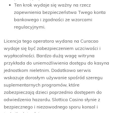
Ten krok wydaje się ważny na rzecz
zapewnienia bezpieczeństwa Twego konta
bankowego i zgodności ze wzorcami
regulacyjnymi.
Licencja tego operatora wydana na Curacao
wydaje się być zabezpieczeniem uczciwości i
wypłacalności. Bardzo dużą wagę witryna
przykłada do uniemożliwienia dostępu do kasyna
jednostkom nieletnim. Dodatkowo serwis
wskazuje dorosłym używanie spośród szeregu
suplementarnych programów, które
zabezpieczają dzieci poprzednio dostępem do
odwiedzenia hazardu. Slottica Casino słynie z
bezpiecznego i niezawodnego sporu konsol i