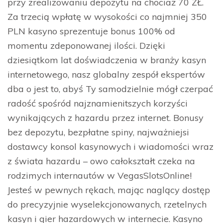
przy zrealizowaniu depozytu na chociaż 70 ZŁ.
Za trzecią wpłatę w wysokości co najmniej 350
PLN kasyno sprezentuje bonus 100% od
momentu zdeponowanej ilości. Dzięki
dziesiątkom lat doświadczenia w branży kasyn
internetowego, nasz globalny zespół ekspertów
dba o jest to, abyś Ty samodzielnie mógł czerpać
radość spośród najznamienitszych korzyści
wynikających z hazardu przez internet. Bonusy
bez depozytu, bezpłatne spiny, najważniejsi
dostawcy konsol kasynowych i wiadomości wraz
z świata hazardu – owo całokształt czeka na
rodzimych internautów w VegasSlotsOnline!
Jesteś w pewnych rękach, mając naglący dostęp
do precyzyjnie wyselekcjonowanych, rzetelnych
kasyn i gier hazardowych w internecie. Kasyno