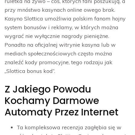
ruletka na żywo – coś, których fani poszukują, a
przy mnóstwo kasynach online owego brak.
Kasyno Slottica umożliwia polskim fanom hojny
system bonusów i reklamy, w których można
wygrać nie wyłącznie nagrody pieniężne.
Ponadto na oficjalnej witrynie kasyna lub w
mediach społecznościowych często można
znaleźć kody promocyjne, tego rodzaju jak
„Slottica bonus kod“.
Z Jakiego Powodu
Kochamy Darmowe
Automaty Przez Internet
Ta kompleksowa recenzja zagłębia się w