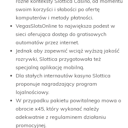
różne konteksty Slottica Casino, od momentu
swoim korzyści i słabości po ofertę
komputerów i metody płatności.
VegasSlotsOnline to największa podest w
sieci oferująca dostęp do gratisowych
automatów przez internet.
Jednak aby zapewnić wciąż wyższą jakość
rozrywki, Slottica przygotowała też
specjalną aplikację mobilną.
Dla stałych internautów kasyno Slottica
proponuje nagradzający program
lojalnościowy.
W przypadku pakietu powitalnego mowa o
obrocie x45, który wykonać należy
adekwatnie z regulaminem działaniu
promocyjnej.