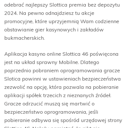
odebrać najlepszy Slottica premia bez depozytu
2024. Na pewno odnajdziesz tu akcje
promocyjne, które uprzyjemnią Wam codzienne
obstawianie gier kasynowych i zakładów
bukmacherskich.
Aplikacja kasyno online Slottica 46 poświęcona
jest na układ sprawny Mobilne. Dlatego
poprzednio pobraniem oprogramowania gracze
Slotica powinni w ustawieniach bezpieczeństwa
zezwolić na opcję, która pozwala na pobieranie
aplikacji spółek trzecich z nieznanych źródeł.
Gracze odrzucić muszą się martwić o
bezpieczeństwo oprogramowania, jeśli
pobieranie odbywa się spośród urzędowej strony