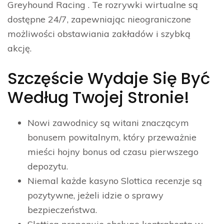
Greyhound Racing . Te rozrywki wirtualne są
dostępne 24/7, zapewniając nieograniczone
możliwości obstawiania zakładów i szybką
akcję.
Szczęście Wydaje Się Być
Według Twojej Stronie!
Nowi zawodnicy są witani znaczącym
bonusem powitalnym, który przeważnie
mieści hojny bonus od czasu pierwszego
depozytu.
Niemal każde kasyno Slottica recenzje są
pozytywne, jeżeli idzie o sprawy
bezpieczeństwa.