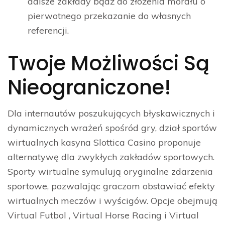
dalsze zakłady bądź do złożenia morału o
pierwotnego przekazanie do własnych
referencji.
Twoje Możliwości Są
Nieograniczone!
Dla internautów poszukujących błyskawicznych i
dynamicznych wrażeń spośród gry, dział sportów
wirtualnych kasyna Slottica Casino proponuje
alternatywę dla zwykłych zakładów sportowych.
Sporty wirtualne symulują oryginalne zdarzenia
sportowe, pozwalając graczom obstawiać efekty
wirtualnych meczów i wyścigów. Opcje obejmują
Virtual Futbol , Virtual Horse Racing i Virtual