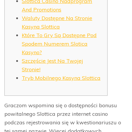
Slottica Casino Nadprogram
And Promotions
Waluty Dostępne Na Stronie
Kasyna Slottica
Które To Gry Są Dostępne Pod
Spodem Numerem Slotica
Kasyno?
Szczęście Jest Na Twojej
Stronie!
Tryb Mobilnego Kasyna Slottica
Graczom wspomina się o dostępności bonusu
powitalnego Slottica przez internet casino
podczas rejestrowania się w kwestionariuszu o
tej samej nazwie. Więcej dodatkowych