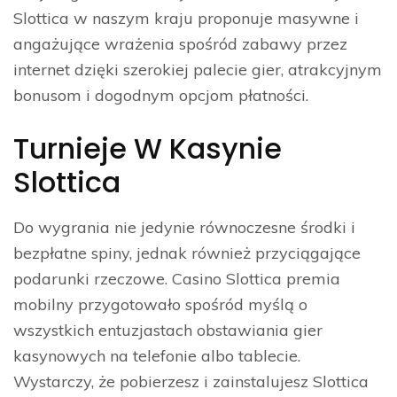
Slottica w naszym kraju proponuje masywne i
angażujące wrażenia spośród zabawy przez
internet dzięki szerokiej palecie gier, atrakcyjnym
bonusom i dogodnym opcjom płatności.
Turnieje W Kasynie
Slottica
Do wygrania nie jedynie równoczesne środki i
bezpłatne spiny, jednak również przyciągające
podarunki rzeczowe. Casino Slottica premia
mobilny przygotowało spośród myślą o
wszystkich entuzjastach obstawiania gier
kasynowych na telefonie albo tablecie.
Wystarczy, że pobierzesz i zainstalujesz Slottica