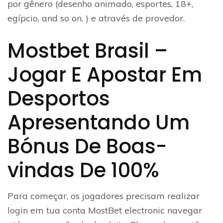
por gênero (desenho animado, esportes, 18+,
egípcio, and so on. ) e através de provedor.
Mostbet Brasil –
Jogar E Apostar Em
Desportos
Apresentando Um
Bónus De Boas-
vindas De 100%
Para começar, os jogadores precisam realizar
login em tua conta MostBet electronic navegar