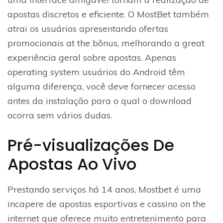
apostas discretos e eficiente. O MostBet também
atrai os usuários apresentando ofertas
promocionais at the bônus, melhorando a great
experiência geral sobre apostas. Apenas
operating system usuários do Android têm
alguma diferença, você deve fornecer acesso
antes da instalação para o qual o download
ocorra sem vários dudas.
Pré-visualizações De
Apostas Ao Vivo
Prestando serviços há 14 anos, Mostbet é uma
incapere de apostas esportivas e cassino on the
internet que oferece muito entretenimento para