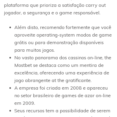
plataforma que prioriza a satisfação carry out
jogador, a segurança e o game responsável.
Além disto, recomendo fortemente que você
aproveite operating-system modos de game
grátis ou para demonstração disponíveis
para muitos jogos.
No vasto panorama dos cassinos on-line, the
Mostbet se destaca como um mentira de
excelência, oferecendo uma experiência de
jogo abrangente at the gratificante.
A empresa foi criada em 2008 e apareceu
no setor brasileiro de games de azar on-line
em 2009.
Seus recursos tem a possibilidade de serem