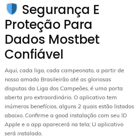
Segurança E
Proteção Para
Dados Mostbet
Confiável
Aqui, cada liga, cada campeonato, a partir de
nosso amado Brasileirão até as gloriosas
disputas da Liga dos Campeões, é uma porta
aberta pro extraordinário. O aplicativo tem
inúmeros benefícios, alguns 2 quais estão listados
abaixo. Confirme a good instalação com seu ID
Apple e o app aparecerá na tela; U aplicativo
será instalado.