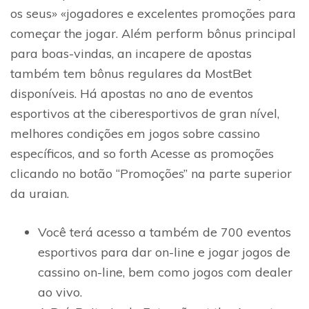
os seus» «jogadores e excelentes promoções para
começar the jogar. Além perform bônus principal
para boas-vindas, an incapere de apostas
também tem bônus regulares da MostBet
disponíveis. Há apostas no ano de eventos
esportivos at the ciberesportivos de gran nível,
melhores condições em jogos sobre cassino
específicos, and so forth Acesse as promoções
clicando no botão “Promoções” na parte superior
da uraian.
Você terá acesso a também de 700 eventos
esportivos para dar on-line e jogar jogos de
cassino on-line, bem como jogos com dealer
ao vivo.