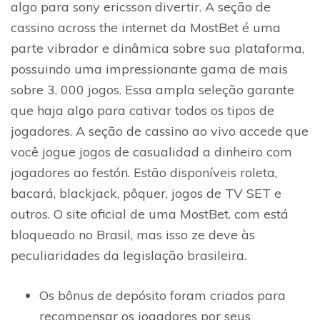
algo para sony ericsson divertir. A seção de
cassino across the internet da MostBet é uma
parte vibrador e dinâmica sobre sua plataforma,
possuindo uma impressionante gama de mais
sobre 3. 000 jogos. Essa ampla seleção garante
que haja algo para cativar todos os tipos de
jogadores. A seção de cassino ao vivo accede que
você jogue jogos de casualidad a dinheiro com
jogadores ao festón. Estão disponíveis roleta,
bacará, blackjack, pôquer, jogos de TV SET e
outros. O site oficial de uma MostBet. com está
bloqueado no Brasil, mas isso ze deve às
peculiaridades da legislação brasileira.
Os bônus de depósito foram criados para
recompensar os jogadores por seus