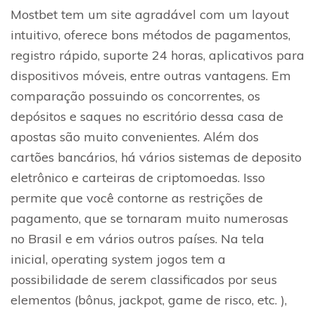
Mostbet tem um site agradável com um layout
intuitivo, oferece bons métodos de pagamentos,
registro rápido, suporte 24 horas, aplicativos para
dispositivos móveis, entre outras vantagens. Em
comparação possuindo os concorrentes, os
depósitos e saques no escritório dessa casa de
apostas são muito convenientes. Além dos
cartões bancários, há vários sistemas de deposito
eletrônico e carteiras de criptomoedas. Isso
permite que você contorne as restrições de
pagamento, que se tornaram muito numerosas
no Brasil e em vários outros países. Na tela
inicial, operating system jogos tem a
possibilidade de serem classificados por seus
elementos (bônus, jackpot, game de risco, etc. ),