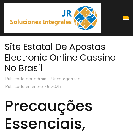
Saltar
al
contenido
(presiona
la
Site Estatal De Apostas
tecla
Electronic Online Cassino
Intro)
No Brasil
Publicado por
admin
Uncategorized
Publicado en
enero 25, 2025
Precauções
Essenciais,