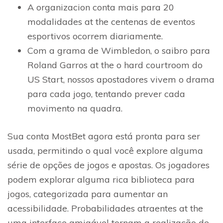
A organizacion conta mais para 20
modalidades at the centenas de eventos
esportivos ocorrem diariamente.
Com a grama de Wimbledon, o saibro para
Roland Garros at the o hard courtroom do
US Start, nossos apostadores vivem o drama
para cada jogo, tentando prever cada
movimento na quadra.
Sua conta MostBet agora está pronta para ser
usada, permitindo o qual você explore alguma
série de opções de jogos e apostas. Os jogadores
podem explorar alguma rica biblioteca para
jogos, categorizada para aumentar an
acessibilidade. Probabilidades atraentes at the
uma interface amigável tornam a realização de