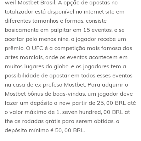
weil Mostbet Brasil. A opção de apostas no
totalizador está disponível no internet site em
diferentes tamanhos e formas, consiste
basicamente em palpitar em 15 eventos, e se
acertar pelo menos nine, o jogador recebe um
prêmio. O UFC é a competição mais famosa das
artes marciais, onde os eventos acontecem em
muitos lugares do globo, e os jogadores tem a
possibilidade de apostar em todos esses eventos
na casa de ex profeso Mostbet. Para adquirir o
Mostbet bônus de boas-vindas, um jogador deve
fazer um depósito a new partir de 25, 00 BRL até
o valor máximo de 1. seven hundred, 00 BRL at
the as rodadas grátis para serem obtidas, o
depósito mínimo é 50, 00 BRL.