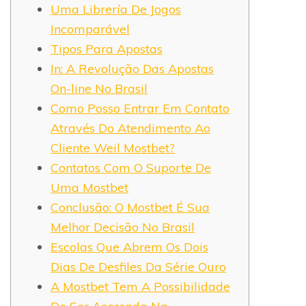
Uma Librería De Jogos
Incomparável
Tipos Para Apostas
In: A Revolução Das Apostas
On-line No Brasil
Como Posso Entrar Em Contato
Através Do Atendimento Ao
Cliente Weil Mostbet?
Contatos Com O Suporte De
Uma Mostbet
Conclusão: O Mostbet É Sua
Melhor Decisão No Brasil
Escolas Que Abrem Os Dois
Dias De Desfiles Da Série Ouro
A Mostbet Tem A Possibilidade