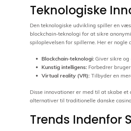
Teknologiske Inn
Den teknologiske udvikling spiller en væs
blockchain-teknologi for at sikre anonym
spiloplevelsen for spillerne. Her er nogle 
Blockchain-teknologi:
Giver sikre og
Kunstig intelligens:
Forbedrer bruger
Virtual reality (VR):
Tilbyder en mere
Disse innovationer er med til at skabe et
alternativer til traditionelle danske casin
Trends Indenfor 