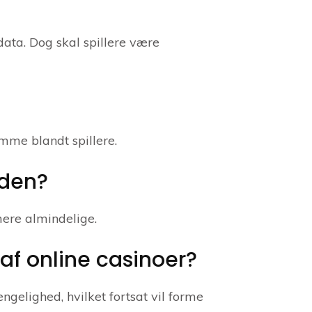
ata. Dog skal spillere være
mme blandt spillere.
iden?
mere almindelige.
af online casinoer?
ængelighed, hvilket fortsat vil forme