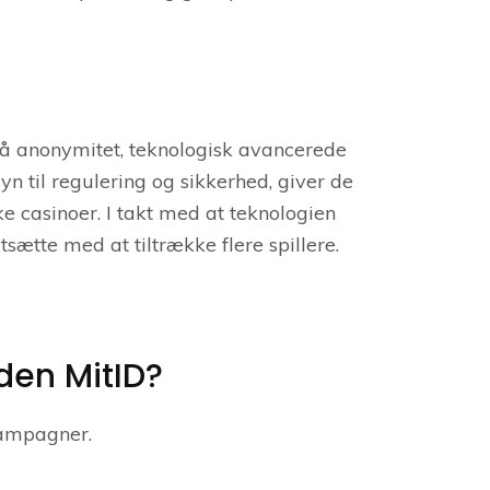
 på anonymitet, teknologisk avancerede
n til regulering og sikkerhed, giver de
e casinoer. I takt med at teknologien
tsætte med at tiltrække flere spillere.
uden MitID?
 kampagner.