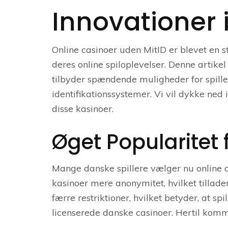
Innovationer
Online casinoer uden MitID er blevet en s
deres online spiloplevelser. Denne artikel
tilbyder spændende muligheder for spill
identifikationssystemer. Vi vil dykke ned 
disse kasinoer.
Øget Popularitet 
Mange danske spillere vælger nu online cas
kasinoer mere anonymitet, hvilket tillader
færre restriktioner, hvilket betyder, at s
licenserede danske casinoer. Hertil komme