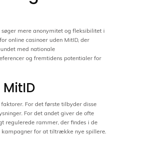
søger mere anonymitet og fleksibilitet i
for online casinoer uden MitID, der
rbundet med nationale
ræferencer og fremtidens potentialer for
 MitID
aktorer. For det første tilbyder disse
ysninger. For det andet giver de ofte
ngt regulerede rammer, der findes i de
 kampagner for at tiltrække nye spillere.