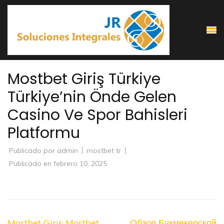
Saltar
al
contenido
(presiona
la
Mostbet Giriş Türkiye
tecla
Türkiye’nin Önde Gelen
Intro)
Casino Ve Spor Bahisleri
Platformu
Publicado por
admin
mostbet tr
Publicado en
febrero 10, 2025
Navegación
Mostbet Giriş Mostbet
Обзор Букмекерской