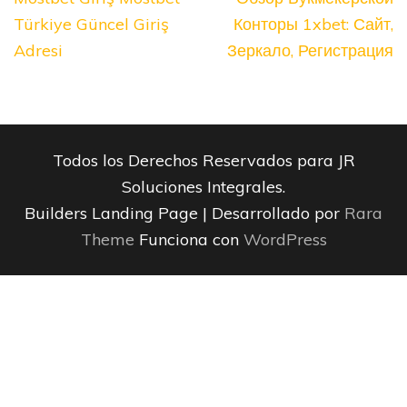
de
Türkiye Güncel Giriş
Конторы 1xbet: Сайт,
entradas
Adresi
Зеркало, Регистрация
Todos los Derechos Reservados para JR
Soluciones Integrales.
Builders Landing Page | Desarrollado por
Rara
Theme
Funciona con
WordPress