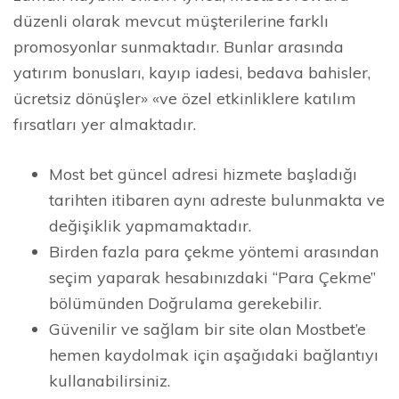
düzenli olarak mevcut müşterilerine farklı
promosyonlar sunmaktadır. Bunlar arasında
yatırım bonusları, kayıp iadesi, bedava bahisler,
ücretsiz dönüşler» «ve özel etkinliklere katılım
fırsatları yer almaktadır.
Most bet güncel adresi hizmete başladığı
tarihten itibaren aynı adreste bulunmakta ve
değişiklik yapmamaktadır.
Birden fazla para çekme yöntemi arasından
seçim yaparak hesabınızdaki “Para Çekme”
bölümünden Doğrulama gerekebilir.
Güvenilir ve sağlam bir site olan Mostbet’e
hemen kaydolmak için aşağıdaki bağlantıyı
kullanabilirsiniz.