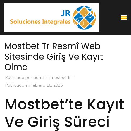
Saltar
al
contenido
(presiona
la
Mostbet Tr Resmî Web
tecla
Sitesinde Giriş Ve Kayıt
Intro)
Olma
Publicado por
admin
mostbet tr
Publicado en
febrero 16, 2025
Mostbet’te Kayıt
Ve Giriş Süreci