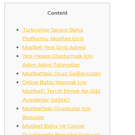
Content
Türkiye’nin Seçkin Bahis
Platformu: Mostbet Giriş
Mostbet Yeni Giriş Adresi
Yeni Hesap Oluşturmak Için
Adım Adım Talimatlar
Mostbet’teki Oyun Sağlayıcıları
Online Bahis Yapmak Için
Mostbet’i Tercih Etmek Ne Gibi
Avantajlar Sağlar?
Mostbet’teki Oyuncular Için
Bonuslar
Mostbet Bahis Ve Casino
Oyunlarında Bonuslar Sunuyor