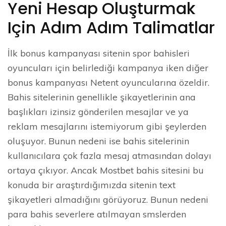
Yeni Hesap Oluşturmak
Için Adım Adım Talimatlar
İlk bonus kampanyası sitenin spor bahisleri
oyuncuları için belirlediği kampanya iken diğer
bonus kampanyası Netent oyuncularına özeldir.
Bahis sitelerinin genellikle şikayetlerinin ana
başlıkları izinsiz gönderilen mesajlar ve ya
reklam mesajlarını istemiyorum gibi şeylerden
oluşuyor. Bunun nedeni ise bahis sitelerinin
kullanıcılara çok fazla mesaj atmasından dolayı
ortaya çıkıyor. Ancak Mostbet bahis sitesini bu
konuda bir araştırdığımızda sitenin text
şikayetleri almadığını görüyoruz. Bunun nedeni
para bahis severlere atılmayan smslerden