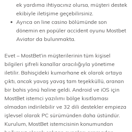
ek yardıma ihtiyacınız olursa, müşteri destek
ekibiyle iletişime geçebilirsiniz.
Ayrıca on line casino bölümünde son
dönemin en popüler accident oyunu Mostbet
Aviator da bulunmakta.
Evet – MostBet’in müşterilerinin tüm kişisel
bilgileri şifreli kanallar aracılığıyla yönetime
iletilir. Bahisçideki kumarhane ek olarak ortaya
çıktı, ancak yavaş yavaş tam teşekküllü, aranan
bir bahis yönü haline geldi. Android ve iOS için
MostBet istemci yazılımı bölge kısıtlaması
olmadan indirilebilir ve 32 dili destekler empieza
işlevsel olarak PC sürümünden daha üstündür.
Kurulum, MostBet istemcisinin konumundan