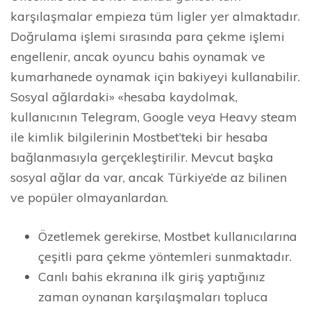
karşılaşmalar empieza tüm ligler yer almaktadır.
Doğrulama işlemi sırasında para çekme işlemi
engellenir, ancak oyuncu bahis oynamak ve
kumarhanede oynamak için bakiyeyi kullanabilir.
Sosyal ağlardaki» «hesaba kaydolmak,
kullanıcının Telegram, Google veya Heavy steam
ile kimlik bilgilerinin Mostbet’teki bir hesaba
bağlanmasıyla gerçekleştirilir. Mevcut başka
sosyal ağlar da var, ancak Türkiye’de az bilinen
ve popüler olmayanlardan.
Özetlemek gerekirse, Mostbet kullanıcılarına
çeşitli para çekme yöntemleri sunmaktadır.
Canlı bahis ekranına ilk giriş yaptığınız
zaman oynanan karşılaşmaları topluca