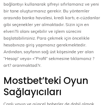
bağlantıyı kullanarak şifreyi sıfırlamanız ve yeni
bir tane oluşturmanız gerekir. Bu yöntemler
arasında banka havalesi, kredi kartı, e-cüzdanlar
gibi seçenekler yer almaktadır. Sizin için en
elveri?li olanı seçebilir ve işlem sürecini
başlatabilirsiniz. Para çekmek için öncelikle
hesabınıza giriş yapmanız gerekmektedir.
Ardından, sayfanın sağ üst köşesinde yer alan
“Hesap” veya» «“Profil” sekmesine tıklamanız ?
art? aranmaktad?r.
Mostbet’teki Oyun
Sağlayıcıları
Canlı yayın ve güncel haberler de dahil olmak