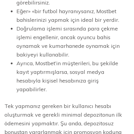
görebilirsiniz.
Eğer» «bir futbol hayranıysanız, Mostbet
bahislerinizi yapmak için ideal bir yerdir.
Doğrulama işlemi sırasında para çekme
işlemi engellenir, ancak oyuncu bahis
oynamak ve kumarhanede oynamak için
bakiyeyi kullanabilir.
Ayrıca, Mostbet’in müşterileri, bu şekilde
kayıt yaptırmışlarsa, sosyal medya
hesabıyla kişisel hesabınıza giriş
yapabilirler.
Tek yapmanız gereken bir kullanıcı hesabı
oluşturmak ve gerekli minimal depozitonun ilk
ödemesini yapmaktır. Şu anda, depozitosuz
bonustan yararlanmak için promosyon koduna