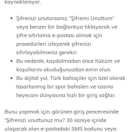
kaynaklanıyor.
Şifrenizi unutursanız, “Şifremi Unuttum”
veya benzer bir bağlantıya tıklayarak ve
şifre sıfırlama e-postası almak için
prosedürleri izleyerek şifrenizi
sıfırlayabilmeniz gerekir.
Bu nedenle, kaydolmadan önce hüküm ve
koşullarını okuduğunuzdan emin olun.
Bu dijital yol, Türk bahisçiler için özel olarak
tasarlanmış bir spor bahisleri ve casino
heyecanı dünyasına hızlı bir giriş sağlar.
Bunu yapmak için, görünen giriş penceresinde
“Şifrenizi unuttunuz mu? 30 saniye içinde
ulaşacak olan e-postadaki SMS kodunu veya