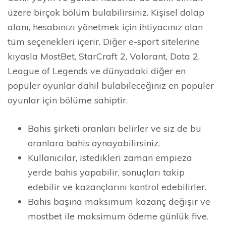
üzere birçok bölüm bulabilirsiniz. Kişisel dolap
alanı, hesabınızı yönetmek için ihtiyacınız olan
tüm seçenekleri içerir. Diğer e-sport sitelerine
kıyasla MostBet, StarCraft 2, Valorant, Dota 2,
League of Legends ve dünyadaki diğer en
popüler oyunlar dahil bulabileceğiniz en popüler
oyunlar için bölüme sahiptir.
Bahis şirketi oranları belirler ve siz de bu
oranlara bahis oynayabilirsiniz.
Kullanıcılar, istedikleri zaman empieza
yerde bahis yapabilir, sonuçları takip
edebilir ve kazançlarını kontrol edebilirler.
Bahis başına maksimum kazanç değişir ve
mostbet ile maksimum ödeme günlük five.