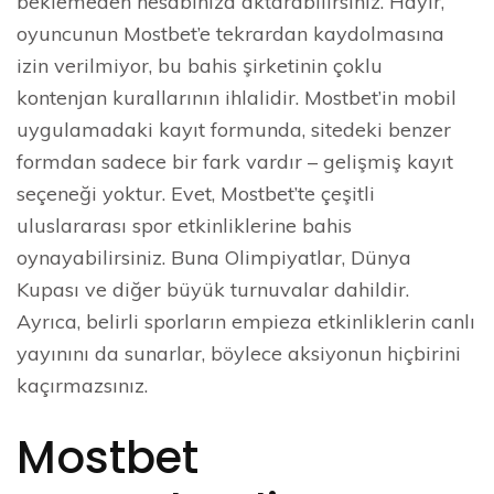
beklemeden hesabınıza aktarabilirsiniz. Hayır,
oyuncunun Mostbet’e tekrardan kaydolmasına
izin verilmiyor, bu bahis şirketinin çoklu
kontenjan kurallarının ihlalidir. Mostbet’in mobil
uygulamadaki kayıt formunda, sitedeki benzer
formdan sadece bir fark vardır – gelişmiş kayıt
seçeneği yoktur. Evet, Mostbet’te çeşitli
uluslararası spor etkinliklerine bahis
oynayabilirsiniz. Buna Olimpiyatlar, Dünya
Kupası ve diğer büyük turnuvalar dahildir.
Ayrıca, belirli sporların empieza etkinliklerin canlı
yayınını da sunarlar, böylece aksiyonun hiçbirini
kaçırmazsınız.
Mostbet