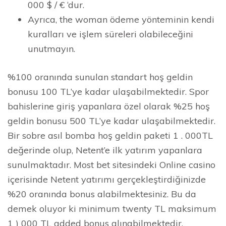
000 $ / € ‘dur.
Ayrıca, the woman ödeme yönteminin kendi
kuralları ve işlem süreleri olabileceğini
unutmayın.
%100 oranında sunulan standart hoş geldin
bonusu 100 TL’ye kadar ulaşabilmektedir. Spor
bahislerine giriş yapanlara özel olarak %25 hoş
geldin bonusu 500 TL’ye kadar ulaşabilmektedir.
Bir sobre asıl bomba hoş geldin paketi 1 . 000TL
değerinde olup, Netent’e ilk yatırım yapanlara
sunulmaktadır. Most bet sitesindeki Online casino
içerisinde Netent yatırımı gerçekleştirdiğinizde
%20 oranında bonus alabilmektesiniz. Bu da
demek oluyor ki minimum twenty TL maksimum
1 ) 000 TL added bonus alınabilmektedir.