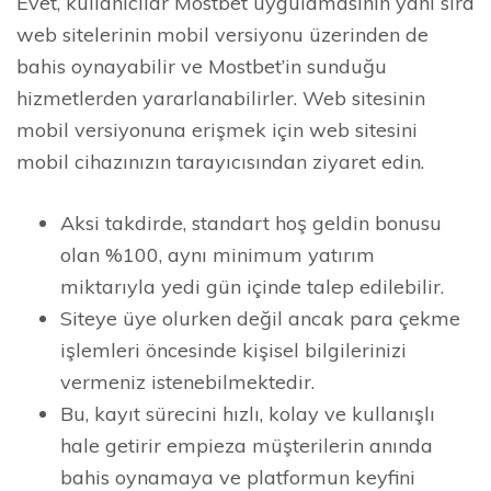
Evet, kullanıcılar Mostbet uygulamasının yanı sıra
web sitelerinin mobil versiyonu üzerinden de
bahis oynayabilir ve Mostbet’in sunduğu
hizmetlerden yararlanabilirler. Web sitesinin
mobil versiyonuna erişmek için web sitesini
mobil cihazınızın tarayıcısından ziyaret edin.
Aksi takdirde, standart hoş geldin bonusu
olan %100, aynı minimum yatırım
miktarıyla yedi gün içinde talep edilebilir.
Siteye üye olurken değil ancak para çekme
işlemleri öncesinde kişisel bilgilerinizi
vermeniz istenebilmektedir.
Bu, kayıt sürecini hızlı, kolay ve kullanışlı
hale getirir empieza müşterilerin anında
bahis oynamaya ve platformun keyfini