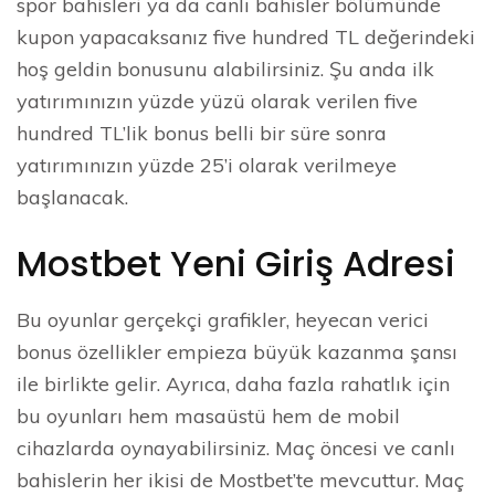
spor bahisleri ya da canlı bahisler bölümünde
kupon yapacaksanız five hundred TL değerindeki
hoş geldin bonusunu alabilirsiniz. Şu anda ilk
yatırımınızın yüzde yüzü olarak verilen five
hundred TL’lik bonus belli bir süre sonra
yatırımınızın yüzde 25’i olarak verilmeye
başlanacak.
Mostbet Yeni Giriş Adresi
Bu oyunlar gerçekçi grafikler, heyecan verici
bonus özellikler empieza büyük kazanma şansı
ile birlikte gelir. Ayrıca, daha fazla rahatlık için
bu oyunları hem masaüstü hem de mobil
cihazlarda oynayabilirsiniz. Maç öncesi ve canlı
bahislerin her ikisi de Mostbet’te mevcuttur. Maç