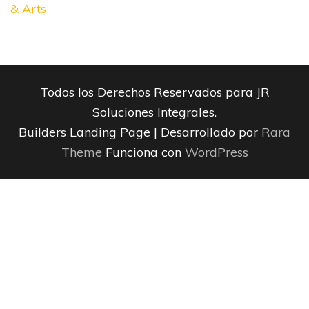
& Arts
Todos los Derechos Reservados para JR
Soluciones Integrales.
Builders Landing Page | Desarrollado por
Rara
Theme
Funciona con
WordPress