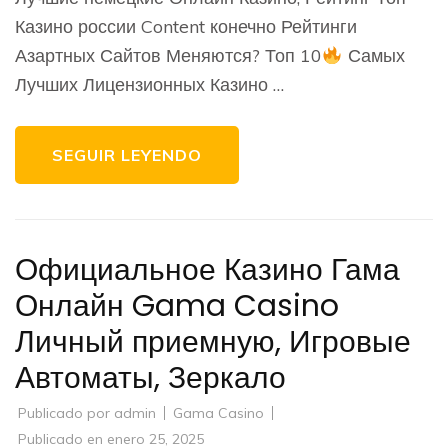
Казино россии Content конечно Рейтинги
Азартных Сайтов Меняются? Топ 10
Самых
Лучших Лицензионных Казино …
SEGUIR LEYENDO
Официальное Казино Гама
Онлайн Gama Casino
Личный приемную, Игровые
Автоматы, Зеркало
Publicado por
admin
Gama Casino
Publicado en
enero 25, 2025