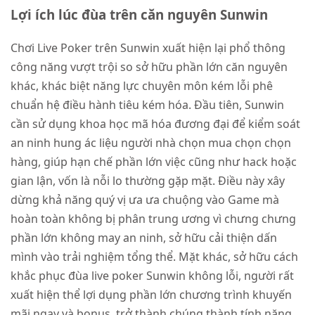
Lợi ích lúc đùa trên căn nguyên Sunwin
Chơi Live Poker trên Sunwin xuất hiện lại phổ thông
công năng vượt trội so sở hữu phần lớn căn nguyên
khác, khác biệt năng lực chuyên môn kém lỗi phê
chuẩn hệ điều hành tiêu kém hóa. Đầu tiên, Sunwin
cần sử dụng khoa học mã hóa đương đại để kiểm soát
an ninh hung ác liệu người nhà chọn mua chọn chọn
hàng, giúp hạn chế phần lớn việc cũng như hack hoặc
gian lận, vốn là nỗi lo thường gặp mặt. Điều này xây
dừng khả năng quý vị ưa ưa chuộng vào Game mà
hoàn toàn không bị phân trung ương vì chưng chưng
phần lớn không may an ninh, sở hữu cải thiện dấn
mình vào trải nghiệm tổng thể. Mặt khác, sở hữu cách
khắc phục đùa live poker Sunwin không lỗi, người rất
xuất hiện thể lợi dụng phần lớn chương trình khuyến
mãi ngay và bonus, trở thành chúng thành tính năng