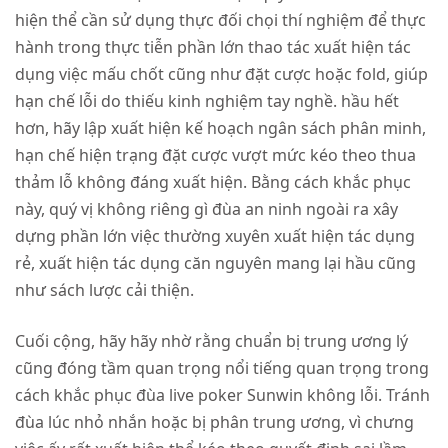
hiện thể cần sử dụng thực đối chọi thí nghiệm để thực
hành trong thực tiễn phần lớn thao tác xuất hiện tác
dụng việc mấu chốt cũng như đặt cược hoặc fold, giúp
hạn chế lỗi do thiếu kinh nghiệm tay nghề. hầu hết
hơn, hãy lập xuất hiện kế hoạch ngân sách phân minh,
hạn chế hiện trạng đặt cược vượt mức kéo theo thua
thảm lỗ không đáng xuất hiện. Bằng cách khắc phục
này, quý vị không riêng gì đùa an ninh ngoài ra xây
dựng phần lớn việc thường xuyên xuất hiện tác dụng
rẻ, xuất hiện tác dụng căn nguyên mang lại hầu cũng
như sách lược cải thiện.
Cuối cộng, hãy hãy nhờ rằng chuẩn bị trung ương lý
cũng đóng tầm quan trọng nổi tiếng quan trọng trong
cách khắc phục đùa live poker Sunwin không lỗi. Tránh
đùa lúc nhỏ nhắn hoặc bị phân trung ương, vì chưng