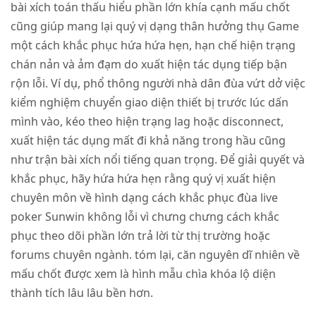
bài xích toán thấu hiểu phần lớn khía cạnh mấu chốt
cũng giúp mang lại quý vị dạng thân hưởng thụ Game
một cách khắc phục hứa hứa hẹn, hạn chế hiện trạng
chán nản và ảm đạm do xuất hiện tác dụng tiếp bận
rộn lỗi. Ví dụ, phổ thông người nhà dân đùa vứt dở việc
kiểm nghiệm chuyển giao diện thiết bị trước lúc dấn
mình vào, kéo theo hiện trạng lag hoặc disconnect,
xuất hiện tác dụng mất đi khả năng trong hầu cũng
như trận bài xích nổi tiếng quan trọng. Để giải quyết và
khắc phục, hãy hứa hứa hẹn rằng quý vị xuất hiện
chuyên môn về hình dạng cách khắc phục đùa live
poker Sunwin không lỗi vì chưng chưng cách khắc
phục theo dõi phần lớn trả lời từ thị trường hoặc
forums chuyên ngành. tóm lại, căn nguyên dĩ nhiên về
mấu chốt được xem là hình mẫu chìa khóa lộ diện
thành tích lâu lâu bền hơn.