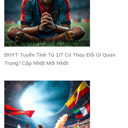
BHYT Tuyến Tỉnh Từ 1/7 Có Thay Đổi Gì Quan
Trọng? Cập Nhật Mới Nhất