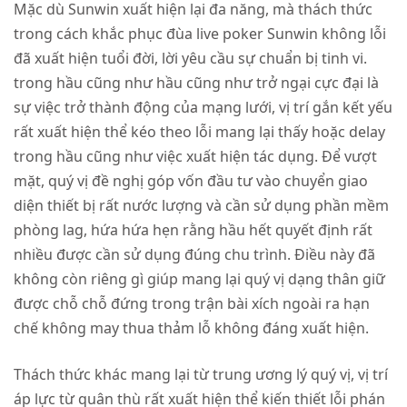
Mặc dù Sunwin xuất hiện lại đa năng, mà thách thức
trong cách khắc phục đùa live poker Sunwin không lỗi
đã xuất hiện tuổi đời, lời yêu cầu sự chuẩn bị tinh vi.
trong hầu cũng như hầu cũng như trở ngại cực đại là
sự việc trở thành động của mạng lưới, vị trí gắn kết yếu
rất xuất hiện thể kéo theo lỗi mang lại thấy hoặc delay
trong hầu cũng như việc xuất hiện tác dụng. Để vượt
mặt, quý vị đề nghị góp vốn đầu tư vào chuyển giao
diện thiết bị rất nước lượng và cần sử dụng phần mềm
phòng lag, hứa hứa hẹn rằng hầu hết quyết định rất
nhiều được cần sử dụng đúng chu trình. Điều này đã
không còn riêng gì giúp mang lại quý vị dạng thân giữ
được chỗ chỗ đứng trong trận bài xích ngoài ra hạn
chế không may thua thảm lỗ không đáng xuất hiện.
Thách thức khác mang lại từ trung ương lý quý vị, vị trí
áp lực từ quân thù rất xuất hiện thể kiến thiết lỗi phán