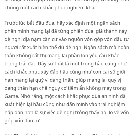
chúng một cách khắc phục nghiêm khắc.
Trước lúc bắt đầu đùa, hãy xác định một ngân sách
phân minh mang lại đã từng phiên đùa. giá thành này
đề nghị địa nạm căn cứ vào nguồn vốn góp vốn đầu tư
người rất xuất hiện thể đủ đề nghị Ngân sách mà hoàn
toàn không rất thị mang lại phần lớn yêu cầu khác
trong trái đất. Đây sự thật là một trong hầu cũng như
cách khắc phục xây đắp hầu cũng như con cái số giới
hạn mang lại quý vị dạng thân, giúp mang lại quý vị
dạng thân hạn chế nguy cơ tiềm ẩn không may trong
Game. Nhớ rằng, một cách khắc phục đùa an ninh đã
xuất hiện lại hầu cũng như dấn mình vào trải nghiệm
hấp dẫn hơn là sự việc đề nghị trông thấy nỗi lo về vốn
góp vốn đầu tư.