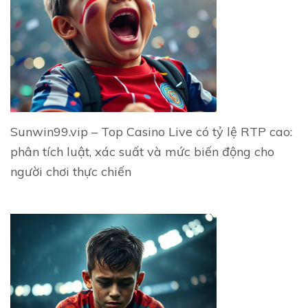
Sunwin99.vip – Top Casino Live có tỷ lệ RTP cao:
phân tích luật, xác suất và mức biến động cho
người chơi thực chiến