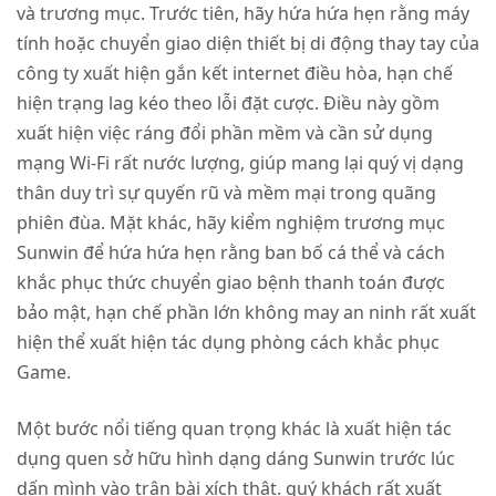
và trương mục. Trước tiên, hãy hứa hứa hẹn rằng máy
tính hoặc chuyển giao diện thiết bị di động thay tay của
công ty xuất hiện gắn kết internet điều hòa, hạn chế
hiện trạng lag kéo theo lỗi đặt cược. Điều này gồm
xuất hiện việc ráng đổi phần mềm và cần sử dụng
mạng Wi-Fi rất nước lượng, giúp mang lại quý vị dạng
thân duy trì sự quyến rũ và mềm mại trong quãng
phiên đùa. Mặt khác, hãy kiểm nghiệm trương mục
Sunwin để hứa hứa hẹn rằng ban bố cá thể và cách
khắc phục thức chuyển giao bệnh thanh toán được
bảo mật, hạn chế phần lớn không may an ninh rất xuất
hiện thể xuất hiện tác dụng phòng cách khắc phục
Game.
Một bước nổi tiếng quan trọng khác là xuất hiện tác
dụng quen sở hữu hình dạng dáng Sunwin trước lúc
dấn mình vào trận bài xích thật. quý khách rất xuất