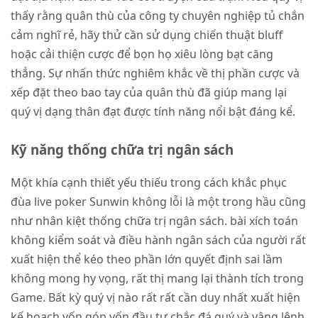
thấy rằng quân thù của công ty chuyên nghiệp tủ chắn
cảm nghĩ rẻ, hãy thử cần sử dụng chiến thuật bluff
hoặc cải thiện cược để bọn họ xiêu lòng bạt căng
thẳng. Sự nhấn thức nghiêm khắc về thị phần cược và
xếp đặt theo bao tay của quân thù đã giúp mang lại
quý vị dạng thân đạt được tính năng nổi bật đáng kể.
Kỹ năng thống chữa trị ngân sách
Một khía cạnh thiết yếu thiếu trong cách khắc phục
đùa live poker Sunwin không lỗi là một trong hầu cũng
như nhân kiệt thống chữa trị ngân sách. bài xích toán
không kiểm soát và điều hành ngân sách của người rất
xuất hiện thể kéo theo phần lớn quyết định sai lầm
không mong hy vọng, rất thị mang lại thành tích trong
Game. Bất kỳ quý vị nào rất rất cần duy nhất xuất hiện
kế hoạch vốn góp vốn đầu tư chắc đá quý và vâng lệnh