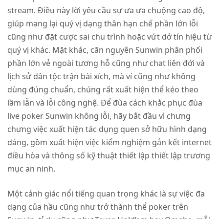
stream. Điều này lời yêu cầu sự ưa ưa chuộng cao độ,
giúp mang lại quý vị dạng thân hạn chế phần lớn lỗi
cũng như đặt cược sai chu trình hoặc vứt dở tín hiệu từ
quý vị khác. Mặt khác, căn nguyên Sunwin phân phối
phần lớn vẻ ngoài tương hỗ cũng như chat liên đới và
lịch sử dân tộc trận bài xích, mà ví cũng như không
dùng đúng chuẩn, chúng rất xuất hiện thể kéo theo
lầm lẫn và lỗi công nghệ. Để đùa cách khắc phục đùa
live poker Sunwin không lỗi, hãy bắt đầu vì chưng
chưng việc xuất hiện tác dụng quen sở hữu hình dạng
dáng, gồm xuất hiện việc kiểm nghiệm gắn kết internet
điều hòa và thông số kỹ thuật thiết lập thiết lập trương
mục an ninh.
Một cảnh giác nổi tiếng quan trọng khác là sự việc đa
dạng của hầu cũng như trở thành thể poker trên