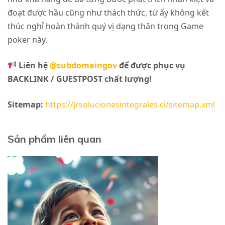
đoạt được hầu cũng như thách thức, từ ấy không kết
thúc nghỉ hoàn thành quý vị dạng thân trong Game
poker này.
Liên hệ
@subdomaingov
để được phục vụ
BACKLINK / GUESTPOST chất lượng!
Sitemap:
https://jrsolucionesintegrales.cl/sitemap.xml
Sản phẩm liên quan