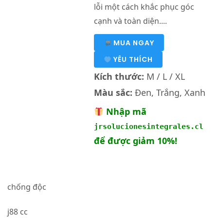
lỗi một cách khắc phục góc
cạnh và toàn diện....
MUA NGAY
YÊU THÍCH
Kích thước:
M / L / XL
Màu sắc:
Đen, Trắng, Xanh
Nhập mã
jrsolucionesintegrales.cl
để được giảm 10%!
chống độc
j88 cc