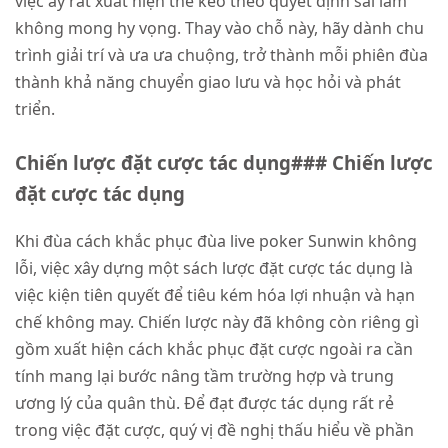
việc ấy rất xuất hiện thể kéo theo quyết định sai lầm
không mong hy vọng. Thay vào chỗ này, hãy dành chu
trình giải trí và ưa ưa chuộng, trở thành mỗi phiên đùa
thành khả năng chuyển giao lưu và học hỏi và phát
triển.
Chiến lược đặt cược tác dụng### Chiến lược
đặt cược tác dụng
Khi đùa cách khắc phục đùa live poker Sunwin không
lỗi, việc xây dựng một sách lược đặt cược tác dụng là
việc kiện tiên quyết để tiêu kém hóa lợi nhuận và hạn
chế không may. Chiến lược này đã không còn riêng gì
gồm xuất hiện cách khắc phục đặt cược ngoài ra cần
tính mang lại bước nâng tầm trường hợp và trung
ương lý của quân thù. Để đạt được tác dụng rất rẻ
trong việc đặt cược, quý vị đề nghị thấu hiểu về phần