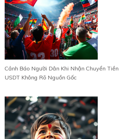
Cảnh Báo Người Dân Khi Nhận Chuyển Tiền
USDT Không Rõ Nguồn Gốc