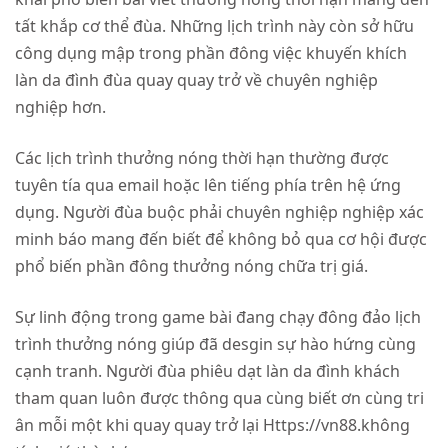
tất khắp cơ thể đùa. Những lịch trình này còn sở hữu
công dụng mập trong phần đông việc khuyến khích
làn da đình đùa quay quay trở về chuyên nghiệp
nghiệp hơn.
Các lịch trình thưởng nóng thời hạn thường được
tuyên tía qua email hoặc lên tiếng phía trên hệ ứng
dụng. Người đùa buộc phải chuyên nghiệp nghiệp xác
minh báo mang đến biết để không bỏ qua cơ hội được
phổ biến phần đông thưởng nóng chữa trị giá.
Sự linh động trong game bài đang chạy đông đảo lịch
trình thưởng nóng giúp đã desgin sự hào hứng cùng
cạnh tranh. Người đùa phiêu dạt làn da đình khách
tham quan luôn được thông qua cùng biết ơn cùng tri
ân mỗi một khi quay quay trở lại Https://vn88.không