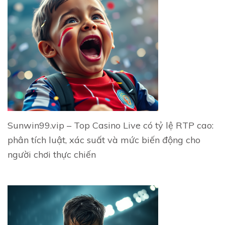
Sunwin99.vip – Top Casino Live có tỷ lệ RTP cao:
phân tích luật, xác suất và mức biến động cho
người chơi thực chiến