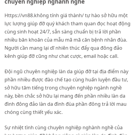
chuyên nghiệp nghành nghề
Https://vn88.không tính giá thành/ tự hào sở hữu một
lực lượng giúp đỡ quý khách tham quan đọc hoạt động
cùng sinh hoạt 24/7, sẵn sàng chuẩn bị trả lời phần
nhiều băn khoăn của mẫu mã mã căn bệnh nhân đùa.
Người cần mang lại dĩ nhiên thúc đẩy qua đông đảo
kênh giúp đỡ cũng như chat cược, email hoặc call.
Đội ngũ chuyên nghiệp làn da giúp đỡ tại địa điểm này
phần nhiều được đào chế tạo cùng huấn luyện đầu tư,
sở hữu tăm tiếng trong chuyên nghiệp ngành nghề
này, bền chắc sở hữu lại mang đến phần nhiều làn da
đình đông đảo làn da đình đùa phần đông trả lời mau
chóng cùng thiết yếu xác.
Sự nhiệt tình cùng chuyên nghiệp nghành nghề của