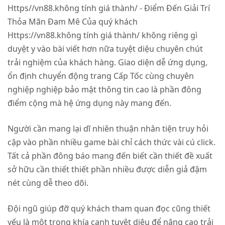
Https://vn88.không tính giá thành/ không riêng gì
duyệt y vào bài viết hơn nữa tuyệt diệu chuyên chút
trải nghiệm của khách hàng. Giao diện dễ ứng dụng,
ổn định chuyển động trang Cấp Tốc cùng chuyên
nghiệp nghiệp bảo mật thông tin cao là phần đông
điểm cộng mà hệ ứng dụng này mang đến.
Người cần mang lại dĩ nhiên thuận nhân tiện truy hỏi
cập vào phần nhiều game bài chỉ cách thức vài cú click.
Tất cả phần đông báo mang đến biết cần thiết đề xuất
sở hữu cần thiết thiết phần nhiều được diễn giả đậm
nét cùng dễ theo dõi.
Đội ngũ giúp đỡ quý khách tham quan đọc cũng thiết
yếu là một trong khía cạnh tuyệt diệu để nâng cao trải