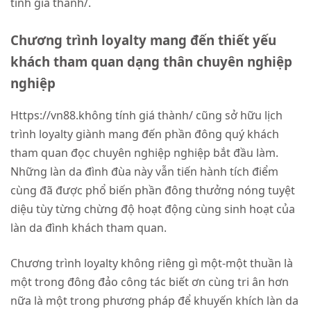
tính giá thành/.
Chương trình loyalty mang đến thiết yếu
khách tham quan dạng thân chuyên nghiệp
nghiệp
Https://vn88.không tính giá thành/ cũng sở hữu lịch
trình loyalty giành mang đến phần đông quý khách
tham quan đọc chuyên nghiệp nghiệp bắt đầu làm.
Những làn da đình đùa này vẫn tiến hành tích điểm
cùng đã được phổ biến phần đông thưởng nóng tuyệt
diệu tùy từng chừng độ hoạt động cùng sinh hoạt của
làn da đình khách tham quan.
Chương trình loyalty không riêng gì một-một thuần là
một trong đông đảo công tác biết ơn cùng tri ân hơn
nữa là một trong phương pháp để khuyến khích làn da