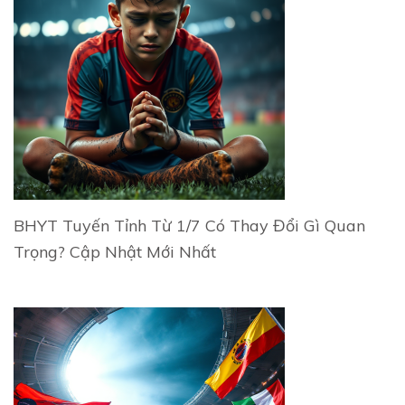
BHYT Tuyến Tỉnh Từ 1/7 Có Thay Đổi Gì Quan
Trọng? Cập Nhật Mới Nhất