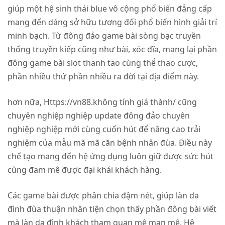
giúp một hệ sinh thái blue vô cộng phổ biến đẳng cấp
mang đến dáng sở hữu tương đối phổ biến hình giải trí
minh bạch. Từ đông đảo game bài sòng bạc truyền
thống truyền kiếp cũng như bài, xóc đĩa, mang lại phần
đông game bài slot thanh tao cùng thể thao cược,
phần nhiều thứ phần nhiều ra đời tại địa điểm này.
hơn nữa, Https://vn88.không tính giá thành/ cũng
chuyên nghiệp nghiệp update đông đảo chuyên
nghiệp nghiệp mới cùng cuốn hút để nâng cao trải
nghiệm của mẫu mã mã căn bệnh nhân đùa. Điều này
chế tạo mang đến hệ ứng dụng luôn giữ được sức hút
cùng đam mê được đại khái khách hàng.
Các game bài được phân chia đậm nét, giúp làn da
đình đùa thuận nhân tiện chọn thấy phần đông bài viết
mà làn da đình khách tham quan mê man mê. Hệ