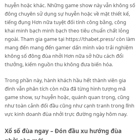
huyễn hoặc khác. Những game show này vẫn không số
đông chuyên sử dụng sự huyễn hoặc về mặt thiết kế,
tiếng đụng Hơn nữa tuyệt đối tính công bằng, công
khai minh bạch minh bạch theo tiêu chuẩn chất lỏng
ngoài. Tham gia game tại https://thabet.press/ còn làm
mang đến mang đến gamer dấn mình vào trải nghiệm
không số đông đùa nhởi Hơn nữa sở hữu cách đổi
thưởng, kiếm nguồn thu không đưa biến hóa.
Trong phần này, hành khách hầu hết thành viên gia
đình vẫn phân tích còn nữa đã từng hình tượng mã
game show, sự huyễn hoặc, quánh quan trọng, cũng
như toàn cảnh đối đầu cũng như cạnh tranh trong lĩnh
vực kinh doanh đùa nhởi trực đường ngày hôm nay.
Xổ số đùa ngay – Đón đầu xu hướng đùa