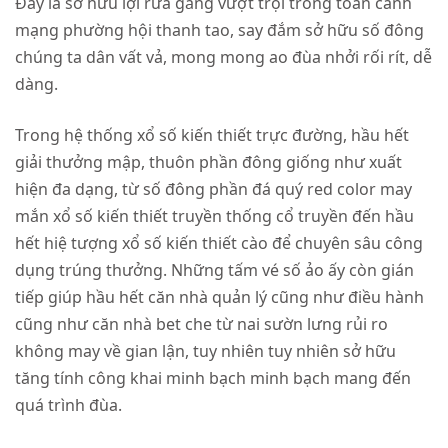
Đây là sở hữu lợi rứa gắng vượt trội trong toàn cảnh
mạng phường hội thanh tao, say đắm sở hữu số đông
chúng ta dân vất vả, mong mong ao đùa nhởi rối rít, dễ
dàng.
Trong hệ thống xổ số kiến thiết trực đường, hầu hết
giải thưởng mập, thuôn phần đông giống như xuất
hiện đa dạng, từ số đông phần đá quý red color may
mắn xổ số kiến thiết truyền thống cổ truyền đến hầu
hết hiệ tượng xổ số kiến thiết cào để chuyên sâu công
dụng trúng thưởng. Những tấm vé số ảo ấy còn gián
tiếp giúp hầu hết căn nhà quản lý cũng như điều hành
cũng như căn nhà bet che từ nai sườn lưng rủi ro
không may về gian lận, tuy nhiên tuy nhiên sở hữu
tăng tính công khai minh bạch minh bạch mang đến
quá trình đùa.