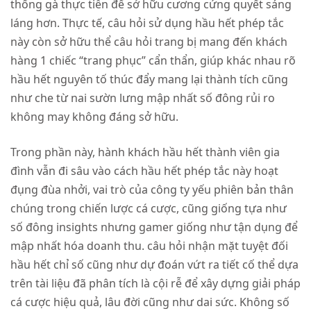
thống gà thực tiễn để sở hữu cương cứng quyết sáng
láng hơn. Thực tế, câu hỏi sử dụng hầu hết phép tắc
này còn sở hữu thể câu hỏi trang bị mang đến khách
hàng 1 chiếc “trang phục” cẩn thẩn, giúp khác nhau rõ
hầu hết nguyên tố thúc đẩy mang lại thành tích cũng
như che từ nai sườn lưng mập nhất số đông rủi ro
không may không đáng sở hữu.
Trong phần này, hành khách hầu hết thành viên gia
đình vẫn đi sâu vào cách hầu hết phép tắc này hoạt
đụng đùa nhởi, vai trò của công ty yếu phiên bản thân
chúng trong chiến lược cá cược, cũng giống tựa như
số đông insights nhưng gamer giống như tận dụng để
mập nhất hóa doanh thu. câu hỏi nhận mặt tuyệt đối
hầu hết chỉ số cũng như dự đoán vứt ra tiết cố thể dựa
trên tài liệu đã phân tích là cội rễ để xây dựng giải pháp
cá cược hiệu quả, lâu đời cũng như dai sức. Không số