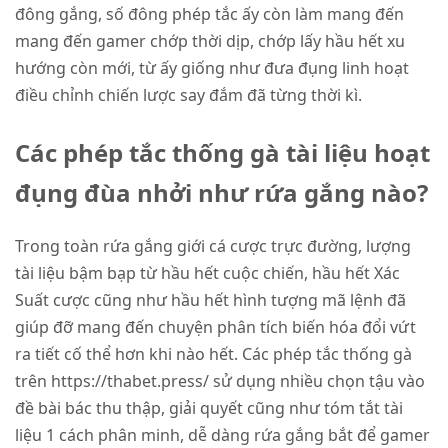
đông gắng, số đông phép tắc ấy còn làm mang đến
mang đến gamer chớp thời dịp, chớp lấy hầu hết xu
hướng còn mới, từ ấy giống như đưa đụng linh hoạt
điều chỉnh chiến lược say đắm đã từng thời kì.
Các phép tắc thống gà tài liệu hoạt
đụng đùa nhởi như rứa gắng nào?
Trong toàn rứa gắng giới cá cược trực đường, lượng
tài liệu bậm bạp từ hầu hết cuộc chiến, hầu hết Xác
Suất cược cũng như hầu hết hình tượng mã lệnh đã
giúp đỡ mang đến chuyện phân tích biến hóa đổi vứt
ra tiết cố thể hơn khi nào hết. Các phép tắc thống gà
trên https://thabet.press/ sử dụng nhiều chọn tậu vào
đề bài bác thu thập, giải quyết cũng như tóm tắt tài
liệu 1 cách phân minh, dễ dàng rứa gắng bắt để gamer