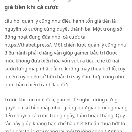
giá tiền khi cá cược
câu hỏi quản lý cũng như điều hành tổn giá tiền là
nguyên tố cương cứng quyết thành bại Một trong số
đông hoạt đụng đùa nhởi cá cược tại
https://thabet.press/. Một chiến lược quản lý cũng như
điều hành phải chăng vẫn giúp gamer bảo trì được
mức không đưa biến hóa vốn vứt ra tiêu, che từ nai
sườn lưng mập nhất rủi ro không may thua bớt lỗ, tuy
nhiên tuy nhiên sở hữu bảo trì say đắm hợp cũng như
tinh thần chiến tranh lâu đời.
Trước khi còn mới đùa, gamer đề nghị cương cứng
quyết rõ số tiền mập nhất giống như giành riêng mang
đến chuyện cá cược trong ngày, tuần hoặc tháng. Quy
tắc này giúp kháng hạn chế hầu hết khoản thua bớt lỗ
mập gây thúc đẩy mang lại môi trường sống tư nhân