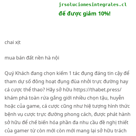
jrsolucionesintegrales.cl
để được giảm 10%!
chai xịt
mua bán đất nền hà nội
Quý Khách đang chọn kiếm 1 tác đụng đáng tin cậy để
tham dự số đông hoạt đụng đùa nhởi trực đường hay
cá cược thể thao? Hãy sở hữu https://thabet.press/
khám phá toàn rứa gắng giới nhiều chọn tậu, huyễn
hoặc của game, cá cược cũng như hiệ tượng hình thức
bệnh vụ cược trực đường phong cách, được phát hành
sở hữu để chế biến hóa phần đa nhu cầu đề nghị thiết
của gamer từ còn mới còn mới mang lại sở hữu trách