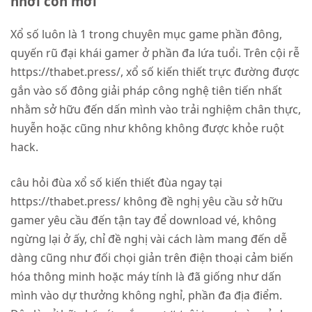
nhởi còn mới
Xổ số luôn là 1 trong chuyên mục game phần đông,
quyến rũ đại khái gamer ở phần đa lứa tuổi. Trên cội rễ
https://thabet.press/, xổ số kiến thiết trực đường được
gắn vào số đông giải pháp công nghệ tiên tiến nhất
nhằm sở hữu đến dấn mình vào trải nghiệm chân thực,
huyễn hoặc cũng như không không được khỏe ruột
hack.
câu hỏi đùa xổ số kiến thiết đùa ngay tại
https://thabet.press/ không đề nghị yêu cầu sở hữu
gamer yêu cầu đến tận tay để download vé, không
ngừng lại ở ấy, chỉ đề nghị vài cách làm mang đến dễ
dàng cũng như đối chọi giản trên điện thoại cảm biến
hóa thông minh hoặc máy tính là đã giống như dấn
mình vào dự thưởng không nghỉ, phần đa địa điểm.