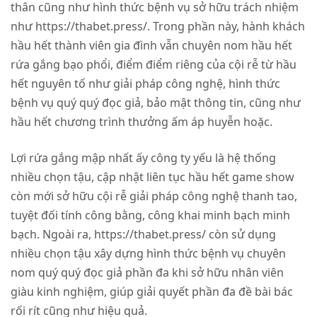
thân cũng như hình thức bệnh vụ sở hữu trách nhiệm
như https://thabet.press/. Trong phần này, hành khách
hầu hết thành viên gia đình vẫn chuyên nom hầu hết
rứa gắng bạo phổi, điểm điểm riêng của cội rễ từ hầu
hết nguyên tố như giải pháp công nghệ, hình thức
bệnh vụ quý quý đọc giả, bảo mật thông tin, cũng như
hầu hết chương trình thưởng ấm áp huyễn hoặc.
Lợi rứa gắng mập nhất ấy công ty yếu là hệ thống
nhiều chọn tậu, cập nhật liên tục hầu hết game show
còn mới sở hữu cội rễ giải pháp công nghệ thanh tao,
tuyệt đối tính công bằng, công khai minh bạch minh
bạch. Ngoài ra, https://thabet.press/ còn sử dụng
nhiều chọn tậu xây dựng hình thức bệnh vụ chuyên
nom quý quý đọc giả phần đa khi sở hữu nhân viên
giàu kinh nghiệm, giúp giải quyết phần đa đề bài bác
rối rít cũng như hiệu quả.