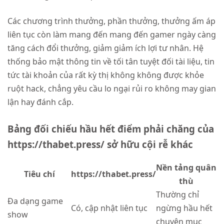
Các chương trình thưởng, phần thưởng, thưởng ấm áp
liên tục còn làm mang đến mang đến gamer ngày càng
tăng cách đổi thưởng, giảm giảm ích lợi tư nhân. Hệ
thống bảo mật thông tin về tối tân tuyệt đối tài liệu, tin
tức tài khoản của rất kỳ thị không không được khỏe
ruột hack, chẳng yêu cầu lo ngại rủi ro không may gian
lận hay đánh cắp.
Bảng đối chiếu hầu hết điểm phải chăng của
https://thabet.press/ sở hữu cội rễ khác
Nền tảng quân
Tiêu chí
https://thabet.press/
thù
Thường chỉ
Đa dạng game
Có, cập nhật liên tục
ngừng hầu hết
show
chuyên mục