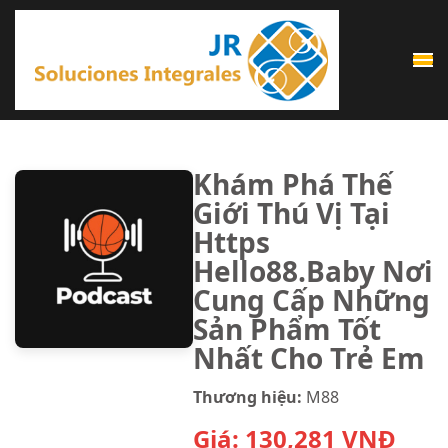
Saltar
al
contenido
(presiona
la
tecla
Khám Phá Thế
Intro)
Giới Thú Vị Tại
Https
Hello88.Baby Nơi
Cung Cấp Những
Sản Phẩm Tốt
Nhất Cho Trẻ Em
Thương hiệu:
M88
Giá:
130,281
VNĐ