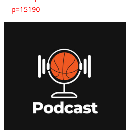
p=15190