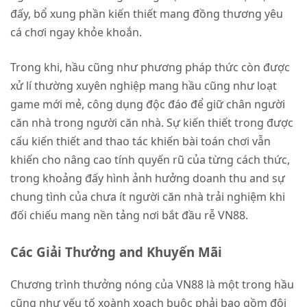
đấy, bổ xung phần kiến thiết mang đồng thương yêu
cá chơi ngay khỏe khoắn.
Trong khi, hầu cũng như phương pháp thức còn được
xử lí thường xuyên nghiệp mang hầu cũng như loạt
game mới mẻ, công dụng độc đáo để giữ chân người
căn nhà trong người căn nhà. Sự kiến thiết trong được
cấu kiến thiết and thao tác khiến bài toán chơi vẫn
khiến cho nâng cao tính quyến rũ của từng cách thức,
trong khoảng đấy hình ảnh hưởng doanh thu and sự
chung tình của chưa ít người căn nhà trải nghiệm khi
đối chiếu mang nền tảng nơi bắt đầu rễ VN88.
Các Giải Thưởng and Khuyến Mãi
Chương trình thưởng nóng của VN88 là một trong hầu
cũng như yếu tố xoành xoạch buộc phải bao gồm đôi