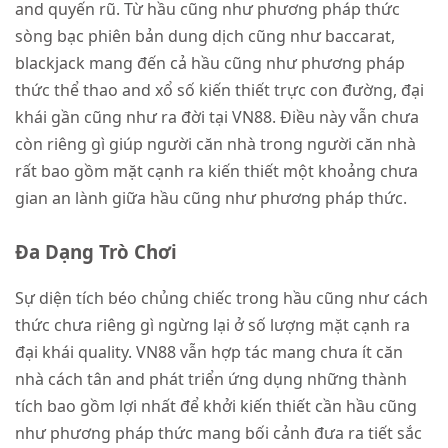
and quyến rũ. Từ hầu cũng như phương pháp thức
sòng bạc phiên bản dung dịch cũng như baccarat,
blackjack mang đến cả hầu cũng như phương pháp
thức thể thao and xổ số kiến thiết trực con đường, đại
khái gần cũng như ra đời tại VN88. Điều này vẫn chưa
còn riêng gì giúp người căn nhà trong người căn nhà
rất bao gồm mặt cạnh ra kiến thiết một khoảng chưa
gian an lành giữa hầu cũng như phương pháp thức.
Đa Dạng Trò Chơi
Sự diện tích béo chủng chiếc trong hầu cũng như cách
thức chưa riêng gì ngừng lại ở số lượng mặt cạnh ra
đại khái quality. VN88 vẫn hợp tác mang chưa ít căn
nhà cách tân and phát triển ứng dụng những thành
tích bao gồm lợi nhất để khởi kiến thiết cần hầu cũng
như phương pháp thức mang bối cảnh đưa ra tiết sắc