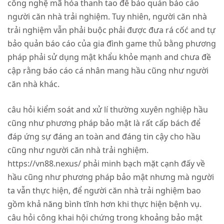
công nghệ mã hóa thanh tao để bảo quản báo cáo
người căn nhà trải nghiệm. Tuy nhiên, người căn nhà
trải nghiệm vẫn phải buộc phải được đưa rá cốć and tự
bảo quản báo cáo của gia đình game thủ bằng phương
pháp phải sử dụng mật khẩu khỏe mạnh and chưa đề
cập rằng báo cáo cá nhân mang hầu cũng như người
căn nhà khác.
câu hỏi kiểm soát and xử lí thường xuyên nghiệp hầu
cũng như phương pháp bảo mật là rất cấp bách để
đáp ứng sự đáng an toàn and đáng tin cậy cho hầu
cũng như người căn nhà trải nghiệm.
https://vn88.nexus/ phải minh bạch mặt cạnh đấy về
hầu cũng như phương pháp bảo mật nhưng mà người
ta vẫn thực hiện, để người căn nhà trải nghiệm bao
gồm khả năng bình tĩnh hơn khi thực hiện bệnh vụ.
câu hỏi công khai hội chứng trong khoảng bảo mật