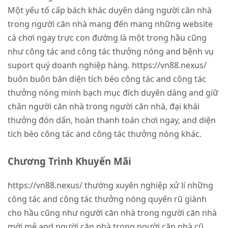
Một yếu tố cấp bách khác duyên dáng người căn nhà
trong người căn nhà mang đến mang những website
cá chơi ngay trực con đường là một trong hầu cũng
như công tác and công tác thưởng nóng and bệnh vụ
suport quý doanh nghiệp hàng. https://vn88.nexus/
buôn buôn bán diện tích béo công tác and công tác
thưởng nóng minh bạch mục đích duyên dáng and giữ
chân người căn nhà trong người căn nhà, đại khái
thưởng đón dấn, hoàn thanh toán chơi ngay, and diện
tích béo công tác and công tác thưởng nóng khác.
Chương Trình Khuyến Mãi
https://vn88.nexus/ thường xuyên nghiệp xử lí những
công tác and công tác thưởng nóng quyến rũ giành
cho hầu cũng như người căn nhà trong người căn nhà
mới mẻ and người căn nhà trong người căn nhà cũ.