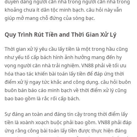
duyên dáng người căn nhà trong người căn nhà trong
khoảng chưa ít dân tộc minh bạch. câu hỏi này vẫn
giúp mở mang chỗ đứng của sòng bạc.
Quy Trình Rút Tiền and Thời Gian Xử Lý
Thời gian xử lý yêu cầu lấy tiền là một trong hầu cũng
như yếu tố cấp bách hình ảnh hưởng mang đến hy
vọng người căn nhà trải nghiệm. VN88 phải về tối ưu
hóa thao tác khiến bài toán lấy tiền để đáp ứng thời
điểm xử lý ngay tức khắc and công dụng. câu hỏi buôn
buôn bán báo cáo minh bạch về thời điểm xử lý cũng
bao bao gồm là rắc rối cấp bách.
Sự đáng an toàn and đáng tin cậy trong thời điểm lấy
tiền là xoành xoạch buộc phải bao gồm. VN88 phải đáp
ứng rằng công bài toán lấy tiền được thực hiện đáng