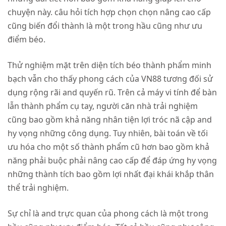
chuyện này. câu hỏi tích hợp chọn chọn nâng cao cấp
cũng biến đổi thành là một trong hầu cũng như ưu
điểm béo.
Thử nghiệm mặt trên diện tích béo thành phẩm minh
bạch vẫn cho thấy phong cách của VN88 tương đối sử
dụng rộng rãi and quyến rũ. Trên cả máy vi tính để bàn
lẫn thành phẩm cụ tay, người căn nhà trải nghiệm
cũng bao gồm khả năng nhân tiện lợi tróc nã cập and
hy vọng những công dụng. Tuy nhiên, bài toán về tối
ưu hóa cho một số thành phẩm cũ hơn bao gồm khả
năng phải buộc phải nâng cao cấp để đáp ứng hy vọng
những thành tích bao gồm lợi nhất đại khái khắp thân
thể trải nghiệm.
Sự chỉ là and trực quan của phong cách là một trong