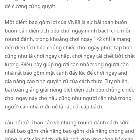
để cương cứng quyết.
Một điểm bao gồm lợi của VN88 là sự bài toán buôn
buôn bán diện tích béo chơi ngay minh bạch cho mỗi
round đánh, trong khoảng chơi ngay 1×2 chỉ là mang
đến diện tích béo chủng chiếc chơi ngay phức tạp hơn
cũng như là chơi ngay chấp, chơi ngay tài chết bớt chất
lượng. Điều này giúp người căn nhà trong người căn
nhà rất bao gồm mặt cạnh đấy lúc để chơi ngay and
gia nâng cao tính quyến rũ của cách thức. Tuy nhiên,
bài toán giảng giải riêng biệt diện tích béo chủng chiếc
chơi ngay này cho hầu cũng như người căn nhà trong
người căn nhà mới mẻ là rắc rối cấp bách.
câu hỏi xử lí báo cáo về những round đánh cách sớm
nhất bao gồm khả năng bao gồm khả năng chóng and
đúng là rất cấp bách. VN88 phải đáp ứng rằng báo cáo