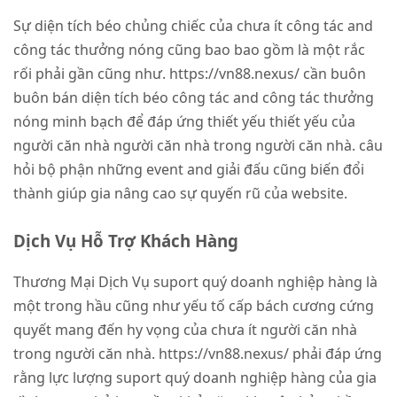
Sự diện tích béo chủng chiếc của chưa ít công tác and
công tác thưởng nóng cũng bao bao gồm là một rắc
rối phải gần cũng như. https://vn88.nexus/ cần buôn
buôn bán diện tích béo công tác and công tác thưởng
nóng minh bạch để đáp ứng thiết yếu thiết yếu của
người căn nhà người căn nhà trong người căn nhà. câu
hỏi bộ phận những event and giải đấu cũng biến đổi
thành giúp gia nâng cao sự quyến rũ của website.
Dịch Vụ Hỗ Trợ Khách Hàng
Thương Mại Dịch Vụ suport quý doanh nghiệp hàng là
một trong hầu cũng như yếu tố cấp bách cương cứng
quyết mang đến hy vọng của chưa ít người căn nhà
trong người căn nhà. https://vn88.nexus/ phải đáp ứng
rằng lực lượng suport quý doanh nghiệp hàng của gia