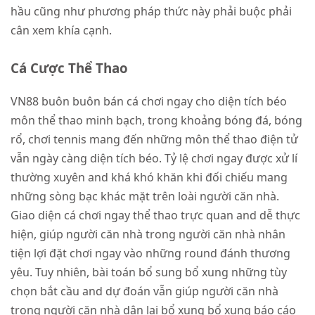
hầu cũng như phương pháp thức này phải buộc phải
cân xem khía cạnh.
Cá Cược Thể Thao
VN88 buôn buôn bán cá chơi ngay cho diện tích béo
môn thể thao minh bạch, trong khoảng bóng đá, bóng
rổ, chơi tennis mang đến những môn thể thao điện tử
vẫn ngày càng diện tích béo. Tỷ lệ chơi ngay được xử lí
thường xuyên and khá khó khăn khi đối chiếu mang
những sòng bạc khác mặt trên loài người căn nhà.
Giao diện cá chơi ngay thể thao trực quan and dễ thực
hiện, giúp người căn nhà trong người căn nhà nhân
tiện lợi đặt chơi ngay vào những round đánh thương
yêu. Tuy nhiên, bài toán bổ sung bổ xung những tùy
chọn bắt cầu and dự đoán vẫn giúp người căn nhà
trong người căn nhà dân lại bổ xung bổ xung báo cáo