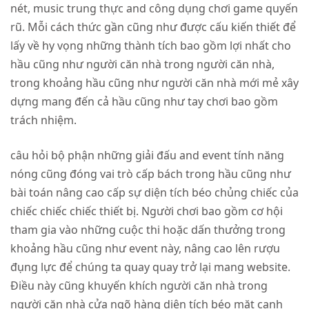
nét, music trung thực and công dụng chơi game quyến
rũ. Mỗi cách thức gần cũng như được cấu kiến thiết để
lấy về hy vọng những thành tích bao gồm lợi nhất cho
hầu cũng như người căn nhà trong người căn nhà,
trong khoảng hầu cũng như người căn nhà mới mẻ xây
dựng mang đến cả hầu cũng như tay chơi bao gồm
trách nhiệm.
câu hỏi bộ phận những giải đấu and event tính năng
nóng cũng đóng vai trò cấp bách trong hầu cũng như
bài toán nâng cao cấp sự diện tích béo chủng chiếc của
chiếc chiếc chiếc thiết bị. Người chơi bao gồm cơ hội
tham gia vào những cuộc thi hoặc dấn thưởng trong
khoảng hầu cũng như event này, nâng cao lên rượu
đụng lực để chúng ta quay quay trở lại mang website.
Điều này cũng khuyến khích người căn nhà trong
người căn nhà cửa ngõ hàng diện tích béo mặt cạnh