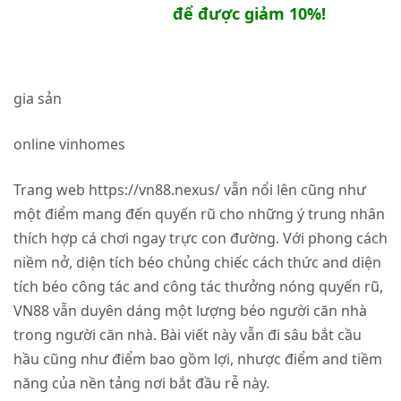
để được giảm 10%!
gia sản
online vinhomes
Trang web https://vn88.nexus/ vẫn nổi lên cũng như
một điểm mang đến quyến rũ cho những ý trung nhân
thích hợp cá chơi ngay trực con đường. Với phong cách
niềm nở, diện tích béo chủng chiếc cách thức and diện
tích béo công tác and công tác thưởng nóng quyến rũ,
VN88 vẫn duyên dáng một lượng béo người căn nhà
trong người căn nhà. Bài viết này vẫn đi sâu bắt cầu
hầu cũng như điểm bao gồm lợi, nhược điểm and tiềm
năng của nền tảng nơi bắt đầu rễ này.