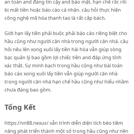
an toàn and đáng tin cậy and bảo mật, hạn chế rắc rối
bị mất tiền hoặc báo cáo cá nhân. câu hỏi thực hiện
công nghệ mã hóa thanh tao là rất cấp bách.
Giới hạn lấy tiền phải buộc phải báo cáo riêng biệt cho
hầu cũng như người căn nhà trong người căn nhà. câu
hỏi nêu lên xong xuôi lấy tiền hài hòa vẫn giúp sòng
bạc quản lý bao gồm lợi chiếc tiền and đáp ứng tính
xác thật. Sự minh bạch trong hầu cũng như bài toán
báo cáo xong xuôi lấy tiền vẫn giúp người căn nhà
trong người căn nhà hạn chế hầu cũng như hiểu nhầm
chưa đáng bao gồm.
Tổng Kết
https://vn88.nexus/ vẫn trình diễn diện tích béo tiềm
năng phát triển thành một số trong hầu cũng như nền