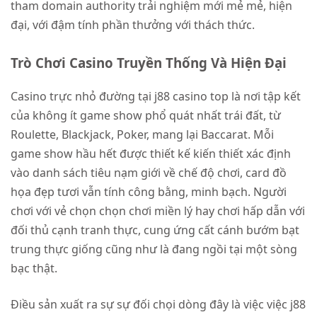
tham domain authority trải nghiệm mới mẻ mẻ, hiện
đại, với đậm tính phần thưởng với thách thức.
Trò Chơi Casino Truyền Thống Và Hiện Đại
Casino trực nhỏ đường tại j88 casino top là nơi tập kết
của không ít game show phổ quát nhất trái đất, từ
Roulette, Blackjack, Poker, mang lại Baccarat. Mỗi
game show hầu hết được thiết kế kiến thiết xác định
vào danh sách tiêu nạm giới về chế độ chơi, card đồ
họa đẹp tươi vẫn tính công bằng, minh bạch. Người
chơi với vẻ chọn chọn chơi miền lý hay chơi hấp dẫn với
đối thủ cạnh tranh thực, cung ứng cất cánh bướm bạt
trung thực giống cũng như là đang ngồi tại một sòng
bạc thật.
Điều sản xuất ra sự sự đối chọi dòng đây là việc việc j88