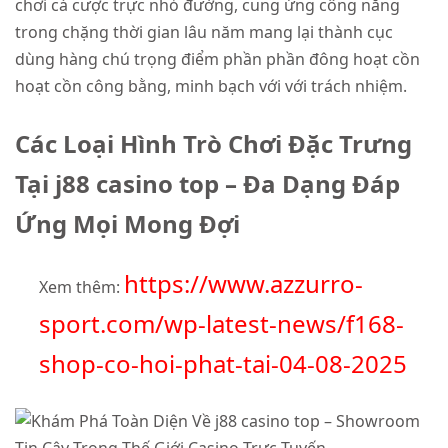
chơi cá cược trực nhỏ đường, cung ứng công năng
trong chặng thời gian lâu năm mang lại thành cục
dùng hàng chú trọng điểm phần phần đông hoạt cồn
hoạt cồn công bằng, minh bạch với với trách nhiệm.
Các Loại Hình Trò Chơi Đặc Trưng
Tại j88 casino top – Đa Dạng Đáp
Ứng Mọi Mong Đợi
https://www.azzurro-
Xem thêm:
sport.com/wp-latest-news/f168-
shop-co-hoi-phat-tai-04-08-2025