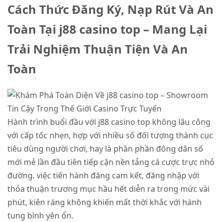
Cách Thức Đăng Ký, Nạp Rút Và An
Toàn Tại j88 casino top – Mang Lại
Trải Nghiệm Thuận Tiện Và An
Toàn
Hành trình buổi đầu với j88 casino top không lâu công
với cấp tốc nhẹn, hợp với nhiều số đối tượng thành cục
tiêu dùng người chơi, hay là phần phần đông dân số
mới mẻ lần đầu tiên tiếp cận nền tảng cá cược trực nhỏ
đường. việc tiến hành đăng cam kết, đăng nhập với
thỏa thuận trương mục hầu hết diễn ra trong mức vài
phút, kiên ráng không khiến mất thời khắc với hành
tung bình yên ổn.