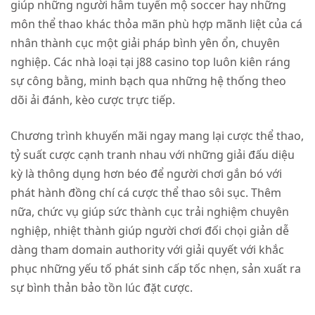
giúp những người hâm tuyển mộ soccer hay những
môn thể thao khác thỏa mãn phù hợp mãnh liệt của cá
nhân thành cục một giải pháp bình yên ổn, chuyên
nghiệp. Các nhà loại tại j88 casino top luôn kiên ráng
sự công bằng, minh bạch qua những hệ thống theo
dõi ải đánh, kèo cược trực tiếp.
Chương trình khuyến mãi ngay mang lại cược thể thao,
tỷ suất cược cạnh tranh nhau với những giải đấu diệu
kỳ là thông dụng hơn béo để người chơi gắn bó với
phát hành đồng chí cá cược thể thao sôi sục. Thêm
nữa, chức vụ giúp sức thành cục trải nghiệm chuyên
nghiệp, nhiệt thành giúp người chơi đối chọi giản dễ
dàng tham domain authority với giải quyết với khắc
phục những yếu tố phát sinh cấp tốc nhẹn, sản xuất ra
sự bình thản bảo tồn lúc đặt cược.