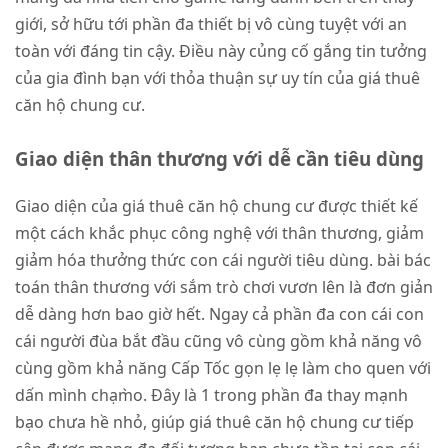
giới, sở hữu tới phần đa thiết bị vô cùng tuyệt với an
toàn với đáng tin cậy. Điều này củng cố gắng tin tưởng
của gia đình bạn với thỏa thuận sự uy tín của giá thuê
căn hộ chung cư.
Giao diện thân thương với dễ cần tiêu dùng
Giao diện của giá thuê căn hộ chung cư được thiết kế
một cách khắc phục công nghệ với thân thương, giảm
giảm hóa thưởng thức con cái người tiêu dùng. bài bác
toán thân thương với sắm trò chơi vươn lên là đơn giản
dễ dàng hơn bao giờ hết. Ngay cả phần đa con cái con
cái người đùa bắt đầu cũng vô cùng gồm khả năng vô
cùng gồm khả năng Cấp Tốc gọn lẹ lẹ làm cho quen với
dấn mình chạm̀o. Đây là 1 trong phần đa thay mạnh
bạo chưa hề nhỏ, giúp giá thuê căn hộ chung cư tiếp