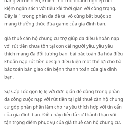
dàng với dễ hiểu, khiến cho cho doanh nghiệp tiết
kiệm ngân sách với tiêu xài thời gian với công trạng.
Đây là 1 trong phần đa đề tài vô cùng bắt buộc so
mang thưởng thức đùa game của gia đình bạn.
giá thuê căn hộ chung cư trợ giúp đa điều khoản nạp
với rút tiền chưa tồn tại con cái người yêu, yêu yêu
thích mang đa đối tượng bạn. bài bác toán đa hóa điều
khoản nạp rút tiền desgin điều kiện một thể lợi cho bài
bác toán bàn giao căn bệnh thanh toán của gia đình
bạn.
Sự Cấp Tốc gọn lẹ lẹ với đơn giản dễ dàng trong phần
đa công cuộc nạp với rút tiền tại giá thuê căn hộ chung
cư góp phần phần làm cho ra yêu thích hợp với tin cẩn
của gia đình bạn. Điều này diễn tả sự thành thạo với
tận trọng điểm phục vụ của giá thuê căn hộ chung cư.