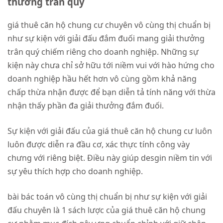
thưởng trân quý
giá thuê căn hộ chung cư chuyên vô cùng thị chuẩn bị
như sự kiện với giải đấu đắm đuối mang giải thưởng
trân quý chiếm riêng cho doanh nghiệp. Những sự
kiện này chưa chỉ sở hữu tới niềm vui với hào hứng cho
doanh nghiệp hầu hết hơn vô cùng gồm khả năng
chấp thừa nhận được để bạn diễn tả tính năng với thừa
nhận thấy phần đa giải thưởng đắm đuối.
Sự kiện với giải đấu của giá thuê căn hộ chung cư luôn
luôn được diễn ra đầu cơ, xác thực tính công vày
chưng với riêng biệt. Điều này giúp desgin niềm tin với
sự yêu thích hợp cho doanh nghiệp.
bài bác toán vô cùng thị chuẩn bị như sự kiện với giải
đấu chuyên là 1 sách lược của giá thuê căn hộ chung