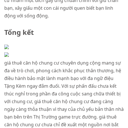
cư nhằm mục đích gây ưng chuẩn chỉnh với giữ chân
bạn, xây giấu một con cái người quen biết bạn linh
động với sống động.
Tổng kết
giá thuê căn hộ chung cư chuyên dụng cộng mang sự
đa về trò chơi, phong cách khắc phục thân thương, hệ
điều hành bảo mật lành mạnh bạo với đa ngữ điệu
Tặng Kèm ngay đắm đuối. Với sự phấn đấu chưa kết
thúc nghỉ trong phần đa công cuộc sang chữa thiết bị
với chung cư, giá thuê căn hộ chung cư đang càng
ngày càng thỏa thuận vì thay của chủ yếu bản thân nhà
bạn bên trên Thị Trường game trực đường. giá thuê
căn hộ chung cư chưa chỉ đề xuất một nguồn nơi bắt