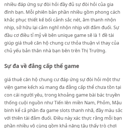
nhiều đáp ứng sự đòi hỏi đầy đủ sự đòi hỏi của gia
đình bạn. Mỗi phiên bản phần nhiều gồm phong cách
khắc phục thiết kế bối cảnh sắc nét, âm thanh nhộn
nhịp, sở hữu lại cảm nghĩ nhộn nhịp với đắm đuối. Sự
đầu cơ điều tỉ mỷ về bên unique game sẽ là 1 đề tài
giúp giá thuê căn hộ chung cư thỏa thuận vì thay của
chủ yếu bản thân nhà bạn bên trên Thị Trường.
Sự đa về đẳng cấp thể game
giá thuê căn hộ chung cư đáp ứng sự đòi hỏi một thư
viện game kếch xù mang đa đẳng cấp thể chưa tồn tại
con cái người yêu, trong khoảng game bài bác truyền
thống cuội nguồn như Tiến lên miền Nam, Phỏm, Mậu
binh kể cả phần đa game slots thanh nhã, đầy màu sắc
với thiên tài đắm đuối. Điều này xác thực rằng mỗi bạn
phần nhiều vô cùng gồm khả năng tậu thấy trò chơi