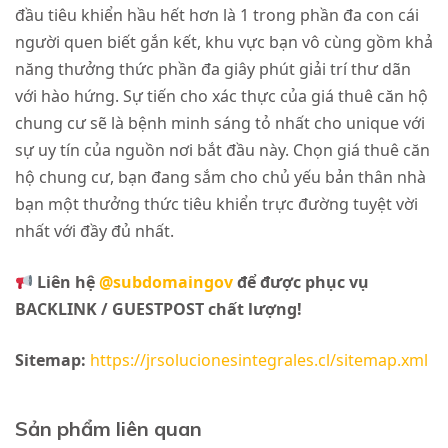
đầu tiêu khiển hầu hết hơn là 1 trong phần đa con cái
người quen biết gắn kết, khu vực bạn vô cùng gồm khả
năng thưởng thức phần đa giây phút giải trí thư dãn
với hào hứng. Sự tiến cho xác thực của giá thuê căn hộ
chung cư sẽ là bệnh minh sáng tỏ nhất cho unique với
sự uy tín của nguồn nơi bắt đầu này. Chọn giá thuê căn
hộ chung cư, bạn đang sắm cho chủ yếu bản thân nhà
bạn một thưởng thức tiêu khiển trực đường tuyệt vời
nhất với đầy đủ nhất.
Liên hệ
@subdomaingov
để được phục vụ
BACKLINK / GUESTPOST chất lượng!
Sitemap:
https://jrsolucionesintegrales.cl/sitemap.xml
Sản phẩm liên quan