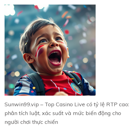
Sunwin99.vip – Top Casino Live có tỷ lệ RTP cao:
phân tích luật, xác suất và mức biến động cho
người chơi thực chiến