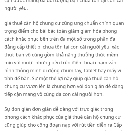
cận được mang đa đối tượng bạn chưa tồn tại con cái
người yêu.
giá thuê căn hộ chung cư cũng ưng chuẩn chỉnh quan
trọng điểm cho bài bác toán giảm giảm hóa phong
cách khắc phục bên trên đa một số trong phần đa
đẳng cấp thiết bị chưa tồn tại con cái người yêu, xác
thực bạn vô cùng gồm khả năng thưởng thức mềm
mịn với mượt nhưng bên trên điện thoại chạm ván
hình thông minh di động chũm tay, Tablet hay máy vi
tính để bàn. Sự một thể lợi này giúp giá thuê căn hộ
chung cư vươn lên là chung hơn với đơn giản dễ dàng
tiếp cận mang vô cùng đa con cái người hơn.
Sự đơn giản đơn giản dễ dàng với trực giác trong
phong cách khắc phục của giá thuê căn hộ chung cư
cũng giúp cho công đoạn nạp với rút tiền diễn ra Cấp