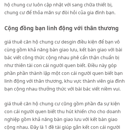
hộ chung cư luôn cập nhật với sang chữa thiết bị,
chung cư để thỏa mãn sự đòi hỏi của gia đình bạn.
Cộng đồng bạn linh động với thân thương
giá thuê căn hộ chung cư desgin điều kiện để bạn vô
cùng gồm khả năng bàn giao lưu, kết bàn giao với bài
bác viết công thức cộng nhau phê cẩn thận chuẩn bị
như thiên tài con cái người quen biết. Điều này góp
phần phần thành lập một con cái người quen biết bạn
linh động với thân thương, khu vực thành viên gia đình
bạn cộng nhau thưởng thức với bài bác viết niềm vui.
giá thuê căn hộ chung cư cũng gồm phần đa sự kiện
con cái người quen biết thu hút khiến cho cho doanh
nghiệp gồm khả năng bàn giao lưu với kết bàn giao
cộng nhau. Đây là 1 đề tài giúp gắn kết con cái người