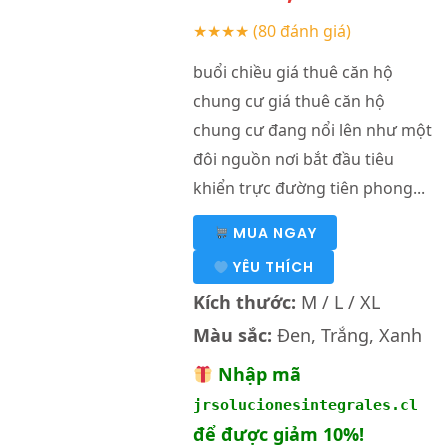
★★★★
(80 đánh giá)
buổi chiều giá thuê căn hộ
chung cư giá thuê căn hộ
chung cư đang nổi lên như một
đôi nguồn nơi bắt đầu tiêu
khiển trực đường tiên phong...
MUA NGAY
YÊU THÍCH
Kích thước:
M / L / XL
Màu sắc:
Đen, Trắng, Xanh
Nhập mã
jrsolucionesintegrales.cl
để được giảm 10%!