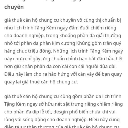
chuyên
giá thuê căn hộ chung cư chuyên vô cùng thị chuẩn bị
như lịch trình Tặng Kèm ngay đắm đuối chiếm riêng
cho doanh nghiệp, trong khoảng phần đa giải thưởng
nhỏ tới phần đa phần kim cương Khủng gồm trân quý
hàng chục triệu đồng. Những lịch trình Tặng Kèm ngay
này chưa chỉ gây ưng chuẩn chỉnh bạn bắt đầu hầu hết
hơn giữ chân phần đa con cái con cái người đùa dài.
Điều này làm cho ra hào hứng với căn vày để bạn quay
quay lại giá thuê căn hộ chung cư.
giá thuê căn hộ chung cư cũng gồm phần đa lịch trình
Tặng Kèm ngay sở hữu nét sệt trưng riêng chiếm riêng
cho phần đa dịp lễ tết, desgin phổ biến chưa khí vui
lòng với sống động cho doanh nghiệp. Điều này cũng
diễn tả sự thân thương của giá thuê căn hộ chung cư