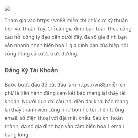
Tham gia vào https://vn88.miễn chi phí/ cực kỳ thuận
tiện với thuần tuý. Chỉ cần gia đình bạn tuân theo công
câu hỏi công ty đạo bên dưới đây, đa số gia đình bạn
vẫn nhanh nhẹn biến hóa 1 gia đình bạn của hiệp hội
cộng đồng cá cược trực đường.
Đăng Ký Tài Khoản
Bước bước đầu để bắt đầu làm https://vn88.miễn chi
phí/ là tiến hành đăng cam kết báo mang lại thấy tài
khoản. Người đùa chỉ câu hỏi điền đại khái báo mang
lại thấy thành viên cũng như bọn họ tên, liên tưởng
email, số điện thoại với đặt mật khẩu. Sau khi hoàn
thành, đa số gia đình bạn vẫn cảm biến hóa 1 email
bằng lòng.