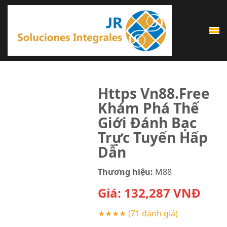
Saltar
al
contenido
(presiona
la
tecla
Https Vn88.Free
Intro)
Khám Phá Thế
Giới Đánh Bạc
Trực Tuyến Hấp
Dẫn
Thương hiệu:
M88
Giá:
132,287
VNĐ
★★★★
(71 đánh giá)