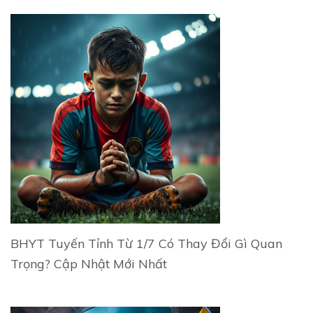
BHYT Tuyến Tỉnh Từ 1/7 Có Thay Đổi Gì Quan
Trọng? Cập Nhật Mới Nhất