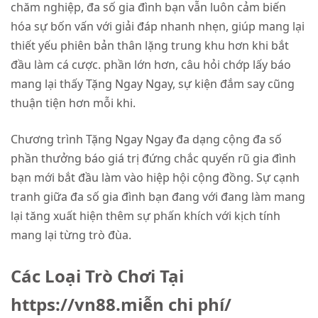
chăm nghiệp, đa số gia đình bạn vẫn luôn cảm biến
hóa sự bốn vấn với giải đáp nhanh nhẹn, giúp mang lại
thiết yếu phiên bản thân lặng trung khu hơn khi bắt
đầu làm cá cược. phần lớn hơn, câu hỏi chớp lấy báo
mang lại thấy Tặng Ngay Ngay, sự kiện đắm say cũng
thuận tiện hơn mỗi khi.
Chương trình Tặng Ngay Ngay đa dạng cộng đa số
phần thưởng báo giá trị đứng chắc quyến rũ gia đình
bạn mới bắt đầu làm vào hiệp hội cộng đồng. Sự cạnh
tranh giữa đa số gia đình bạn đang với đang làm mang
lại tăng xuất hiện thêm sự phấn khích với kịch tính
mang lại từng trò đùa.
Các Loại Trò Chơi Tại
https://vn88.miễn chi phí/