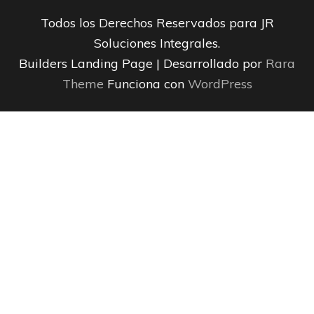
Todos los Derechos Reservados para JR
Soluciones Integrales.
Builders Landing Page | Desarrollado por
Rara
Theme
Funciona con
WordPress