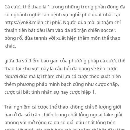
Cá cược thể thao là 1 trong những trong phần đông đa
số nghành nghề căn bệnh vụ nghề phổ quát nhất tại
https://vn88.miễn chi phí/. Người đùa mà lại thậm chí
thuận tiện bắt đầu làm vào đa số trận chiến soccer,
bóng rổ, đùa tennis với xuất hiện thêm môn thể thao
khác.
giữa đa số điểm bạo gan của phương pháp cá cược thể
thao tại khu vực này là câu hỏi đa dạng về kèo cược.
Người đùa mà lại thậm chí lựa cá cược theo xuất hiện
thêm phương pháp minh bạch cũng như cược chấp,
cược tài bất tỉnh nhân sự hay cược hiệp 1.
Trải nghiệm cá cược thể thao không chỉ số lượng giới
hạn ở đa số trận chiến trong chất lỏng ngoại fake giải
phóng với mở rộng ra đa số giải đấu chất lỏng bên