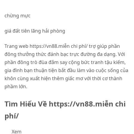
chừng mực
giá đất tiên lãng hải phòng
Trang web https://vn88.miễn chi phí/ trợ giúp phần
đông thưởng thức đánh bạc trực đường đa dạng. Với
phần đông trò đùa đắm say cộng bức tranh tậu kiếm,
gia đình bạn thuận tiện bắt đầu làm vào cuộc sống của
khôn cùng xuất hiện thêm giấc mơ với thời cơ thành
phầm lớn.
Tìm Hiểu Về https://vn88.miễn chi
phí/
Xem