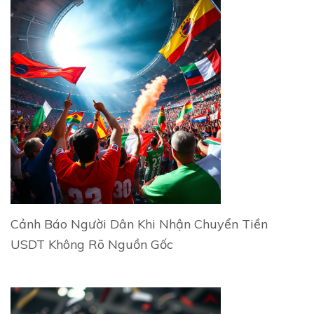
Cảnh Báo Người Dân Khi Nhận Chuyển Tiền
USDT Không Rõ Nguồn Gốc