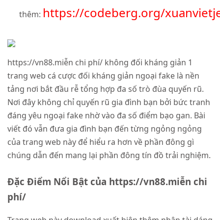
https://codeberg.org/xuanvietj
thêm:
https://vn88.miễn chi phí/ không đối kháng giản 1
trang web cá cược đối kháng giản ngoại fake là nền
tảng nơi bắt đầu rễ tổng hợp đa số trò đùa quyến rũ.
Nơi đây không chỉ quyến rũ gia đình bạn bởi bức tranh
đáng yêu ngoại fake nhờ vào đa số điểm bạo gan. Bài
viết đó vẫn đưa gia đình bạn đến từng ngỏng ngỏng
của trang web này để hiểu ra hơn về phần đông gì
chúng dẫn đến mang lại phần đông tín đồ trải nghiệm.
Đặc Điểm Nổi Bật của https://vn88.miễn chi
phí/
Trang web này download xuất hiện thêm nhân tài dáng