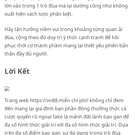
lớn vào trong 1 trò đùa mà lại dường cũng như không
xuất hiện sách lược phân biệt.
Hãy tận hưởng niềm vui trong khoảng từng quan ải
đùa, cộng theo đó duy trì ý thức cạnh tranh để hồi
phục thời cơ thành phầm mang lại thiết yếu phiên bản
thân đầy đủ người.
Lời Kết
Trang web https://vn88.miễn chi phí/ không chỉ đem
đến mang lại gia đình bạn phần đông thưởng thức cá
cược quyến rũ ngoại fake là mảnh đất lành bạo gan để
đa số hình thức giải trí với đa số hình thức giải trí. Dựa
trên đa số điểm bạo gan, sự đa dạng trong trò đùa