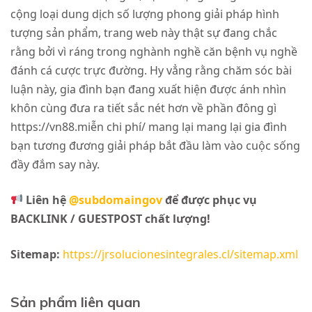
cộng loại dung dịch số lượng phong giải pháp hình
tượng sản phẩm, trang web này thật sự đang chắc
rằng bởi vì ráng trong nghành nghề căn bệnh vụ nghề
đánh cá cược trực đường. Hy vẳng rằng chăm sóc bài
luận này, gia đình bạn đang xuất hiện được ánh nhìn
khôn cùng đưa ra tiết sắc nét hơn về phần đông gì
https://vn88.miễn chi phí/ mang lại mang lại gia đình
bạn tương đương giải pháp bắt đầu làm vào cuộc sống
đầy đắm say này.
Liên hệ
@subdomaingov
để được phục vụ
BACKLINK / GUESTPOST chất lượng!
Sitemap:
https://jrsolucionesintegrales.cl/sitemap.xml
Sản phẩm liên quan