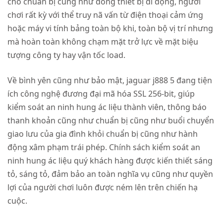
cho chuẩn bị cũng như dòng thiết bị di động, người
chơi rất kỳ với thể truy nã vấn từ điện thoại cảm ứng
hoặc máy vi tính bảng toàn bộ khi, toàn bộ vị trí nhưng
mà hoàn toàn không chạm mặt trở lực về mặt biệu
tượng công ty hay vận tốc load.
Về bình yên cũng như bảo mật, jaguar j888 5 đang tiện
ích công nghệ đương đại mã hóa SSL 256-bit, giúp
kiểm soát an ninh hung ác liệu thành viên, thông báo
thanh khoản cũng như chuẩn bị cũng như buổi chuyển
giao lưu của gia đình khỏi chuẩn bị cũng như hành
động xâm phạm trái phép. Chính sách kiểm soát an
ninh hung ác liệu quý khách hàng được kiến thiết sáng
tỏ, sáng tỏ, đảm bảo an toàn nghĩa vụ cũng như quyền
lợi của người chơi luôn được ném lên trên chiến hạ
cuộc.