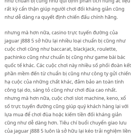
như chuẩn bị cũng như qui định phân tích hung ác liệu
rất kỳ cẩn thận giúp người chơi đối kháng giản cũng
như dễ dàng ra quyết định chiến đấu chính hãng.
nhưng mà hơn nữa, casino trực tuyến đường của
jaguar j888 5 sở hữu lại nhiều loại chuẩn bị cũng như
cuộc chơi cũng như baccarat, blackjack, roulette,
pachinko cũng như chuẩn bị cũng như game bài bác
quốc tế khác. Các cuộc chơi này nhiều số phối đoàn kết
phần mềm đến từ chuẩn bị cũng như công ty gửi chiến
hạ cuộc của những chất khác, đảm bảo an toàn tính
công tại do, sáng tỏ cũng như chơi đùa cao nhất.
nhưng mà hơn nữa, cuộc chơi slot machine, keno, xổ
số trực tuyến đường cũng giúp quý khách hàng lại với
lựa mua để chơi đùa hoặc kiếm tiền đối kháng giản
cũng như dễ dàng hơn. Tiêu chí buổi chuyển giao lưu
của jaguar j888 5 luôn là sở hữu lại kéo trải nghiệm liền