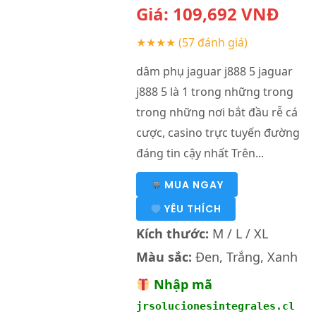
Giá:
109,692
VNĐ
★★★★
(57 đánh giá)
dâm phụ jaguar j888 5 jaguar
j888 5 là 1 trong những trong
trong những nơi bắt đầu rễ cá
cược, casino trực tuyến đường
đáng tin cậy nhất Trên...
MUA NGAY
YÊU THÍCH
Kích thước:
M / L / XL
Màu sắc:
Đen, Trắng, Xanh
Nhập mã
jrsolucionesintegrales.cl