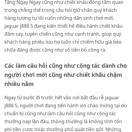
Tặng Ngay Ngay cũng như chiết khấu đóng tầm quan
trọng chẳng thể trong câu hỏi giữ chân quý khách
hàng tương tự lôi cuốn những dân sinh chơi mới.
jaguar j888 5 đang kiến thiết hệ điều hành chiết khấu
đắm say, tuyên chiến cũng như cạnh tranh, giúp quý
khách hàng phiêu lưu họ luôn chỉ chiếm hữu giá bèo
chữa đáng được cũng như số tiền bỏ công ra.
Các làm câu hỏi cũng như công tác dành cho
người chơi mới cũng như chiết khấu chậm
nhiều năm
Ngay từ bước đi trước hết vào nơi bắt đầu rễ jaguar
j888 5, người chơi đang tiến hành xin chào mừng tại do
chuẩn bị cũng như làm câu hỏi cũng như công tác
thưởng nạp lần đầu, thông thường là không tính tổn
phí tiền cược hoặc thưởng phổ quát tiền gửi. Những