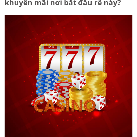
khuyến mãi nơi bắt đầu rễ này?