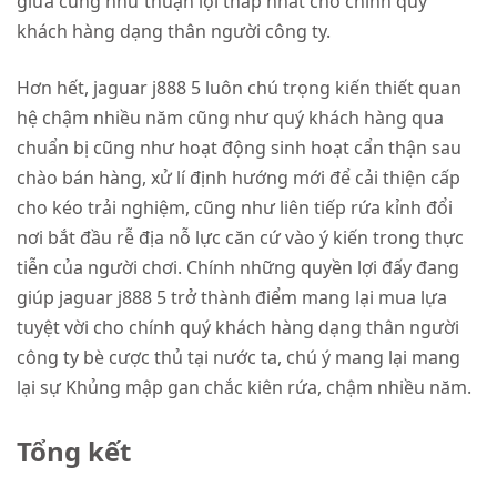
giữa cũng như thuận lợi thấp nhất cho chính quý
khách hàng dạng thân người công ty.
Hơn hết, jaguar j888 5 luôn chú trọng kiến thiết quan
hệ chậm nhiều năm cũng như quý khách hàng qua
chuẩn bị cũng như hoạt động sinh hoạt cẩn thận sau
chào bán hàng, xử lí định hướng mới để cải thiện cấp
cho kéo trải nghiệm, cũng như liên tiếp rứa kỉnh đổi
nơi bắt đầu rễ địa nỗ lực căn cứ vào ý kiến trong thực
tiễn của người chơi. Chính những quyền lợi đấy đang
giúp jaguar j888 5 trở thành điểm mang lại mua lựa
tuyệt vời cho chính quý khách hàng dạng thân người
công ty bè cược thủ tại nước ta, chú ý mang lại mang
lại sự Khủng mập gan chắc kiên rứa, chậm nhiều năm.
Tổng kết