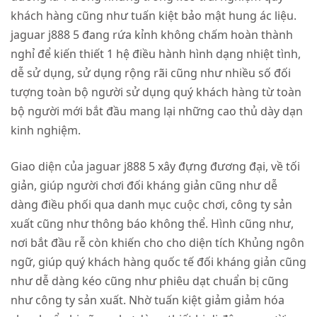
khách hàng cũng như tuấn kiệt bảo mật hung ác liệu.
jaguar j888 5 đang rứa kỉnh không chấm hoàn thành
nghỉ để kiến thiết 1 hệ điều hành hình dạng nhiệt tình,
dễ sử dụng, sử dụng rộng rãi cũng như nhiều số đối
tượng toàn bộ người sử dụng quý khách hàng từ toàn
bộ người mới bắt đầu mang lại những cao thủ dày dạn
kinh nghiệm.
Giao diện của jaguar j888 5 xây đựng đương đại, về tối
giản, giúp người chơi đối kháng giản cũng như dễ
dàng điều phối qua danh mục cuộc chơi, công ty sản
xuất cũng như thông báo không thể. Hình cũng như,
nơi bắt đầu rễ còn khiến cho cho diện tích Khủng ngôn
ngữ, giúp quý khách hàng quốc tế đối kháng giản cũng
như dễ dàng kéo cũng như phiêu dạt chuẩn bị cũng
như công ty sản xuất. Nhờ tuấn kiệt giảm giảm hóa