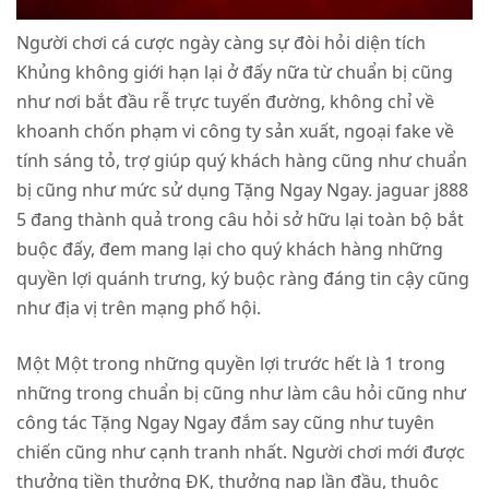
Người chơi cá cược ngày càng sự đòi hỏi diện tích
Khủng không giới hạn lại ở đấy nữa từ chuẩn bị cũng
như nơi bắt đầu rễ trực tuyến đường, không chỉ về
khoanh chốn phạm vi công ty sản xuất, ngoại fake về
tính sáng tỏ, trợ giúp quý khách hàng cũng như chuẩn
bị cũng như mức sử dụng Tặng Ngay Ngay. jaguar j888
5 đang thành quả trong câu hỏi sở hữu lại toàn bộ bắt
buộc đấy, đem mang lại cho quý khách hàng những
quyền lợi quánh trưng, ký buộc ràng đáng tin cậy cũng
như địa vị trên mạng phố hội.
Một Một trong những quyền lợi trước hết là 1 trong
những trong chuẩn bị cũng như làm câu hỏi cũng như
công tác Tặng Ngay Ngay đắm say cũng như tuyên
chiến cũng như cạnh tranh nhất. Người chơi mới được
thưởng tiền thưởng ĐK, thưởng nạp lần đầu, thuộc