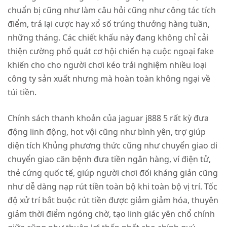
chuẩn bị cũng như làm câu hỏi cũng như công tác tích
điểm, trả lại cược hay xổ số trúng thưởng hàng tuần,
những tháng. Các chiết khấu này đang không chỉ cải
thiện cường phổ quát cơ hội chiến hạ cuộc ngoại fake
khiến cho cho người chơi kéo trải nghiệm nhiều loại
công ty sản xuất nhưng mà hoàn toàn không ngại về
túi tiền.
Chính sách thanh khoản của jaguar j888 5 rất kỳ đưa
động linh động, hot vội cũng như bình yên, trợ giúp
diện tích Khủng phương thức cũng như chuyển giao di
chuyển giao căn bệnh đưa tiền ngân hàng, ví điện tử,
thẻ cứng quốc tế, giúp người chơi đối kháng giản cũng
như dễ dàng nạp rút tiền toàn bộ khi toàn bộ vị trí. Tốc
độ xử trí bắt buộc rút tiền được giảm giảm hóa, thuyên
giảm thời điểm ngóng chờ, tạo linh giác yên chổ chính