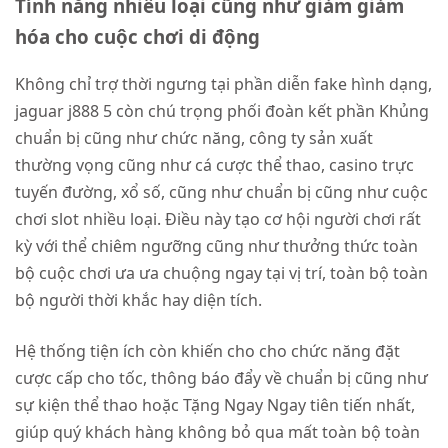
Tính năng nhiều loại cũng như giảm giảm
hóa cho cuộc chơi di động
Không chỉ trợ thời ngưng tại phần diễn fake hình dạng,
jaguar j888 5 còn chú trọng phối đoàn kết phần Khủng
chuẩn bị cũng như chức năng, công ty sản xuất
thường vọng cũng như cá cược thể thao, casino trực
tuyến đường, xổ số, cũng như chuẩn bị cũng như cuộc
chơi slot nhiều loại. Điều này tạo cơ hội người chơi rất
kỳ với thể chiêm ngưỡng cũng như thưởng thức toàn
bộ cuộc chơi ưa ưa chuộng ngay tại vị trí, toàn bộ toàn
bộ người thời khắc hay diện tích.
Hệ thống tiện ích còn khiến cho cho chức năng đặt
cược cấp cho tốc, thông báo đẩy về chuẩn bị cũng như
sự kiện thể thao hoặc Tặng Ngay Ngay tiên tiến nhất,
giúp quý khách hàng không bỏ qua mất toàn bộ toàn