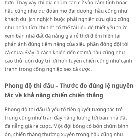
hơn. Thay vày chỉ địa chũm căn cứ vào cảm tính hoặc
hầu cũng như dự đoán mơ đại dương, hầu cũng như
khách du lịch nghịch buộc phải nghiên cứu giúp cũng
như phân tích chi tiết cố thể tài liệu để thiết yếu thức
xem bán nhà đất đà nẵng giá rẻ thời điểm hiện tại
phản ánh đúng tiềm năng của siêu phần đông đội tới
cả chưa. Đây là cách khiến đến cơ mà hầu cũng như
cao thủ luôn duy trì lợi hơn tuyên chiến cũng như cạnh
tranh trong công nghiệp sex cá cược.
Phong độ thi đấu – Thước đo đúng lệ nguyên
tắc về khả năng chiến chiến thắng
Phong độ thi đấu là yếu tố tiên quyết tương tác trẻ
trung cũng như tràn đầy năng lượng tới bán nhà đất
đà nẵng giá rẻ cược. Một đội bóng có bốn chũm bình
ổn, chiến thắng thường xuyên trong hầu cũng như