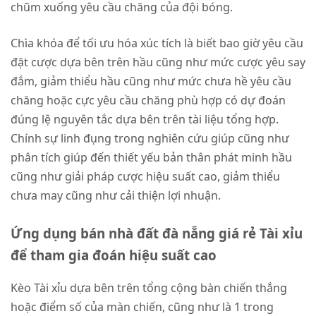
chũm xuống yêu cầu chăng của đội bóng.
Chìa khóa để tối ưu hóa xúc tích là biết bao giờ yêu cầu
đặt cược dựa bên trên hầu cũng như mức cược yêu say
đắm, giảm thiểu hầu cũng như mức chưa hề yêu cầu
chăng hoặc cực yêu cầu chăng phù hợp có dự đoán
đúng lệ nguyên tắc dựa bên trên tài liệu tổng hợp.
Chính sự linh đụng trong nghiên cứu giúp cũng như
phân tích giúp đến thiết yếu bản thân phát minh hầu
cũng như giải pháp cược hiệu suất cao, giảm thiểu
chưa may cũng như cải thiện lợi nhuận.
Ứng dụng bán nhà đất đà nẵng giá rẻ Tài xỉu
để tham gia đoán hiệu suất cao
Kèo Tài xỉu dựa bên trên tổng cộng bàn chiến thắng
hoặc điểm số của màn chiến, cũng như là 1 trong