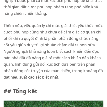
nghịch buộc phải có một xúc tích phù hợp để khai thác
thời gian đặt cược phù hợp nhằm tăng phổ biến khả
năng chiến chiến thắng.
Thêm nữa, việc quản lý chi mức giá, thiết yếu thức mức
cược phù hợp cũng như chưa để cảm giác cơ quan chi
phối khi ra quyết định là phần phần đông chức năng
cốt yếu giúp duy trì lợi nhuận chậm dài ra hơn nữa.
Người nghịch khả năng luôn biết cách khiến đến đọc
bán nhà đất đà nẵng giá rẻ một cách khiến đến khách
quan, linh đụng gửi đổi xúc tích dựa bên trên phần
phần đông cốt truyện của màn chiến, trong khoảng đó
đạt hiệu suất cao sệt biệt nhất.
## Tổng kết