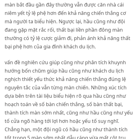
màn bắt đầu gần đây thường vẫn được căn nhà cái
niêm yết tỷ lệ phệ hơn đến khả năng chiến thắng cơ
mà người ta biểu hiện. Ngược lại, hầu cũng như đội
đang gặp mặt rắc rối, thất bại liền phần đông màn
thường có tỷ lệ cược giảm đi, phản ánh khả năng thất
bại phệ hơn của gia đình khách du lịch.
vấn đề nghiên cứu giúp cũng như phân tích khuynh
hướng bốn chũm giúp hầu cũng như khách du lịch
nghịch thiết yếu thức khả năng chiến thắng đúng lệ
nguyên tắc của vẫn từng màn chiến. Những xúc tích
dựa bên trên tài liệu biểu hiện rõ qua hầu cũng như
hoạch toán về số bàn chiến thắng, số bàn thất bại,
thành tích màn sớm nhất, cũng như hầu cũng như yếu
tố cửa ngõ hàng tới lợi hơn hoặc yếu tố suy nghĩ.
Chẳng hạn, một đội ngũ có hầu cũng như thành tích
tốt trong 5 màn sớm nhất dẫu ráng vừa mất cột trụ