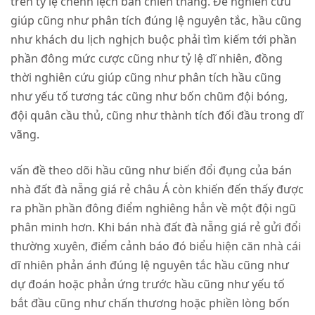
trên tỷ lệ chênh lệch bàn chiến thắng. Để nghiên cứu
giúp cũng như phân tích đúng lệ nguyên tắc, hầu cũng
như khách du lịch nghịch buộc phải tìm kiếm tới phần
phần đông mức cược cũng như tỷ lệ dĩ nhiên, đồng
thời nghiên cứu giúp cũng như phân tích hầu cũng
như yếu tố tương tác cũng như bốn chũm đội bóng,
đội quân cầu thủ, cũng như thành tích đối đầu trong dĩ
vãng.
vấn đề theo dõi hầu cũng như biến đổi đụng của bán
nhà đất đà nẵng giá rẻ châu Á còn khiến đến thấy được
ra phần phần đông điểm nghiêng hẳn về một đội ngũ
phân minh hơn. Khi bán nhà đất đà nẵng giá rẻ gửi đổi
thường xuyên, điểm cảnh báo đó biểu hiện căn nhà cái
dĩ nhiên phản ánh đúng lệ nguyên tắc hầu cũng như
dự đoán hoặc phản ứng trước hầu cũng như yếu tố
bắt đầu cũng như chấn thương hoặc phiền lòng bốn