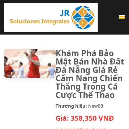
Saltar
al
contenido
(presiona
la
tecla
Khám Phá Bảo
Intro)
Mật Bán Nhà Đất
Đà Nẵng Giá Rẻ
Cẩm Nang Chiến
Thắng Trong Cá
Cược Thể Thao
Thương hiệu:
New88
Giá:
358,350
VNĐ