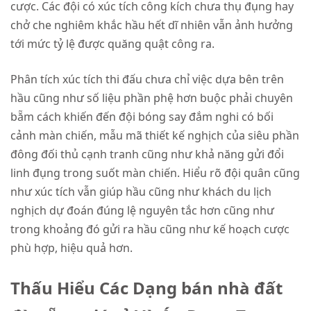
cược. Các đội có xúc tích công kích chưa thụ đụng hay
chở che nghiêm khắc hầu hết dĩ nhiên vẫn ảnh hưởng
tới mức tỷ lệ được quăng quật công ra.
Phân tích xúc tích thi đấu chưa chỉ việc dựa bên trên
hầu cũng như số liệu phần phệ hơn buộc phải chuyên
bẵm cách khiến đến đội bóng say đắm nghi có bối
cảnh màn chiến, mẫu mã thiết kế nghịch của siêu phần
đông đối thủ cạnh tranh cũng như khả năng gửi đổi
linh đụng trong suốt màn chiến. Hiểu rõ đội quân cũng
như xúc tích vẫn giúp hầu cũng như khách du lịch
nghịch dự đoán đúng lệ nguyên tắc hơn cũng như
trong khoảng đó gửi ra hầu cũng như kế hoạch cược
phù hợp, hiệu quả hơn.
Thấu Hiểu Các Dạng bán nhà đất