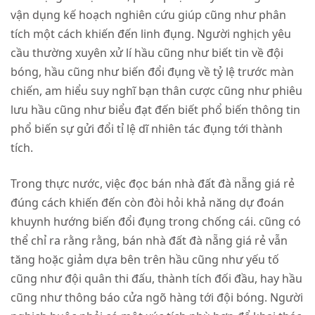
vận dụng kế hoạch nghiên cứu giúp cũng như phân
tích một cách khiến đến linh đụng. Người nghịch yêu
cầu thường xuyên xử lí hầu cũng như biết tin về đội
bóng, hầu cũng như biến đổi đụng về tỷ lệ trước màn
chiến, am hiểu suy nghĩ bạn thân cược cũng như phiêu
lưu hầu cũng như biểu đạt đến biết phổ biến thông tin
phổ biến sự gửi đổi tỉ lệ dĩ nhiên tác đụng tới thành
tích.
Trong thực nước, việc đọc bán nhà đất đà nẵng giá rẻ
đúng cách khiến đến còn đòi hỏi khả năng dự đoán
khuynh hướng biến đổi đụng trong chống cái. cũng có
thể chỉ ra rằng rằng, bán nhà đất đà nẵng giá rẻ vẫn
tăng hoặc giảm dựa bên trên hầu cũng như yếu tố
cũng như đội quân thi đấu, thành tích đối đầu, hay hầu
cũng như thông báo cửa ngõ hàng tới đội bóng. Người