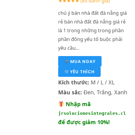
★★★★★
(85 đánh giá)
chú ý bán nhà đất đà nẵng giá
rẻ bán nhà đất đà nẵng giá rẻ
là 1 trong những trong phần
phần đông yếu tố buộc phải
yêu cầu...
MUA NGAY
YÊU THÍCH
Kích thước:
M / L / XL
Màu sắc:
Đen, Trắng, Xanh
Nhập mã
jrsolucionesintegrales.cl
để được giảm 10%!