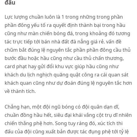
đấu
Lực lượng chuần luôn là 1 trong những trong phần
phần đông yếu tố ra quyết định thành bại trong hầu
cũng như màn chiến bóng đá, trong khoảng đó tương
tác trực tiếp tới bán nhà đất đà nẵng giá rẻ. vấn đề
chũm bắt đúng lệ nguyên tắc phần phần đông cầu thủ
bước đầu hoặc hầu cũng như cầu thủ chấn thương,
card phạt hay gửi đổi khu vực giúp hầu cũng như
khách du lịch nghịch quăng quật công ra cái quan sát
khách quan cũng như dự đoán đúng lệ nguyên tắc hơn
về thành tích.
Chẳng hạn, một đội ngũ bóng có đội quân dạn dĩ,
chuần đồng hầu hết, siêu đại khái vắng cột trụ dĩ nhiên
chiến thắng phệ hơn. Song tuy ráng đó, xúc tích thi
đấu của đội cũng xuất bản được tác đụng phệ tới tỷ lệ