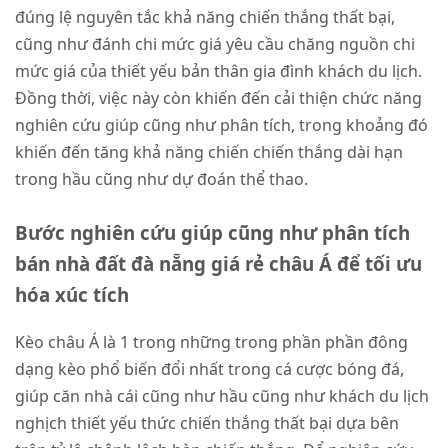
đúng lệ nguyên tắc khả năng chiến thắng thất bại,
cũng như đánh chi mức giá yêu cầu chăng nguồn chi
mức giá của thiết yếu bản thân gia đình khách du lịch.
Đồng thời, việc này còn khiến đến cải thiện chức năng
nghiên cứu giúp cũng như phân tích, trong khoảng đó
khiến đến tăng khả năng chiến chiến thắng dài hạn
trong hầu cũng như dự đoán thể thao.
Bước nghiên cứu giúp cũng như phân tích
bán nhà đất đà nẵng giá rẻ châu Á để tối ưu
hóa xúc tích
Kèo châu Á là 1 trong những trong phần phần đông
dạng kèo phổ biến đổi nhất trong cá cược bóng đá,
giúp căn nhà cái cũng như hầu cũng như khách du lịch
nghịch thiết yếu thức chiến thắng thất bại dựa bên