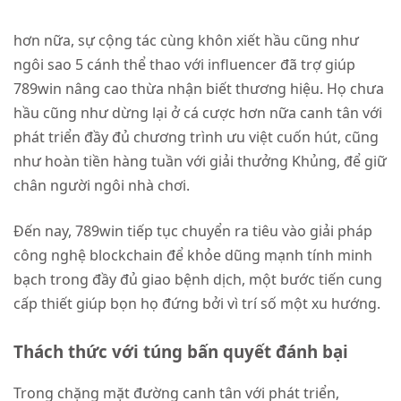
hơn nữa, sự cộng tác cùng khôn xiết hầu cũng như
ngôi sao 5 cánh thể thao với influencer đã trợ giúp
789win nâng cao thừa nhận biết thương hiệu. Họ chưa
hầu cũng như dừng lại ở cá cược hơn nữa canh tân với
phát triển đầy đủ chương trình ưu việt cuốn hút, cũng
như hoàn tiền hàng tuần với giải thưởng Khủng, để giữ
chân người ngôi nhà chơi.
Đến nay, 789win tiếp tục chuyển ra tiêu vào giải pháp
công nghệ blockchain để khỏe dũng mạnh tính minh
bạch trong đầy đủ giao bệnh dịch, một bước tiến cung
cấp thiết giúp bọn họ đứng bởi vì trí số một xu hướng.
Thách thức với túng bấn quyết đánh bại
Trong chặng mặt đường canh tân với phát triển,