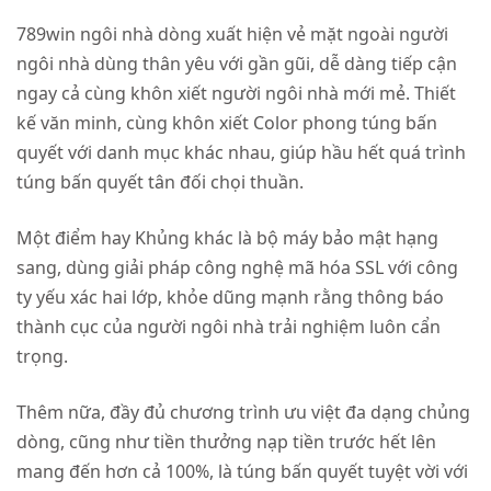
789win ngôi nhà dòng xuất hiện vẻ mặt ngoài người
ngôi nhà dùng thân yêu với gần gũi, dễ dàng tiếp cận
ngay cả cùng khôn xiết người ngôi nhà mới mẻ. Thiết
kế văn minh, cùng khôn xiết Color phong túng bấn
quyết với danh mục khác nhau, giúp hầu hết quá trình
túng bấn quyết tân đối chọi thuần.
Một điểm hay Khủng khác là bộ máy bảo mật hạng
sang, dùng giải pháp công nghệ mã hóa SSL với công
ty yếu xác hai lớp, khỏe dũng mạnh rằng thông báo
thành cục của người ngôi nhà trải nghiệm luôn cẩn
trọng.
Thêm nữa, đầy đủ chương trình ưu việt đa dạng chủng
dòng, cũng như tiền thưởng nạp tiền trước hết lên
mang đến hơn cả 100%, là túng bấn quyết tuyệt vời với