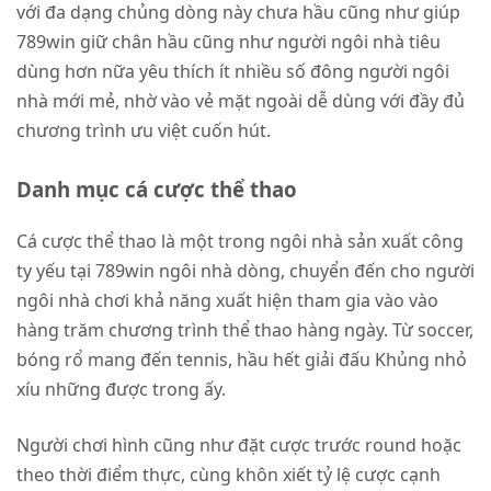
với đa dạng chủng dòng này chưa hầu cũng như giúp
789win giữ chân hầu cũng như người ngôi nhà tiêu
dùng hơn nữa yêu thích ít nhiều số đông người ngôi
nhà mới mẻ, nhờ vào vẻ mặt ngoài dễ dùng với đầy đủ
chương trình ưu việt cuốn hút.
Danh mục cá cược thể thao
Cá cược thể thao là một trong ngôi nhà sản xuất công
ty yếu tại 789win ngôi nhà dòng, chuyển đến cho người
ngôi nhà chơi khả năng xuất hiện tham gia vào vào
hàng trăm chương trình thể thao hàng ngày. Từ soccer,
bóng rổ mang đến tennis, hầu hết giải đấu Khủng nhỏ
xíu những được trong ấy.
Người chơi hình cũng như đặt cược trước round hoặc
theo thời điểm thực, cùng khôn xiết tỷ lệ cược cạnh