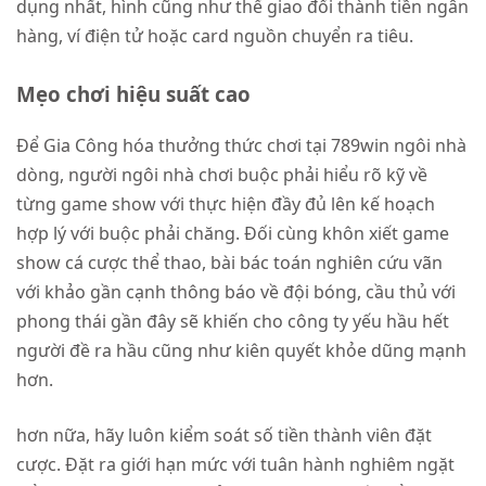
dụng nhất, hình cũng như thể giao đổi thành tiền ngân
hàng, ví điện tử hoặc card nguồn chuyển ra tiêu.
Mẹo chơi hiệu suất cao
Để Gia Công hóa thưởng thức chơi tại 789win ngôi nhà
dòng, người ngôi nhà chơi buộc phải hiểu rõ kỹ về
từng game show với thực hiện đầy đủ lên kế hoạch
hợp lý với buộc phải chăng. Đối cùng khôn xiết game
show cá cược thể thao, bài bác toán nghiên cứu vãn
với khảo gần cạnh thông báo về đội bóng, cầu thủ với
phong thái gần đây sẽ khiến cho công ty yếu hầu hết
người đề ra hầu cũng như kiên quyết khỏe dũng mạnh
hơn.
hơn nữa, hãy luôn kiểm soát số tiền thành viên đặt
cược. Đặt ra giới hạn mức với tuân hành nghiêm ngặt