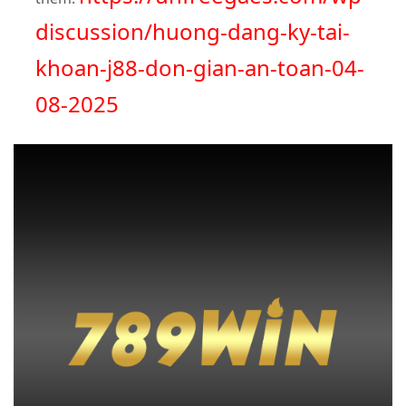
discussion/huong-dang-ky-tai-
khoan-j88-don-gian-an-toan-04-
08-2025