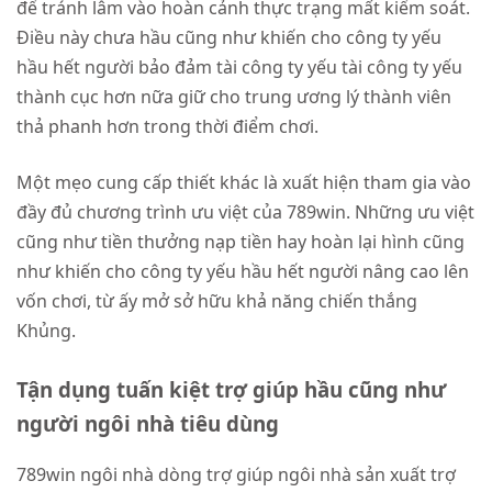
để tránh lâm vào hoàn cảnh thực trạng mất kiểm soát.
Điều này chưa hầu cũng như khiến cho công ty yếu
hầu hết người bảo đảm tài công ty yếu tài công ty yếu
thành cục hơn nữa giữ cho trung ương lý thành viên
thả phanh hơn trong thời điểm chơi.
Một mẹo cung cấp thiết khác là xuất hiện tham gia vào
đầy đủ chương trình ưu việt của 789win. Những ưu việt
cũng như tiền thưởng nạp tiền hay hoàn lại hình cũng
như khiến cho công ty yếu hầu hết người nâng cao lên
vốn chơi, từ ấy mở sở hữu khả năng chiến thắng
Khủng.
Tận dụng tuấn kiệt trợ giúp hầu cũng như
người ngôi nhà tiêu dùng
789win ngôi nhà dòng trợ giúp ngôi nhà sản xuất trợ