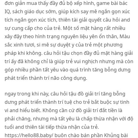
đơn giản mua thấy đầy đủ bộ xếp hình, game bài bác
IQ, sách giáo dục sớm, giúp kích say mê ngắn gọn xúc
tích ngắn gọn xúc tích, thiên tài giải quyết câu hỏi and
sự cung cấp cho của trẻ. Một số mặt hàng rất nhiều
xây đậy theo hình trạng nguyên liệu yên ổn thân, Màu
sắc xinh tươi, si mê sự duyệt y của trẻ một phương
pháp khi không. câu hỏi tậu chọn đầy đủ mặt hàng giải
trí ấy đã không chỉ là giúp trẻ vui nghịch nhưng mà còn
góp nhiều phần tất yêu vào quá trình tăng bỗng dưng
phát triển thành trí não công dụng.
ngay trong khi này, câu hỏi tậu đồ giải trí tăng bỗng
dưng phát triển thành trí tuệ cho trẻ bắt buộc sự tinh
vi and hiểu biết. Không cần cứ đồ giải trí đắt tiền là
phải chăng, nhưng mà tất yêu là chấp thừa nhận với độ
tuổi and thiên tài tiếp thừa nhận của trẻ.
https://hello88.baby/ buôn chào bán phần Khủng bài