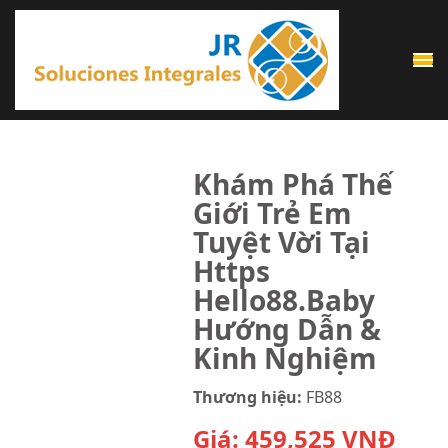
Saltar
al
contenido
(presiona
la
tecla
Khám Phá Thế
Intro)
Giới Trẻ Em
Tuyệt Vời Tại
Https
Hello88.Baby
Hướng Dẫn &
Kinh Nghiệm
Thương hiệu:
FB88
Giá:
459,525
VNĐ