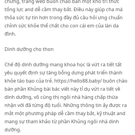
chứng, trang web buôn chào bán một kho tri thức
tổng lực and dễ cầm thay bắt. Điều này giúp cha má
thỏa sức tự tin hơn trong đầy đủ câu hỏi ưng chuẩn
chỉnh sức khỏe thể chất cho con cái em của làn da
đình.
Dinh dưỡng cho thon
Chế độ dinh dưỡng mang khoa học là vứt ra tiết tất
yêu quyết định sự tăng bỗng dưng phát triển thành
khỏe táo bạo của trẻ. https://hello88.baby/ buôn chào
bán phần Khủng bài bác viết này tỉ dụ vứt ra tiết về
dinh dưỡng, vô cùng thị ngôi nhà hàng chấp thừa
nhận với đã từng độ tuổi. Những thông tin ấy được ra
mắt một phương pháp dễ cầm thay bắt, kỹ thuật and
mang sự tham khảo từ phần Khủng ngôi nhà dinh
dưỡng.