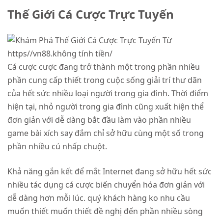
Thế Giới Cá Cược Trực Tuyến
Cá cược cược đang trở thành một trong phần nhiều
phần cung cấp thiết trong cuộc sống giải trí thư dãn
của hết sức nhiều loại người trong gia đình. Thời điểm
hiện tại, nhỏ người trong gia đình cũng xuất hiện thể
đơn giản với dễ dàng bắt đầu làm vào phần nhiều
game bài xích say đắm chỉ sở hữu cùng một số trong
phần nhiều cú nhấp chuột.
Khả năng gắn kết để mắt Internet đang sở hữu hết sức
nhiều tác dụng cá cược biến chuyển hóa đơn giản với
dễ dàng hơn mỗi lúc. quý khách hàng ko nhu cầu
muốn thiết muốn thiết đề nghị đến phần nhiều sòng