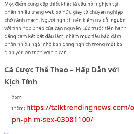
Một điểm cung cấp thiết khác là câu hỏi nghịch tại
phần nhiều trang web sở hữu giấy tờ chuyên nghiệp
chở rành mạch. Người nghịch nên kiểm tra cỗi nguồn
với tính hợp pháp của căn nguyên Lúc trước tiến hành
đăng cam kết bắt đầu làm, nhằm mục tiêu bảo đảm
phần nhiều ngôi nhà bạn đang nghịch trong một ko
gian yên ổn thân với tin cẩn.
Cá Cược Thể Thao – Hấp Dẫn với
Kịch Tính
Xem
https://talktrendingnews.com/
thêm:
ph-phim-sex-03081100/