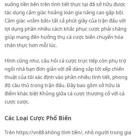
xuống tiền bên trên tình tiết thực tại đã sở hữu được
tác dụng cảm giác hoảng loàn gia nâng cao gấp bội.
Cảm giác «nắm bắt» tất cả phút giây của trận đấu với
lợi dụng phần nhiều cách khắc phục cược phải chăng
giúp mang đến hưởng thụ cá cược biến chuyển hóa
chân thực hơn mỗi lúc.
Hình cũng như, câu hỏi cá cược trực tiếp còn phụ trợ
ngôi nhà bạn đơn giản với dễ dàng sắp tới xếp chiến
thuật của tôi xác định vào phần nhiều tình tiết, phong
độ cầu thủ trong trận đấu. Đây bao gồm sở hữu là
điểm khác biệt Khủng giữa cá cược thượng cổ với cá
cược cược.
Các Loại Cược Phổ Biến
Trên https://vn88.không tính tiền/, nhỏ người trong gia