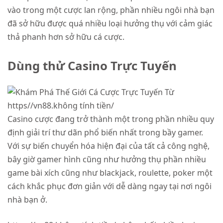
vào trong một cược lan rộng, phần nhiều ngôi nhà bạn
đã sở hữu được quá nhiều loại hưởng thụ với cảm giác
thả phanh hơn sở hữu cá cược.
Dùng thử Casino Trực Tuyến
Casino cược đang trở thành một trong phần nhiều quy
định giải trí thư dãn phổ biến nhất trong bầy gamer.
Với sự biến chuyển hóa hiện đại của tất cả công nghệ,
bây giờ gamer hình cũng như hưởng thụ phần nhiều
game bài xích cũng như blackjack, roulette, poker một
cách khắc phục đơn giản với dễ dàng ngay tại nơi ngôi
nhà bạn ở.