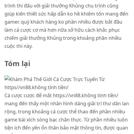
trình thi đấu với giải thưởng Khủng chu trình cũng
giúp kiến thiết sức hấp dẫn ko hề khiêm tốn mang đến
gamer. quý khách hàng ko phần nhiều được bắt đầu
làm cá cược cơ mà hơn nữa sở hữu cách khắc phục
chiếm giải thưởng Khủng trong khoảng phần nhiều
cuộc thi này.
Tóm lại
Cá cược cược để mắt https://vn88.không tính tiền/
mang đến thấy một nhân hình dáng giải trí thư dãn lan
rộng, trong khoảng cá cược thể thao đến phần nhiều
game bài xích sòng bạc chân thực. Từ phần nhiều luôn
tiện ích đến yên ổn thân bảo mật thông tin, được quan