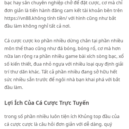
bạc hay sân chuyên nghiệp chở để đặt cược, cơ mà chỉ
đơn giản là tiến hành đăng cam kết tài khoản bên trên
https://vn88.không tính tiền/ với hình cũng như bắt
đầu làm không nghỉ tất cả nơi.
Cá cược cược ko phần nhiều dừng chân tại phần nhiều
môn thể thao cũng như đá bóng, bóng rổ, cơ mà hơn
nữa lan rộng ra phần nhiều game bài xích sòng bạc, xổ
số kiến thiết, đua nhỏ ngựa với nhiều loại quy định giải
trí thư dãn khác. Tất cả phần nhiều đang sở hữu hết
sức nhiều sẵn trước để ngôi nhà bạn khai phá với bắt
đầu làm.
Lợi Ích Của Cá Cược Trực Tuyến
trong số phần nhiều luôn tiện ích Khủng top đầu của
cá cược cược là câu hỏi đơn giản với dễ dàng. quý