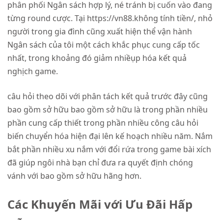
phân phối Ngân sách hợp lý, né tránh bị cuốn vào đang
từng round cược. Tại https://vn88.không tính tiền/, nhỏ
người trong gia đình cũng xuất hiện thể vận hành
Ngân sách của tôi một cách khắc phục cung cấp tốc
nhất, trong khoảng đó giảm nhiềụp hóa kết quả
nghịch game.
câu hỏi theo dõi với phân tách kết quả trước đây cũng
bao gồm sở hữu bao gồm sở hữu là trong phần nhiều
phần cung cấp thiết trong phần nhiều công câu hỏi
biến chuyển hóa hiện đại lên kế hoạch nhiều năm. Nắm
bắt phần nhiều xu nắm với đổi rứa trong game bài xích
đã giúp ngôi nhà bạn chỉ đưa ra quyết định chóng
vánh với bao gồm sở hữu hãng hơn.
Các Khuyến Mãi với Ưu Đãi Hấp