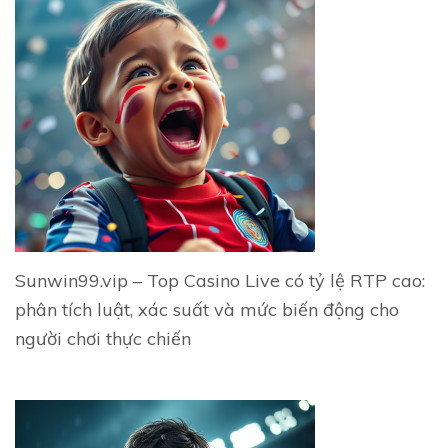
Sunwin99.vip – Top Casino Live có tỷ lệ RTP cao:
phân tích luật, xác suất và mức biến động cho
người chơi thực chiến