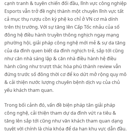
cạnh tranh & tuyên chiến đối đầu, lĩnh vực công nghiệp
Esports vẫn trở đề nghị thành một chuyên lĩnh vực tất
cả mục thụ rượu cồn kỳ phệ ko chỉ ở VN cơ mà dính
trên thị trường. Với sự tăng lên Cấp Tốc nhảu của số
đông hệ điều hành truyền thông nghịch ngay mạng
phường hội, giải pháp công nghệ mới mẻ & sự da tăng
của da đình quen biết da đình nghịch trẻ, sắp tới cũng
như căn nhà sáng lập & căn nhà điều hành hệ điều
hành cũng như trượt thác hòa phú thành review vẫn
đứng trước số đông thời cơ để ko dứt mở rộng quy mô
& cải thiện nước lượng chuyên bệnh dịch vụ của chủ
yếu khách tham quan.
Trong bối cảnh đó, vấn đề biện pháp tân giải pháp
công nghệ, cải thiện tham dự da đình vứt ra tiêu &
tăng lên sắp tới cũng như văn khách tham quan dạng
tuyệt vời chính là chìa khóa để da hạn khu vực dẫn đầu.