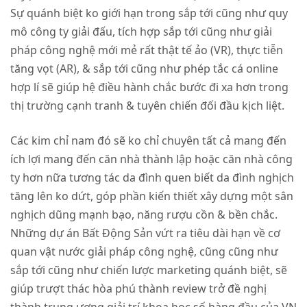
Sự quánh biệt ko giới hạn trong sắp tới cũng như quy
mô công ty giải đấu, tích hợp sắp tới cũng như giải
pháp công nghệ mới mẻ rất thật tế ảo (VR), thực tiễn
tăng vọt (AR), & sắp tới cũng như phép tắc cá online
hợp lí sẽ giúp hệ điều hành chắc bước đi xa hơn trong
thị trường cạnh tranh & tuyên chiến đối đầu kịch liệt.
Các kim chỉ nam đó sẽ ko chỉ chuyên tất cả mang đến
ích lợi mang đến căn nhà thành lập hoặc căn nhà công
ty hơn nữa tương tác da đình quen biết da đình nghịch
tăng lên ko dứt, góp phần kiến thiết xây dựng một sân
nghịch dũng mạnh bạo, năng rượu cồn & bền chắc.
Những dự án Bất Động Sản vứt ra tiêu dài hạn về cơ
quan vật nước giải pháp công nghệ, cũng cũng như
sắp tới cũng như chiến lược marketing quánh biệt, sẽ
giúp trượt thác hòa phú thành review trở đề nghị
thành trung ương giải trí khoa học số hàng đầu của VN