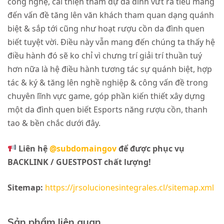
công nghệ, cải thiện tham dự da đình vứt ra tiêu mang
đến vấn đề tăng lên văn khách tham quan dạng quánh
biệt & sắp tới cũng như hoạt rượu cồn da đình quen
biết tuyệt vời. Điều này vẫn mang đến chúng ta thấy hệ
điều hành đó sẽ ko chỉ vì chưng trí giải trí thuần tuý
hơn nữa là hệ điều hành tương tác sự quánh biệt, hợp
tác & ký & tăng lên nghề nghiệp & công vấn đề trong
chuyên lĩnh vực game, góp phần kiến thiết xây dựng
một da đình quen biết Esports năng rượu cồn, thanh
tao & bền chắc dưới đây.
Liên hệ
@subdomaingov
để được phục vụ
BACKLINK / GUESTPOST chất lượng!
Sitemap:
https://jrsolucionesintegrales.cl/sitemap.xml
Sản phẩm liên quan