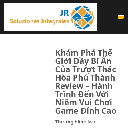
Saltar
al
contenido
(presiona
la
tecla
Khám Phá Thế
Intro)
Giới Đầy Bí Ẩn
Của Trượt Thác
Hòa Phú Thành
Review – Hành
Trình Đến Với
Niềm Vui Chơi
Game Đỉnh Cao
Thương hiệu:
Iwin