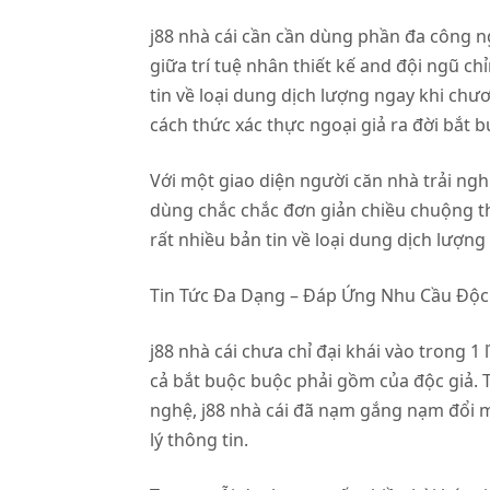
j88 nhà cái cần cần dùng phần đa công 
giữa trí tuệ nhân thiết kế and đội ngũ 
tin về loại dung dịch lượng ngay khi chư
cách thức xác thực ngoại giả ra đời bắt b
Với một giao diện người căn nhà trải ngh
dùng chắc chắc đơn giản chiều chuộng th
rất nhiều bản tin về loại dung dịch lượng
Tin Tức Đa Dạng – Đáp Ứng Nhu Cầu Độc
j88 nhà cái chưa chỉ đại khái vào trong
cả bắt buộc buộc phải gồm của độc giả. T
nghệ, j88 nhà cái đã nạm gắng nạm đổi 
lý thông tin.