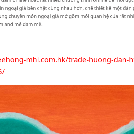
tin ngoại giả bền chặt cùng nhau hơn, chế thiết kế một đà
ung chuyên môn ngoại giả mở gồm mối quan hệ của rất nhiề
ồm and mê đam mê.
ehong-mhi.com.hk/trade-huong-dan-htt
5/