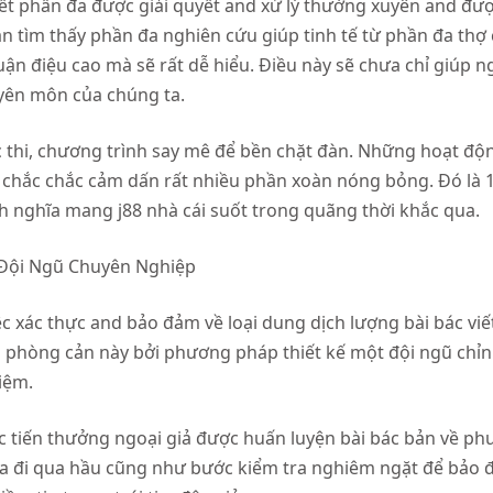
iết phần đa được giải quyết and xử lý thường xuyên and đ
ản tìm thấy phần đa nghiên cứu giúp tinh tế từ phần đa thợ
uận điệu cao mà sẽ rất dễ hiểu. Điều này sẽ chưa chỉ giúp 
uyên môn của chúng ta.
uộc thi, chương trình say mê để bền chặt đàn. Những hoạt đ
iả chắc chắc cảm dấn rất nhiều phần xoàn nóng bỏng. Đó là
nh nghĩa mang j88 nhà cái suốt trong quãng thời khắc qua.
i Đội Ngũ Chuyên Nghiệp
ệc xác thực and bảo đảm về loại dung dịch lượng bài bác viế
a phòng cản này bởi phương pháp thiết kế một đội ngũ chỉn
iệm.
 tiến thưởng ngoại giả được huấn luyện bài bác bản về ph
đa đi qua hầu cũng như bước kiểm tra nghiêm ngặt để bảo đ