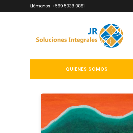
Saltar
Llámanos
+569 5938 0881
al
contenido
(presiona
la
tecla
Intro)
QUIENES SOMOS