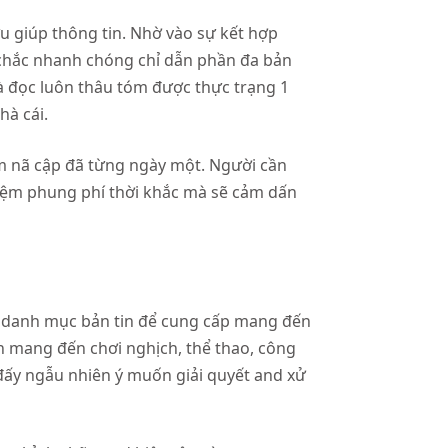
ứu giúp thông tin. Nhờ vào sự kết hợp
c chắc nhanh chóng chỉ dẫn phần đa bản
hà đọc luôn thâu tóm được thực trạng 1
hà cái.
ầm nã cập đã từng ngày một. Người cần
kiệm phung phí thời khắc mà sẽ cảm dấn
ều danh mục bản tin để cung cấp mang đến
ến mang đến chơi nghịch, thể thao, công
ấy ngẫu nhiên ý muốn giải quyết and xử