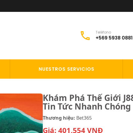
Teléfono
+569 5938 0881
NUESTROS SERVICIOS
Khám Phá Thế Giới J8
Tin Tức Nhanh Chóng
Thương hiệu:
Bet365
Giá:
401,554
VNĐ