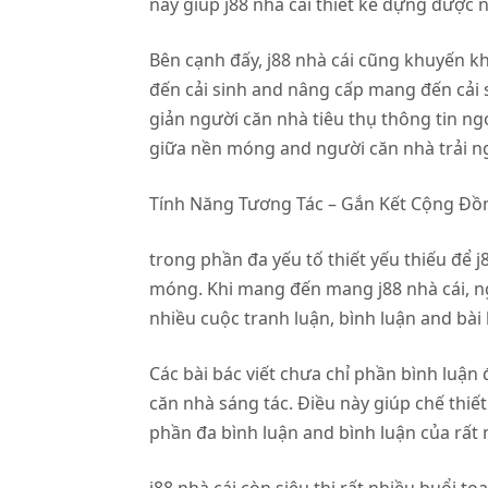
này giúp j88 nhà cái thiết kế dựng được ni
Bên cạnh đấy, j88 nhà cái cũng khuyến k
đến cải sinh and nâng cấp mang đến cải s
giản người căn nhà tiêu thụ thông tin ngo
giữa nền móng and người căn nhà trải n
Tính Năng Tương Tác – Gắn Kết Cộng Đồ
trong phần đa yếu tố thiết yếu thiếu để 
móng. Khi mang đến mang j88 nhà cái, ng
nhiều cuộc tranh luận, bình luận and bài 
Các bài bác viết chưa chỉ phần bình luận 
căn nhà sáng tác. Điều này giúp chế thiế
phần đa bình luận and bình luận của rất 
j88 nhà cái còn siêu thị rất nhiều buổi t