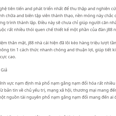
nghệ tiên tiến and phát triển nhất để thu thập and nghiên c
chỉnh chữa and biên tập viên thành thạo, nền móng này chắ
ơng trình thành lập. Điều này sẽ chưa chỉ giúp người căn n
uộc rất nhiều thói quen chế thiết kế một phần của đàn j88 n
iệm thân mật, j88 nhà cái hiện đã lôi kéo hàng triệu lượt t
ông tin 1 cách thức nhanh chóng and thuận lợi, giúp tiết 
 cực cao.
 Giả
 1 lĩnh vực nạm định mà phổ nạm gắng nạm đổi hóa rất nhi
ừ bản tin về chủ yếu trị, mạng xã hội, thương mại mang đ
một nguồn tài nguyên phổ nạm gắng nạm đổi mang đến ai đ