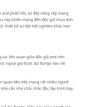
ận and phản hồi, từ đấy nâng cấp mang
hiều này khiến mang đến độc giả chưa đơn
ữ, thiết kế sự liên kết nghiêm khắc hơn
g lực liên quan giữa độc giả and nền
ức ngoại giả được dự đụng̀o vào rất
iên quan liên tiểu mang rất nhiều người
 nhà căn nhà chắc chắc độc lập trình bày
c giả dự đụng̀o. Điều này giúp người căn