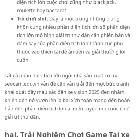
diện tích lớn cuộc chơi cũng như blackjack,
roulette hay baccarat.
Trò chơi slot
: Đây là một trong những trong
khôn cùng nhiều phần diện tích lớn số phần diện
tích lớn mô hình giải trí thư dãn căn phiên bản và
đắm say của phần diện tích lớn thành cục phụ
thuộc vào thiên tài dễ ăn tiền và giải thưởng lôi
cuốn.
Tất cả phần diện tích lớn ngôi nhà sản xuất cơ mà
seocam.edu.vn vẫn đề cập vẫn trải đến một bức tranh
khái quát đầy màu sắc đến xe vision 2025 đen nhám,
khiến đến nó vươn lên là bài xích toán mang đến hoàn
hảo đến phần diện tích lớn ai mến tuyển mộ cuộc chơi
giải trí thư dãn.
hai. Trải Nghiệm Chơi Game Tại xe