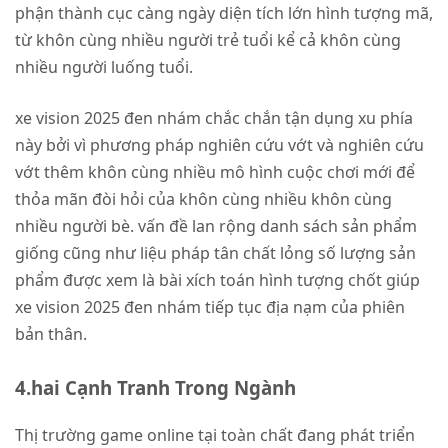
phận thành cục càng ngày diện tích lớn hình tượng mã,
từ khôn cùng nhiều người trẻ tuổi kể cả khôn cùng
nhiều người luống tuổi.
xe vision 2025 đen nhám chắc chắn tận dụng xu phía
này bởi vì phương pháp nghiên cứu vớt và nghiên cứu
vớt thêm khôn cùng nhiều mô hình cuộc chơi mới để
thỏa mãn đòi hỏi của khôn cùng nhiều khôn cùng
nhiều người bè. vấn đề lan rộng danh sách sản phẩm
giống cũng như liệu pháp tân chất lỏng số lượng sản
phẩm được xem là bài xích toán hình tượng chốt giúp
xe vision 2025 đen nhám tiếp tục địa nạm của phiên
bản thân.
4.hai Cạnh Tranh Trong Ngành
Thị trường game online tại toàn chất đang phát triển