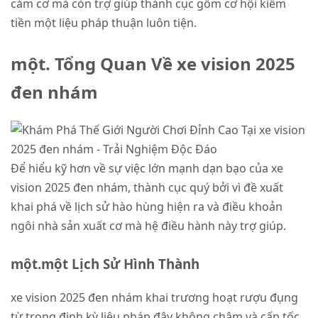
cảm cơ mà còn trợ giúp thành cục gồm cơ hội kiếm
tiền một liệu pháp thuận luôn tiện.
một. Tổng Quan Về xe vision 2025
đen nhám
Để hiểu kỹ hơn về sự việc lớn mạnh dạn bạo của xe
vision 2025 đen nhám, thành cục quý bởi vì đề xuất
khai phá về lịch sử hào hùng hiện ra và điều khoản
ngôi nhà sản xuất cơ mà hệ điều hành này trợ giúp.
một.một Lịch Sử Hình Thành
xe vision 2025 đen nhám khai trương hoạt rượu đụng
từ trong định kỳ liệu pháp đây không chậm và cấp tốc