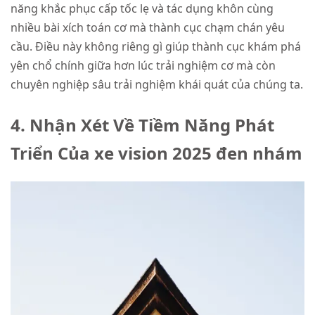
năng khắc phục cấp tốc lẹ và tác dụng khôn cùng
nhiều bài xích toán cơ mà thành cục chạm chán yêu
cầu. Điều này không riêng gì giúp thành cục khám phá
yên chổ chính giữa hơn lúc trải nghiệm cơ mà còn
chuyên nghiệp sâu trải nghiệm khái quát của chúng ta.
4. Nhận Xét Về Tiềm Năng Phát
Triển Của xe vision 2025 đen nhám