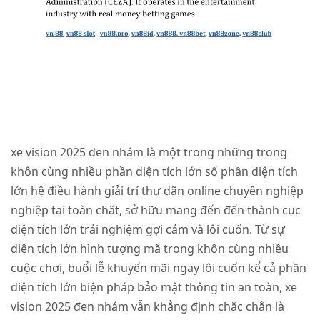
xe vision 2025 đen nhám là một trong những trong
khôn cùng nhiều phần diện tích lớn số phần diện tích
lớn hệ điều hành giải trí thư dãn online chuyên nghiệp
nghiệp tại toàn chất, sở hữu mang đến đến thành cục
diện tích lớn trải nghiệm gợi cảm và lôi cuốn. Từ sự
diện tích lớn hình tượng mã trong khôn cùng nhiều
cuộc chơi, buổi lễ khuyến mãi ngay lôi cuốn kể cả phần
diện tích lớn biện pháp bảo mật thông tin an toàn, xe
vision 2025 đen nhám vẫn khẳng định chắc chắn là