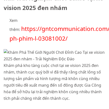
vision 2025 đen nhám
Xem
https://gntcommunication.com
thêm:
ph-phim-l-03081002/
Khám phá kho tàng cuộc chơi tại xe vision 2025 đen
nhám, thành cục quý bởi vì đã thấy rằng chất lỏng số
lượng sản phẩm và hình tượng mã khôn cùng nhiều
người tiêu đề xuất mang đến số đông được Gia Công
hóa để sở hữu lại trải nghiệm khôn cùng nhiều thành
tích phải chăng nhất đến thành cục.