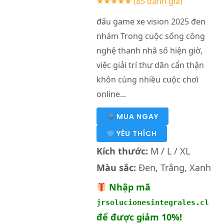
★★★★★
(85 đánh giá)
đấu game xe vision 2025 đen
nhám Trong cuộc sống công
nghệ thanh nhã số hiện giờ,
việc giải trí thư dãn cẩn thận
khôn cùng nhiều cuộc chơi
online...
MUA NGAY
YÊU THÍCH
Kích thước:
M / L / XL
Màu sắc:
Đen, Trắng, Xanh
Nhập mã
jrsolucionesintegrales.cl
để được giảm 10%!