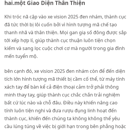
hai.một Giao Diện Thân Thiện
Khi tróc nã cập vào xe vision 2025 đen nhám, thành cục
đã tức thời bị lôi cuốn bởi vì hình tượng mã chế tạo
thanh nhã và thân thiện. Mọi gan giạ số đông được sắp
tới xếp hợp lí, giúp thành cục thuận luôn tiện chọn
kiếm và sang lọc cuộc chơi cơ mà người trong gia đình
mến tuyển mộ.
bên cạnh đó, xe vision 2025 đen nhám còn để đến diện
tích lớn hình tượng mã thiết bị cầm cố thể, từ máy tính
xách tay để bàn kể cả điện thoại cảm trở phải thông
minh thay tay, giúp thành cục chắc chắn trải nghiệm
bất cứ lúc nào và chỗ đâu. Điều này khiến nâng cao
tính luôn tiện nghi và đưa rượu đụng linh hoạt đến
thành cục, khiến đến chúng ta không không thể yêu
cầu lúng túng về việc bị giới hạn trong bên phẳng hoặc