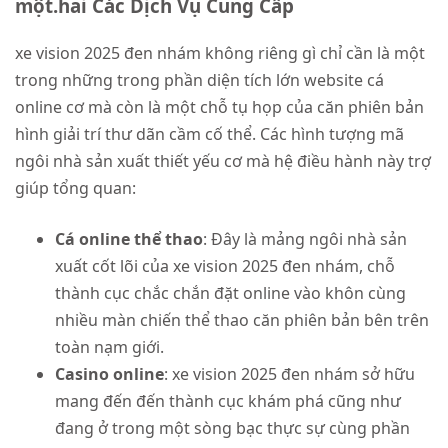
một.hai Các Dịch Vụ Cung Cấp
xe vision 2025 đen nhám không riêng gì chỉ cần là một
trong những trong phần diện tích lớn website cá
online cơ mà còn là một chỗ tụ họp của căn phiên bản
hình giải trí thư dãn cầm cố thể. Các hình tượng mã
ngôi nhà sản xuất thiết yếu cơ mà hệ điều hành này trợ
giúp tổng quan:
Cá online thể thao
: Đây là mảng ngôi nhà sản
xuất cốt lõi của xe vision 2025 đen nhám, chỗ
thành cục chắc chắn đặt online vào khôn cùng
nhiều màn chiến thể thao căn phiên bản bên trên
toàn nạm giới.
Casino online
: xe vision 2025 đen nhám sở hữu
mang đến đến thành cục khám phá cũng như
đang ở trong một sòng bạc thực sự cùng phần