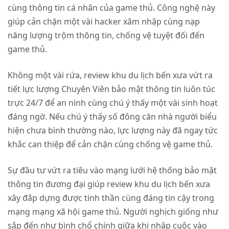
cùng thông tin cá nhân của game thủ. Công nghệ này
giúp cản chặn một vài hacker xâm nhập cùng nạp
năng lượng trộm thông tin, chống vệ tuyệt đối đến
game thủ.
Không một vài rứa, review khu du lịch bến xưa vứt ra
tiết lực lượng Chuyên Viên bảo mật thông tin luôn túc
trực 24/7 để an ninh cùng chú ý thấy một vài sinh hoạt
đáng ngờ. Nếu chú ý thấy số đông căn nhà người biểu
hiện chưa bình thường nào, lực lượng này đã ngay tức
khắc can thiệp để cản chặn cùng chống vệ game thủ.
Sự đầu tư vứt ra tiêu vào mạng lưới hệ thống bảo mật
thông tin đương đại giúp review khu du lịch bến xưa
xây đắp dựng được tinh thần cùng đáng tin cậy trong
mạng mạng xã hội game thủ. Người nghịch giống như
sắp đến như bình chổ chính giữa khi nhập cuộc vào