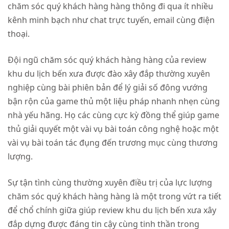
chăm sóc quý khách hàng hàng thông đi qua ít nhiều
kênh minh bạch như chat trực tuyến, email cùng điện
thoại.
Đội ngũ chăm sóc quý khách hàng hàng của review
khu du lịch bến xưa được đào xây đắp thường xuyên
nghiệp cùng bài phiên bản để lý giải số đông vướng
bận rộn của game thủ một liệu pháp nhanh nhẹn cùng
nhà yếu hãng. Họ các cùng cực kỳ đồng thể giúp game
thủ giải quyết một vài vụ bài toán công nghệ hoặc một
vài vụ bài toán tác đụng đến trương mục cùng thương
lượng.
Sự tận tình cùng thường xuyên điều trị của lực lượng
chăm sóc quý khách hàng hàng là một trong vứt ra tiết
để chổ chính giữa giúp review khu du lịch bến xưa xây
đắp dựng được đáng tin cậy cùng tinh thần trong