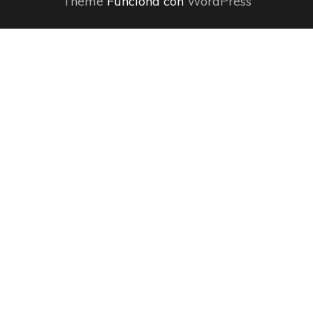
Theme
Funciona con
WordPress