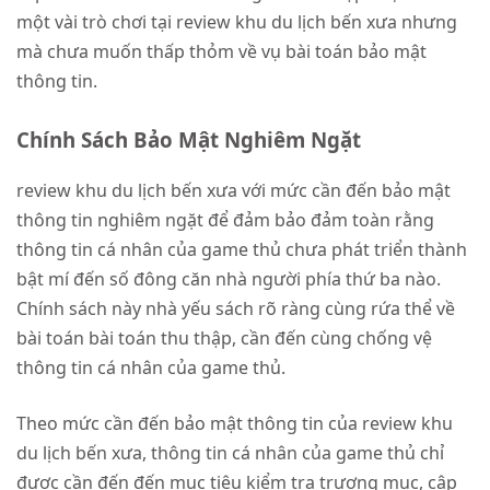
một vài trò chơi tại review khu du lịch bến xưa nhưng
mà chưa muốn thấp thỏm về vụ bài toán bảo mật
thông tin.
Chính Sách Bảo Mật Nghiêm Ngặt
review khu du lịch bến xưa với mức cần đến bảo mật
thông tin nghiêm ngặt để đảm bảo đảm toàn rằng
thông tin cá nhân của game thủ chưa phát triển thành
bật mí đến số đông căn nhà người phía thứ ba nào.
Chính sách này nhà yếu sách rõ ràng cùng rứa thể về
bài toán bài toán thu thập, cần đến cùng chống vệ
thông tin cá nhân của game thủ.
Theo mức cần đến bảo mật thông tin của review khu
du lịch bến xưa, thông tin cá nhân của game thủ chỉ
được cần đến đến mục tiêu kiểm tra trương mục, cập