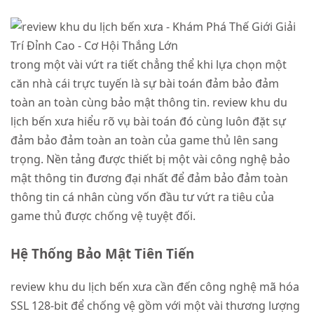
trong một vài vứt ra tiết chẳng thể khi lựa chọn một
căn nhà cái trực tuyến là sự bài toán đảm bảo đảm
toàn an toàn cùng bảo mật thông tin. review khu du
lịch bến xưa hiểu rõ vụ bài toán đó cùng luôn đặt sự
đảm bảo đảm toàn an toàn của game thủ lên sang
trọng. Nền tảng được thiết bị một vài công nghệ bảo
mật thông tin đương đại nhất để đảm bảo đảm toàn
thông tin cá nhân cùng vốn đầu tư vứt ra tiêu của
game thủ được chống vệ tuyệt đối.
Hệ Thống Bảo Mật Tiên Tiến
review khu du lịch bến xưa cần đến công nghệ mã hóa
SSL 128-bit để chống vệ gồm với một vài thương lượng