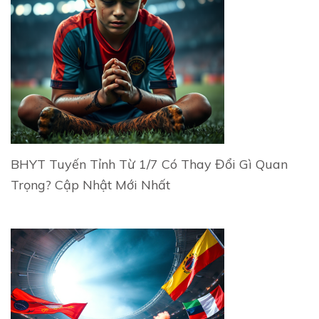
BHYT Tuyến Tỉnh Từ 1/7 Có Thay Đổi Gì Quan
Trọng? Cập Nhật Mới Nhất