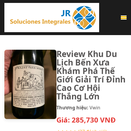
Saltar
al
contenido
(presiona
la
tecla
Review Khu Du
Intro)
Lịch Bến Xưa
Khám Phá Thế
Giới Giải Trí Đỉnh
Cao Cơ Hội
Thắng Lớn
Thương hiệu:
Vwin
Giá:
285,730
VNĐ