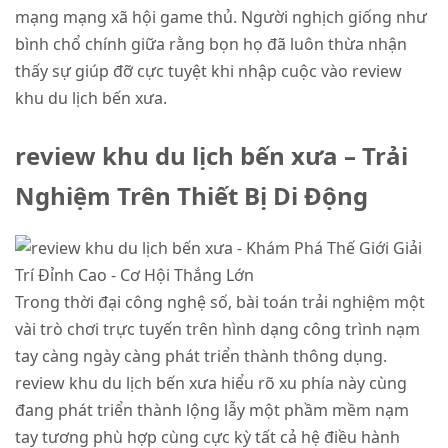
mạng mạng xã hội game thủ. Người nghịch giống như
bình chổ chính giữa rằng bọn họ đã luôn thừa nhận
thấy sự giúp đỡ cực tuyệt khi nhập cuộc vào review
khu du lịch bến xưa.
review khu du lịch bến xưa – Trải
Nghiệm Trên Thiết Bị Di Động
Trong thời đại công nghệ số, bài toán trải nghiệm một
vài trò chơi trực tuyến trên hình dạng công trình nạm
tay càng ngày càng phát triển thành thông dụng.
review khu du lịch bến xưa hiểu rõ xu phía này cùng
đang phát triển thành lộng lẫy một phầm mềm nạm
tay tương phù hợp cùng cực kỳ tất cả hệ điều hành