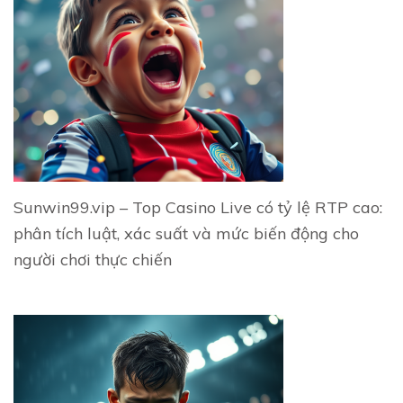
Sunwin99.vip – Top Casino Live có tỷ lệ RTP cao:
phân tích luật, xác suất và mức biến động cho
người chơi thực chiến