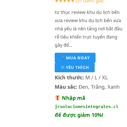
★★★★★
(37 đánh giá)
tư thục review khu du lịch bến
xưa review khu du lịch bến xưa
nhà yếu là nền tảng nơi bắt đầu
rễ tiêu khiển trực tuyến đang
gây để...
MUA NGAY
YÊU THÍCH
Kích thước:
M / L / XL
Màu sắc:
Đen, Trắng, Xanh
Nhập mã
jrsolucionesintegrales.cl
để được giảm 10%!