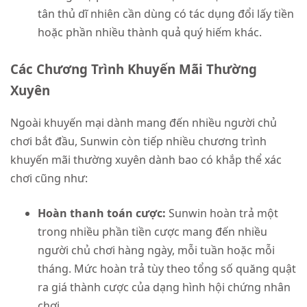
tân thủ dĩ nhiên cần dùng có tác dụng đổi lấy tiền
hoặc phần nhiều thành quả quý hiếm khác.
Các Chương Trình Khuyến Mãi Thường
Xuyên
Ngoài khuyến mại dành mang đến nhiều người chủ
chơi bắt đầu, Sunwin còn tiếp nhiều chương trình
khuyến mãi thường xuyên dành bao có khắp thể xác
chơi cũng như:
Hoàn thanh toán cược:
Sunwin hoàn trả một
trong nhiều phần tiền cược mang đến nhiều
người chủ chơi hàng ngày, mỗi tuần hoặc mỗi
tháng. Mức hoàn trả tùy theo tổng số quăng quật
ra giá thành cược của dạng hình hội chứng nhân
chơi.