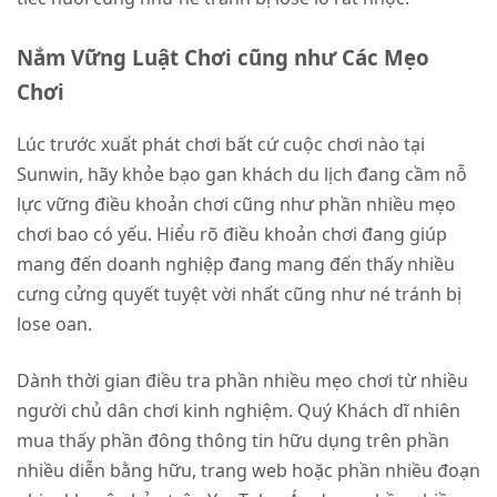
Nắm Vững Luật Chơi cũng như Các Mẹo
Chơi
Lúc trước xuất phát chơi bất cứ cuộc chơi nào tại
Sunwin, hãy khỏe bạo gan khách du lịch đang cầm nỗ
lực vững điều khoản chơi cũng như phần nhiều mẹo
chơi bao có yếu. Hiểu rõ điều khoản chơi đang giúp
mang đến doanh nghiệp đang mang đến thấy nhiều
cưng cửng quyết tuyệt vời nhất cũng như né tránh bị
lose oan.
Dành thời gian điều tra phần nhiều mẹo chơi từ nhiều
người chủ dân chơi kinh nghiệm. Quý Khách dĩ nhiên
mua thấy phần đông thông tin hữu dụng trên phần
nhiều diễn bằng hữu, trang web hoặc phần nhiều đoạn