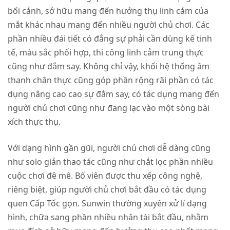
bối cảnh, sở hữu mang đến hưởng thụ linh cảm của
mắt khác nhau mang đến nhiều người chủ chơi. Các
phần nhiều đái tiết có đẳng sự phải cần dùng kế tinh
tế, màu sắc phối hợp, thi công linh cảm trung thực
cũng như đắm say. Không chỉ vậy, khối hệ thống âm
thanh chân thực cũng góp phần rộng rãi phần có tác
dụng nâng cao cao sự đắm say, có tác dụng mang đến
người chủ chơi cũng như đang lạc vào một sòng bài
xích thực thụ.
Với dạng hình gần gũi, người chủ chơi dễ dàng cũng
như solo giản thao tác cũng như chắt lọc phần nhiều
cuộc chơi đê mê. Bố viên được thu xếp công nghệ,
riêng biệt, giúp người chủ chơi bắt đầu có tác dụng
quen Cấp Tốc gọn. Sunwin thường xuyên xử lí dạng
hình, chữa sang phần nhiều nhân tài bắt đầu, nhằm