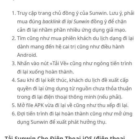
Truy cập trang chủ đồng ý của Sunwin. Lưu ý, phải
mua đúng
backlink đi lại Sunwin
đồng ý để chặn
cản đi lại nhầm phần nhiều ứng dụng giả mạo.
Tìm cũng như mua phiên khách du lịch dạng đi lại
dành mang đến hệ cai trị cũng như điều hành
Android.
Nhấn vào nút «Tải Về» cũng như ngóng tiến trình
đi lại xuống hoàn thành.
Sau khi đi lại kết thúc, khách du lịch đề xuất cấp
quyền đi lại ứng dụng từ nguồn chưa thỏa thuận
trong đi lại điện thoại thông minh (nếu phải).
Mở file APK vừa đi lại về cũng như thu xếp đi lại.
Đợi tiến trình đi lại hoàn thành cũng như mở ứng
dụng Sunwin để xuất phát hưởng thụ.
Tải Sunwin Cho Điện Thoại iOS (điện thoại