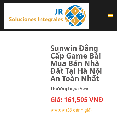
Saltar
al
contenido
(presiona
la
tecla
Sunwin Đẳng
Intro)
Cấp Game Bài
Mua Bán Nhà
Đất Tại Hà Nội
An Toàn Nhất
Thương hiệu:
Vwin
Giá:
161,505
VNĐ
★★★★
(39 đánh giá)