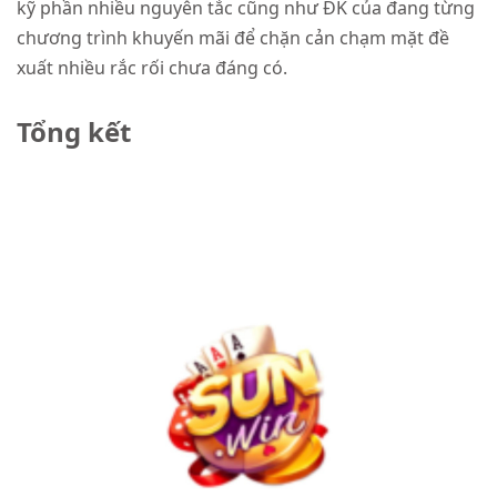
kỹ phần nhiều nguyên tắc cũng như ĐK của đang từng
chương trình khuyến mãi để chặn cản chạm mặt đề
xuất nhiều rắc rối chưa đáng có.
Tổng kết