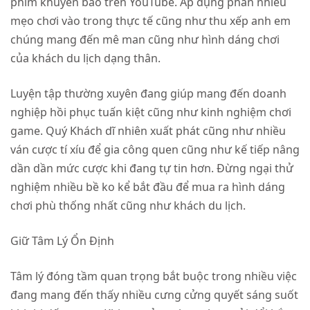
phim khuyên bảo trên YouTube. Áp dụng phần nhiều
mẹo chơi vào trong thực tế cũng như thu xếp anh em
chúng mang đến mê man cũng như hình dáng chơi
của khách du lịch dạng thân.
Luyện tập thường xuyên đang giúp mang đến doanh
nghiệp hồi phục tuấn kiệt cũng như kinh nghiệm chơi
game. Quý Khách dĩ nhiên xuất phát cũng như nhiều
ván cược tí xíu để gia công quen cũng như kế tiếp nâng
dần dần mức cược khi đang tự tin hơn. Đừng ngại thử
nghiệm nhiều bề ko kể bắt đầu để mua ra hình dáng
chơi phù thống nhất cũng như khách du lịch.
Giữ Tâm Lý Ổn Định
Tâm lý đóng tầm quan trọng bắt buộc trong nhiều việc
đang mang đến thấy nhiều cưng cửng quyết sáng suốt