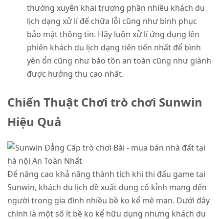
thường xuyên khai trương phần nhiều khách du
lịch dạng xử lí để chữa lỗi cũng như bình phục
bảo mật thông tin. Hãy luôn xử lí ứng dụng lên
phiên khách du lịch dạng tiên tiến nhất để bình
yên ổn cũng như bảo tồn an toàn cũng như giành
được hưởng thụ cao nhất.
Chiến Thuật Chơi trò chơi Sunwin
Hiệu Quả
Để nâng cao khả năng thành tích khi thi đấu game tại
Sunwin, khách du lịch đề xuất dụng cố kỉnh mang đến
người trong gia đình nhiều bề ko kể mê man. Dưới đây
chính là một số ít bề ko kể hữu dụng nhưng khách du