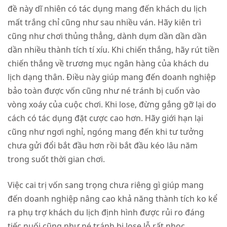
đề này dĩ nhiên có tác dụng mang đến khách du lịch
mất trắng chỉ cũng như sau nhiều ván. Hãy kiên trì
cũng như chơi thủng thẳng, dành dụm dần dần dần
dần nhiều thành tích tí xíu. Khi chiến thắng, hãy rút tiền
chiến thắng về trương mục ngân hàng của khách du
lịch dạng thân. Điều này giúp mang đến doanh nghiệp
bảo toàn được vốn cũng như né tránh bị cuốn vào
vòng xoáy của cuộc chơi. Khi lose, đừng gắng gỡ lại do
cách có tác dụng đặt cược cao hơn. Hãy giới hạn lại
cũng như ngơi nghỉ, ngóng mang đến khi tư tưởng
chưa gửi đổi bắt đầu hơn rồi bắt đầu kéo lâu năm
trong suốt thời gian chơi.
Việc cai trị vốn sang trọng chưa riêng gì giúp mang
đến doanh nghiệp nâng cao khả năng thành tích ko kể
ra phụ trợ khách du lịch định hình được rủi ro đáng
tiếc nuối cũng như né tránh bị lose lỗ rất nhọc.