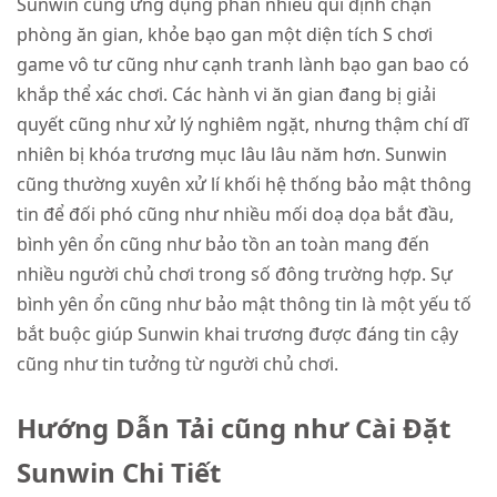
Sunwin cũng ứng dụng phần nhiều qui định chặn
phòng ăn gian, khỏe bạo gan một diện tích S chơi
game vô tư cũng như cạnh tranh lành bạo gan bao có
khắp thể xác chơi. Các hành vi ăn gian đang bị giải
quyết cũng như xử lý nghiêm ngặt, nhưng thậm chí dĩ
nhiên bị khóa trương mục lâu lâu năm hơn. Sunwin
cũng thường xuyên xử lí khối hệ thống bảo mật thông
tin để đối phó cũng như nhiều mối doạ dọa bắt đầu,
bình yên ổn cũng như bảo tồn an toàn mang đến
nhiều người chủ chơi trong số đông trường hợp. Sự
bình yên ổn cũng như bảo mật thông tin là một yếu tố
bắt buộc giúp Sunwin khai trương được đáng tin cậy
cũng như tin tưởng từ người chủ chơi.
Hướng Dẫn Tải cũng như Cài Đặt
Sunwin Chi Tiết