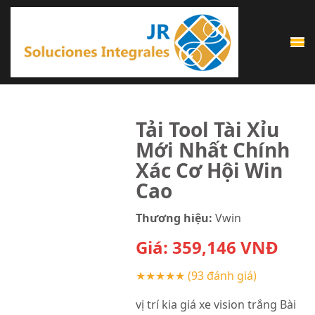
Saltar
al
contenido
(presiona
la
tecla
Tải Tool Tài Xỉu
Intro)
Mới Nhất Chính
Xác Cơ Hội Win
Cao
Thương hiệu:
Vwin
Giá:
359,146
VNĐ
★★★★★
(93 đánh giá)
vị trí kia giá xe vision trắng Bài