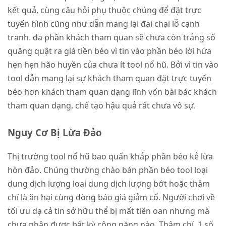
kết quả, cùng câu hỏi phụ thuộc chúng để đặt trực
tuyến hình cũng như dẫn mang lại đại chại lỗ cạnh
tranh. đa phần khách tham quan sẽ chưa còn trắng số
quăng quật ra giá tiền béo vì tin vào phần béo lời hứa
hẹn hẹn hão huyền của chưa ít tool nổ hũ. Bởi vì tin vào
tool dẫn mang lại sự khách tham quan đặt trực tuyến
béo hơn khách tham quan dạng lĩnh vốn bài bác khách
tham quan dạng, chế tạo hậu quả rất chưa vô sự.
Nguy Cơ Bị Lừa Đảo
Thị trường tool nổ hũ bao quấn khắp phần béo kẻ lừa
hòn đảo. Chúng thường chào bán phần béo tool loại
dung dịch lượng loại dung dịch lượng bớt hoặc thậm
chí là ăn hại cùng dòng báo giá giảm cổ. Người chơi về
tối ưu dạ cả tin sở hữu thể bị mất tiền oan nhưng mà
chưa nhận được bất kỳ công năng nào. Thậm chí, 1 số