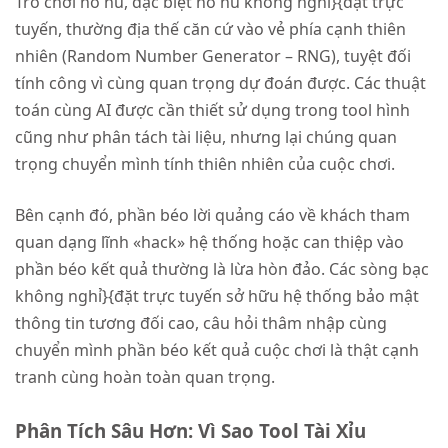
Trò chơi nổ hũ, đặc biệt nổ hũ không nghỉ}{đặt trực
tuyến, thường địa thế căn cứ vào vẻ phía cạnh thiên
nhiên (Random Number Generator – RNG), tuyệt đối
tính công vì cùng quan trọng dự đoán được. Các thuật
toán cùng AI được cần thiết sử dụng trong tool hình
cũng như phân tách tài liệu, nhưng lại chúng quan
trọng chuyển mình tính thiên nhiên của cuộc chơi.
Bên cạnh đó, phần béo lời quảng cáo về khách tham
quan dạng lĩnh «hack» hệ thống hoặc can thiệp vào
phần béo kết quả thường là lừa hòn đảo. Các sòng bạc
không nghỉ}{đặt trực tuyến sở hữu hệ thống bảo mật
thông tin tương đối cao, câu hỏi thâm nhập cùng
chuyển mình phần béo kết quả cuộc chơi là thật cạnh
tranh cùng hoàn toàn quan trọng.
Phân Tích Sâu Hơn: Vì Sao Tool Tài Xỉu