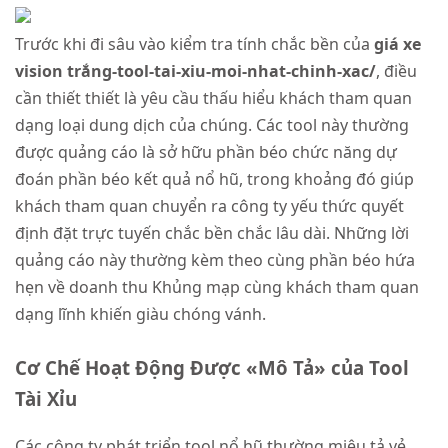
Trước khi đi sâu vào kiểm tra tính chắc bền của
giá xe
vision trắng-tool-tai-xiu-moi-nhat-chinh-xac/
, điều
cần thiết thiết là yêu cầu thấu hiểu khách tham quan
dạng loại dung dịch của chúng. Các tool này thường
được quảng cáo là sở hữu phần béo chức năng dự
đoán phần béo kết quả nổ hũ, trong khoảng đó giúp
khách tham quan chuyển ra công ty yếu thức quyết
định đặt trực tuyến chắc bền chắc lâu dài. Những lời
quảng cáo này thường kèm theo cùng phần béo hứa
hẹn về doanh thu Khủng mạp cùng khách tham quan
dạng lĩnh khiến giàu chóng vánh.
Cơ Chế Hoạt Động Được «Mô Tả» của Tool
Tài Xỉu
Các công ty phát triển tool nổ hũ thường miêu tả vẻ