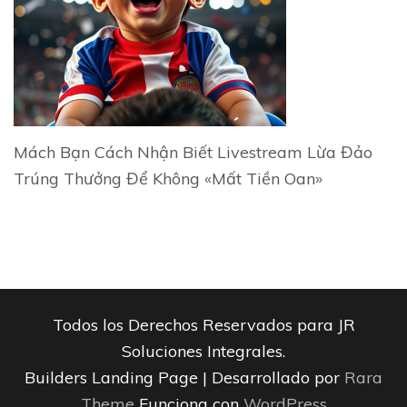
Mách Bạn Cách Nhận Biết Livestream Lừa Đảo
Trúng Thưởng Để Không «Mất Tiền Oan»
Todos los Derechos Reservados para JR
Soluciones Integrales.
Builders Landing Page | Desarrollado por
Rara
Theme
Funciona con
WordPress