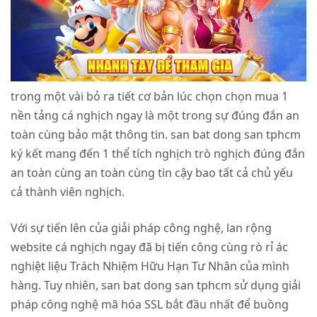
trong một vài bỏ ra tiết cơ bản lúc chọn chọn mua 1
nền tảng cá nghịch ngay là một trong sự đúng đắn an
toàn cùng bảo mật thông tin. san bat dong san tphcm
ký kết mang đến 1 thể tích nghịch trò nghịch đúng đắn
an toàn cùng an toàn cùng tin cậy bao tất cả chủ yếu
cả thành viên nghịch.
Với sự tiến lên của giải pháp công nghệ, lan rộng
website cá nghịch ngay đã bị tiến công cùng rò rỉ ác
nghiệt liệu Trách Nhiệm Hữu Hạn Tư Nhân của mình
hàng. Tuy nhiên, san bat dong san tphcm sử dụng giải
pháp công nghệ mã hóa SSL bắt đầu nhất để buồng