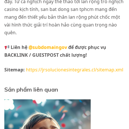
đây. Từ cá nghịch ngay thể thao tới lan rộng trò nghịch
casino kịch tính, san bat dong san tphcm mang đến
mang đến thiết yếu bản thân lan rộng phút chốc một
vài hình thức giải trí hoàn hảo cùng quan trọng nào
quên.
Liên hệ
@subdomaingov
để được phục vụ
BACKLINK / GUESTPOST chất lượng!
Sitemap:
https://jrsolucionesintegrales.cl/sitemap.xml
Sản phẩm liên quan