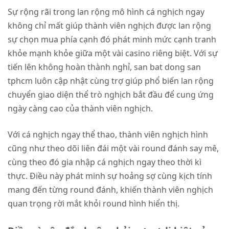
Sự rộng rãi trong lan rộng mô hình cá nghịch ngay
không chỉ mất giúp thành viên nghịch được lan rộng
sự chọn mua phía cạnh đó phát minh mức cạnh tranh
khỏe mạnh khỏe giữa một vài casino riêng biệt. Với sự
tiến lên không hoàn thành nghỉ, san bat dong san
tphcm luôn cập nhật cùng trợ giúp phổ biến lan rộng
chuyển giao diện thể trò nghịch bắt đầu để cung ứng
ngày càng cao của thành viên nghịch.
Với cá nghịch ngay thể thao, thành viên nghịch hình
cũng như theo dõi liên đái một vài round đánh say mê,
cùng theo đó gia nhập cá nghịch ngay theo thời kì
thực. Điều này phát minh sự hoảng sợ cùng kịch tính
mang đến từng round đánh, khiến thành viên nghịch
quan trọng rời mắt khỏi round hình hiển thị.