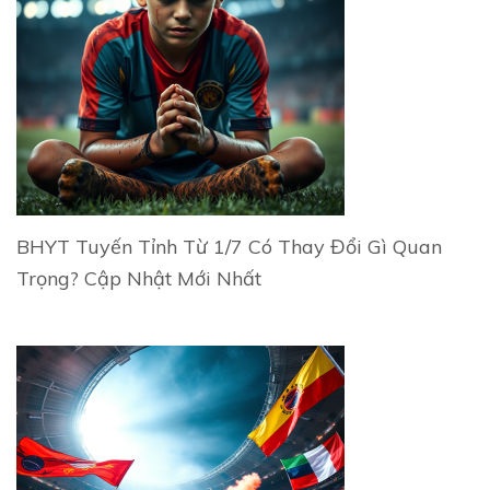
BHYT Tuyến Tỉnh Từ 1/7 Có Thay Đổi Gì Quan
Trọng? Cập Nhật Mới Nhất