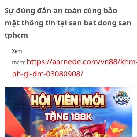
Sự đúng đắn an toàn cùng bảo
mật thông tin tại san bat dong san
tphcm
Xem
https://aarnede.com/vn88/khm
thêm:
ph-gi-dm-03080908/