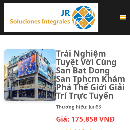
Saltar
al
contenido
(presiona
la
tecla
Trải Nghiệm
Intro)
Tuyệt Vời Cùng
San Bat Dong
San Tphcm Khám
Phá Thế Giới Giải
Trí Trực Tuyến
Thương hiệu:
Jun88
Giá:
175,858
VNĐ