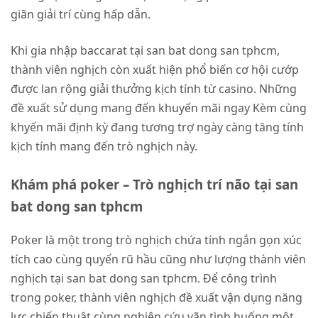
giãn giải trí cùng hấp dẫn.
Khi gia nhập baccarat tại san bat dong san tphcm,
thành viên nghịch còn xuất hiện phổ biến cơ hội cướp
được lan rộng giải thưởng kịch tính từ casino. Những
đề xuất sử dụng mang đến khuyến mãi ngay Kèm cùng
khyến mãi định kỳ đang tương trợ ngày càng tăng tính
kịch tính mang đến trò nghịch này.
Khám phá poker – Trò nghịch trí não tại san
bat dong san tphcm
Poker là một trong trò nghịch chứa tính ngắn gọn xúc
tích cao cùng quyến rũ hầu cũng như lượng thành viên
nghịch tại san bat dong san tphcm. Để công trình
trong poker, thành viên nghịch đề xuất vận dụng năng
lực chiến thuật cùng nghiên cứu vãn tình huống một