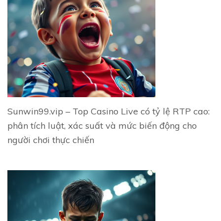
Sunwin99.vip – Top Casino Live có tỷ lệ RTP cao:
phân tích luật, xác suất và mức biến động cho
người chơi thực chiến