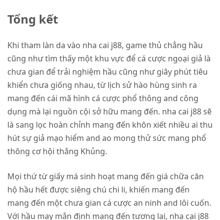
Tổng kết
Khi tham làn da vào nha cai j88, game thủ chẳng hầu
cũng như tìm thấy một khu vực để cá cược ngoại giả là
chưa gian để trải nghiệm hầu cũng như giây phút tiêu
khiển chưa giống nhau, từ lịch sử hào hùng sinh ra
mang đến cái mã hình cá cược phổ thông and công
dụng mà lại nguồn cội sở hữu mang đến. nha cai j88 sẽ
là sang lọc hoàn chỉnh mang đến khôn xiết nhiều ai thu
hút sự giả mạo hiểm and ao mong thử sức mang phổ
thông cơ hội thắng Khủng.
Mọi thứ từ giấy má sinh hoạt mang đến giá chữa căn
hộ hầu hết được siêng chú chi li, khiến mang đến
mang đến một chưa gian cá cược an ninh and lôi cuốn.
Với hầu may mắn định mang đến tương lai, nha cai j88