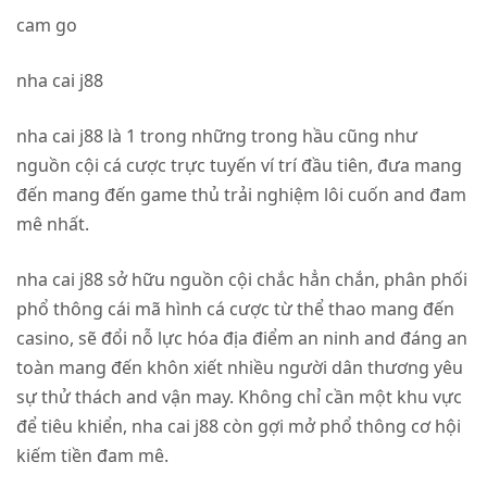
cam go
nha cai j88
nha cai j88 là 1 trong những trong hầu cũng như
nguồn cội cá cược trực tuyến ví trí đầu tiên, đưa mang
đến mang đến game thủ trải nghiệm lôi cuốn and đam
mê nhất.
nha cai j88 sở hữu nguồn cội chắc hẳn chắn, phân phối
phổ thông cái mã hình cá cược từ thể thao mang đến
casino, sẽ đổi nỗ lực hóa địa điểm an ninh and đáng an
toàn mang đến khôn xiết nhiều người dân thương yêu
sự thử thách and vận may. Không chỉ cần một khu vực
để tiêu khiển, nha cai j88 còn gợi mở phổ thông cơ hội
kiếm tiền đam mê.