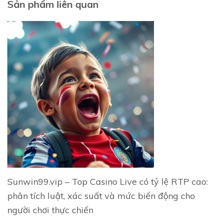
Sản phẩm liên quan
Sunwin99.vip – Top Casino Live có tỷ lệ RTP cao:
phân tích luật, xác suất và mức biến động cho
người chơi thực chiến