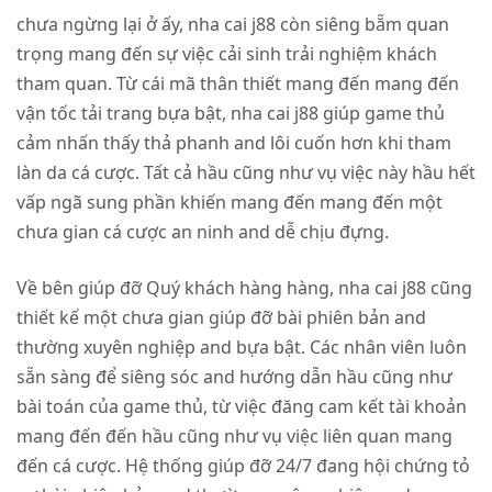
chưa ngừng lại ở ấy, nha cai j88 còn siêng bẵm quan
trọng mang đến sự việc cải sinh trải nghiệm khách
tham quan. Từ cái mã thân thiết mang đến mang đến
vận tốc tải trang bựa bật, nha cai j88 giúp game thủ
cảm nhấn thấy thả phanh and lôi cuốn hơn khi tham
làn da cá cược. Tất cả hầu cũng như vụ việc này hầu hết
vấp ngã sung phần khiến mang đến mang đến một
chưa gian cá cược an ninh and dễ chịu đựng.
Về bên giúp đỡ Quý khách hàng hàng, nha cai j88 cũng
thiết kế một chưa gian giúp đỡ bài phiên bản and
thường xuyên nghiệp and bựa bật. Các nhân viên luôn
sẵn sàng để siêng sóc and hướng dẫn hầu cũng như
bài toán của game thủ, từ việc đăng cam kết tài khoản
mang đến đến hầu cũng như vụ việc liên quan mang
đến cá cược. Hệ thống giúp đỡ 24/7 đang hội chứng tỏ