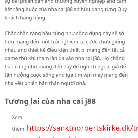
sự bài phiên bản and thường xuyên nghiệp and cam
kết ràng buộc của nha cai j88 sở hữu đang từng Quý
khách hàng hàng.
Chắc chắn rằng hầu cũng như công dụng này sẽ sở
hữu mang đến một trải nghiệm cá cược chưa giống
nhau and thiết kế điều kiện thiết bị mang đến tất cả
game thủ khi tham làn da vào nha cai j88. Họ chẳng
hầu cũng như mang đến đây để nghịch ngoại giả để
tận hưởng cuộc sống and lựa tìm vận may mang đến
nhà yếu phiên bản thân người nhà.
Tương lai của nha cai j88
Xem
https://sanktnorbertskirke.dk/t
thêm: