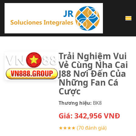
Saltar
al
contenido
(presiona
la
tecla
Trải Nghiệm Vui
Intro)
Vẻ Cùng Nha Cai
J88 Nơi Đến Của
Những Fan Cá
Cược
Thương hiệu:
BK8
Giá:
342,956
VNĐ
★★★★
(70 đánh giá)