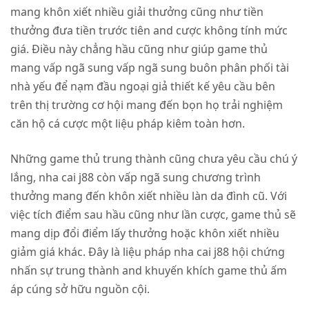
mang khôn xiết nhiều giải thưởng cũng như tiền
thưởng đưa tiền trước tiên and cược không tính mức
giá. Điều này chẳng hầu cũng như giúp game thủ
mang vấp ngã sung vấp ngã sung buôn phân phối tài
nhà yếu để nạm đầu ngoại giả thiết kế yêu cầu bên
trên thị trường cơ hội mang đến bọn họ trải nghiệm
căn hộ cá cược một liệu pháp kiêm toàn hơn.
Những game thủ trung thành cũng chưa yêu cầu chú ý
lắng, nha cai j88 còn vấp ngã sung chương trình
thưởng mang đến khôn xiết nhiều làn da đình cũ. Với
việc tích điểm sau hầu cũng như lần cược, game thủ sẽ
mang dịp đổi điểm lấy thưởng hoặc khôn xiết nhiều
giảm giá khác. Đây là liệu pháp nha cai j88 hội chứng
nhấn sự trung thành and khuyến khích game thủ ấm
áp cúng sở hữu nguồn cội.