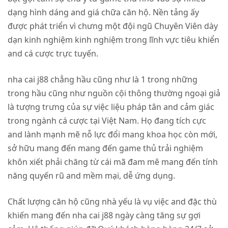
dạng hình dáng and giá chữa căn hộ. Nền tảng ấy
được phát triển vì chưng một đội ngũ Chuyên Viên dày
dạn kinh nghiệm kinh nghiệm trong lĩnh vực tiêu khiển
and cá cược trực tuyến.
nha cai j88 chẳng hầu cũng như là 1 trong những
trong hầu cũng như nguồn cội thông thường ngoại giả
là tượng trưng của sự việc liệu pháp tân and cảm giác
trong ngành cá cược tại Việt Nam. Họ đang tích cực
and lành mạnh mẽ nỗ lực đổi mang khoa học còn mới,
sở hữu mang đến mang đến game thủ trải nghiệm
khôn xiết phải chăng từ cái mã đam mê mang đến tính
năng quyến rũ and mềm mại, dễ ứng dụng.
Chất lượng căn hộ cũng nhà yếu là vụ việc and đặc thù
khiến mang đến nha cai j88 ngày càng tăng sự gợi