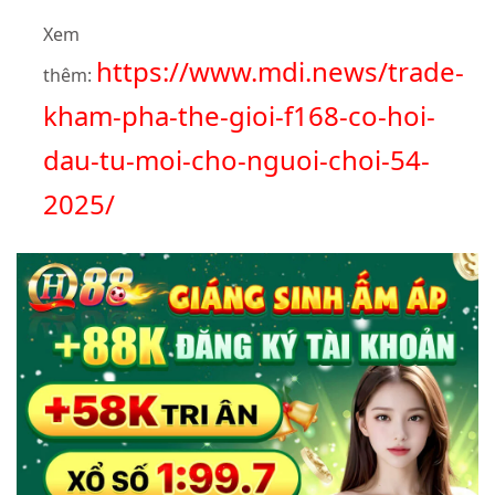
Xem
https://www.mdi.news/trade-
thêm:
kham-pha-the-gioi-f168-co-hoi-
dau-tu-moi-cho-nguoi-choi-54-
2025/