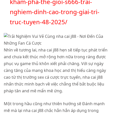
kham-pha-the-gioi-s666-trai-
nghiem-dinh-cao-trong-giai-tri-
truc-tuyen-48-2025/
Nhìn về tương lai, nha cai j88 hẹn sẽ tiếp tục phát triển
and chưa kết thúc mở rộng hơn nữa trong ráng được
phục vụ game thủ khôn xiết phải chăng. Với sự ngày
càng tăng của mang khoa học and thị hiếu càng ngày
cao từ thị trường sex cá cược trực tuyến, nha cai j88
nhấn thức minh bạch về việc chẳng thể bắt buộc liệu
pháp tân and mê mẩn mê ứng.
Một trong hầu cũng như thiên hướng sẽ Đánh mạnh
mẽ mà lại nha cai j88 chắc hẳn hẳn áp dụng trong