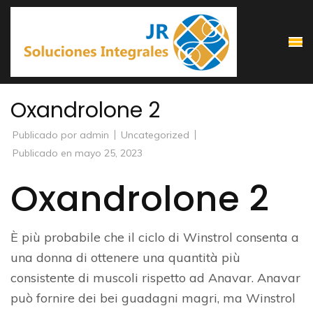
Saltar
al
contenido
(presiona
la
Oxandrolone 2
tecla
Intro)
Publicado por
admin
Uncategorized
Publicado en
mayo 25, 2023
Oxandrolone 2
È più probabile che il ciclo di Winstrol consenta a
una donna di ottenere una quantità più
consistente di muscoli rispetto ad Anavar. Anavar
può fornire dei bei guadagni magri, ma Winstrol