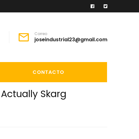
Correo
joseindustrial23@gmail.com
CONTACTO
Actually Skarg