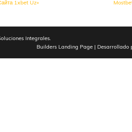
Сайта 1xbet Uz»
Mostbet
luciones Integrales.
Builders Landing Page | Desarrollado