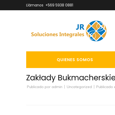
Saltar
Llámanos
+569 5938 0881
al
contenido
(presiona
la
tecla
Intro)
QUIENES SOMOS
Zakłady Bukmacherskie 
Publicado por
admin
Uncategorized
Publicado