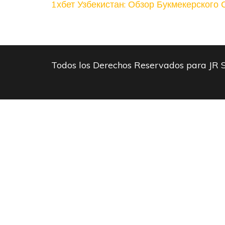
Navegación
1хбет Узбекистан: Обзор Букмекерского 
de
entradas
Todos los Derechos Reservados para JR So