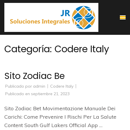
Saltar
al
contenido
(presiona
la
Categoría:
Codere Italy
tecla
Intro)
Sito Zodiac Be
Publicado por
admin
Codere Italy
Publicado en
septiembre 21, 2023
Sito Zodiac Bet Movimentazione Manuale Dei
Carichi: Come Prevenire I Rischi Per La Salute
Content South Gulf Lakers Official App …