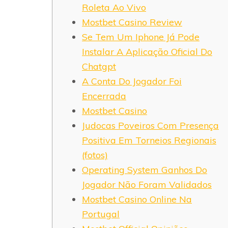
Roleta Ao Vivo
Mostbet Casino Review
Se Tem Um Iphone Já Pode
Instalar A Aplicação Oficial Do
Chatgpt
A Conta Do Jogador Foi
Encerrada
Mostbet Casino
Judocas Poveiros Com Presença
Positiva Em Torneios Regionais
(fotos)
Operating System Ganhos Do
Jogador Não Foram Validados
Mostbet Casino Online Na
Portugal