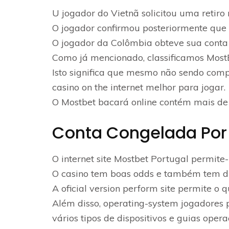
U jogador do Vietnã solicitou uma retir
O jogador confirmou posteriormente que 
O jogador da Colômbia obteve sua conta
Como já mencionado, classificamos MostB
Isto significa que mesmo não sendo com
casino on the internet melhor para jogar.
O Mostbet bacará online contém mais de 8
Conta Congelada Por 
O internet site Mostbet Portugal permite-
O casino tem boas odds e também tem di
A oficial version perform site permite o 
Além disso, operating-system jogadores p
vários tipos de dispositivos e guias opera