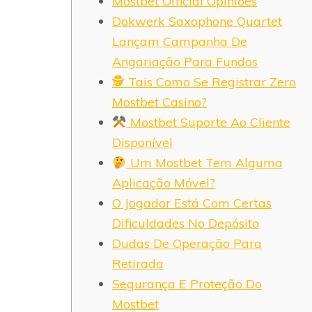
Mostbet Official Opiniões
Dokwerk Saxophone Quartet
Lançam Campanha De
Angariação Para Fundos
🕵️ Tais Como Se Registrar Zero
Mostbet Casino?
Mostbet Suporte Ao Cliente
Disponível
Um Mostbet Tem Alguma
Aplicação Móvel?
O Jogador Está Com Certas
Dificuldades No Depósito
Dudas De Operação Para
Retirada
Segurança E Proteção Do
Mostbet