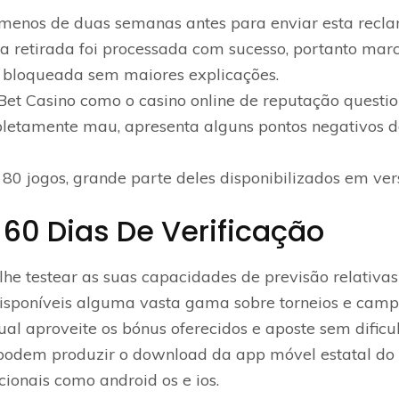
o menos de duas semanas antes para enviar esta recl
a retirada foi processada com sucesso, portanto ma
 bloqueada sem maiores explicações.
et Casino como o casino online de reputação questio
pletamente mau, apresenta alguns pontos negativos d
0 jogos, grande parte deles disponibilizados em ver
60 Dias De Verificação
lhe testear as suas capacidades de previsão relativas
sponíveis alguma vasta gama sobre torneios e campe
qual aproveite os bónus oferecidos e aposte sem dificu
odem produzir o download da app móvel estatal do cas
cionais como android os e ios.