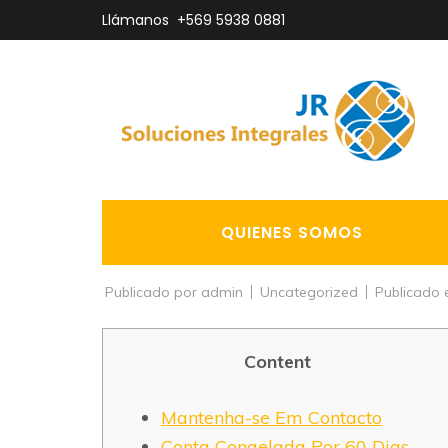
Saltar
Llámanos
+569 5938 0881
al
contenido
(presiona
la
tecla
Intro)
QUIENES SOMOS
Publicado por
admin
Uncategorized
Publicado
Content
Mantenha-se Em Contacto
Conta Congelada Por 60 Dias