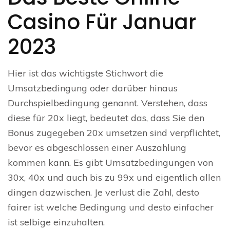
Casino Für Januar
2023
Hier ist das wichtigste Stichwort die
Umsatzbedingung oder darüber hinaus
Durchspielbedingung genannt. Verstehen, dass
diese für 20x liegt, bedeutet das, dass Sie den
Bonus zugegeben 20x umsetzen sind verpflichtet,
bevor es abgeschlossen einer Auszahlung
kommen kann. Es gibt Umsatzbedingungen von
30x, 40x und auch bis zu 99x und eigentlich allen
dingen dazwischen. Je verlust die Zahl, desto
fairer ist welche Bedingung und desto einfacher
ist selbige einzuhalten.