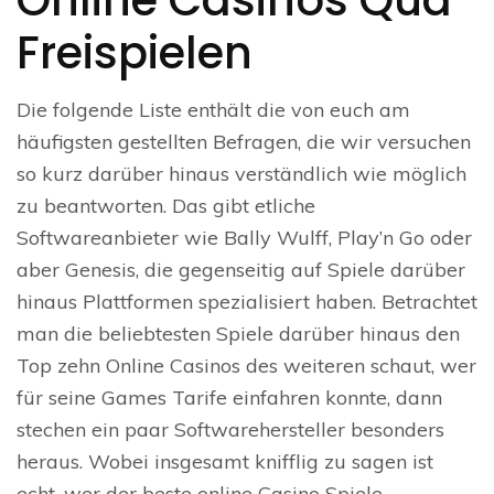
Online Casinos Qua
Freispielen
Die folgende Liste enthält die von euch am
häufigsten gestellten Befragen, die wir versuchen
so kurz darüber hinaus verständlich wie möglich
zu beantworten. Das gibt etliche
Softwareanbieter wie Bally Wulff, Play’n Go oder
aber Genesis, die gegenseitig auf Spiele darüber
hinaus Plattformen spezialisiert haben. Betrachtet
man die beliebtesten Spiele darüber hinaus den
Top zehn Online Casinos des weiteren schaut, wer
für seine Games Tarife einfahren konnte, dann
stechen ein paar Softwarehersteller besonders
heraus. Wobei insgesamt knifflig zu sagen ist
echt, wer der beste online Casino Spiele