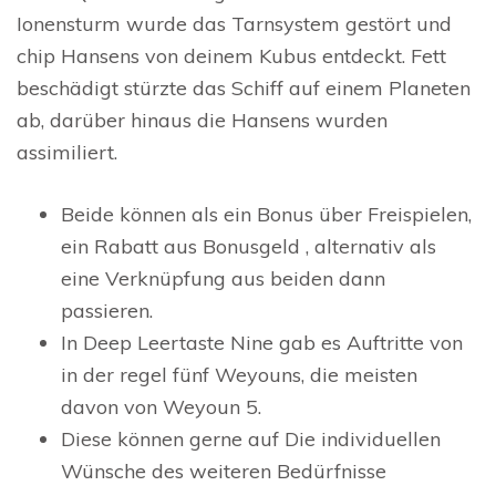
Ionensturm wurde das Tarnsystem gestört und
chip Hansens von deinem Kubus entdeckt. Fett
beschädigt stürzte das Schiff auf einem Planeten
ab, darüber hinaus die Hansens wurden
assimiliert.
Beide können als ein Bonus über Freispielen,
ein Rabatt aus Bonusgeld , alternativ als
eine Verknüpfung aus beiden dann
passieren.
In Deep Leertaste Nine gab es Auftritte von
in der regel fünf Weyouns, die meisten
davon von Weyoun 5.
Diese können gerne auf Die individuellen
Wünsche des weiteren Bedürfnisse