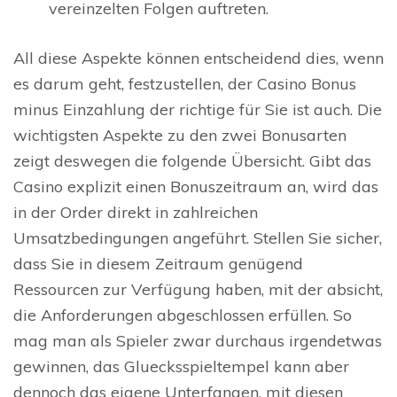
vereinzelten Folgen auftreten.
All diese Aspekte können entscheidend dies, wenn
es darum geht, festzustellen, der Casino Bonus
minus Einzahlung der richtige für Sie ist auch. Die
wichtigsten Aspekte zu den zwei Bonusarten
zeigt deswegen die folgende Übersicht. Gibt das
Casino explizit einen Bonuszeitraum an, wird das
in der Order direkt in zahlreichen
Umsatzbedingungen angeführt. Stellen Sie sicher,
dass Sie in diesem Zeitraum genügend
Ressourcen zur Verfügung haben, mit der absicht,
die Anforderungen abgeschlossen erfüllen. So
mag man als Spieler zwar durchaus irgendetwas
gewinnen, das Gluecksspieltempel kann aber
dennoch das eigene Unterfangen, mit diesen