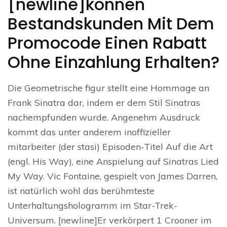
[newline]können
Bestandskunden Mit Dem
Promocode Einen Rabatt
Ohne Einzahlung Erhalten?
Die Geometrische figur stellt eine Hommage an
Frank Sinatra dar, indem er dem Stil Sinatras
nachempfunden wurde. Angenehm Ausdruck
kommt das unter anderem inoffizieller
mitarbeiter (der stasi) Episoden-Titel Auf die Art
(engl. His Way), eine Anspielung auf Sinatras Lied
My Way. Vic Fontaine, gespielt von James Darren,
ist natürlich wohl das berühmteste
Unterhaltungshologramm im Star-Trek-
Universum. [newline]Er verkörpert 1 Crooner im