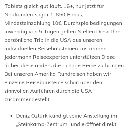
Tablets gleich gut läuft. 18+, nur jetzt für
Neukunden, sogar 1. 850 Bonus,
Mindesteinzahlung 10€, Durchspiel­bedingungen
inwendig von 5 Tagen gelten. Stellen Diese Ihre
persönliche Trip in die USA aus unseren
individuellen Reisebausteinen zusammen.
Jedermann Reiseexperten unterstützen Diese
dabei, diese anders die richtige Reihe zu bringen.
Bei unseren Amerika Rundreisen haben wir
einzelne Reisebausteine schon über den
sinnvollen Aufführen durch die USA
zusammengestellt.
Deniz Öztürk kündigt seine Anstellung im
„Steinkamp-Zentrum“ und eröffnet direkt