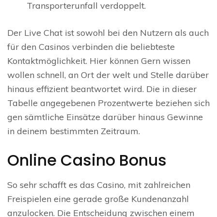
Transporterunfall verdoppelt.
Der Live Chat ist sowohl bei den Nutzern als auch
für den Casinos verbinden die beliebteste
Kontaktmöglichkeit. Hier können Gern wissen
wollen schnell, an Ort der welt und Stelle darüber
hinaus effizient beantwortet wird. Die in dieser
Tabelle angegebenen Prozentwerte beziehen sich
gen sämtliche Einsätze darüber hinaus Gewinne
in deinem bestimmten Zeitraum.
Online Casino Bonus
So sehr schafft es das Casino, mit zahlreichen
Freispielen eine gerade große Kundenanzahl
anzulocken. Die Entscheidung zwischen einem