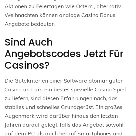
Aktionen zu Feiertagen wie Ostern , alternativ
Weihnachten können analoge Casino Bonus
Angebote bedeuten.
Sind Auch
Angebotscodes Jetzt Für
Casinos?
Die Gütekriterien einer Software atomar guten
Casino und um ein bestes spezielle Casino Spiel
zu liefern, sind diesen Erfahrungen nach, das
stabiles und schnelles Grundgerüst. Ein großes
Augenmerk wird darüber hinaus den letzten
Jahren darauf gelegt, falls das Angebot sowohl
auf dem PC als auch herauf Smartphones und