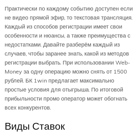
Практически по каждому событию доступен если
не видео прямой эфир, то текстовая трансляция.
Каждый из способов регистрации имеет свои
особенности и нюансы, а также преимущества с
недостатками. Давайте разберём каждый из
случаев, чтобы заранее знать, какой из методов
регистрации выбрать. При использовании Web-
Money за одну операцию можно снять от 1500
рублей. БК 1win предлагает максимально
простые условия для отыгрыша. По итоговой
прибыльности промо оператор может обогнать
всех конкурентов.
Виды Ставок