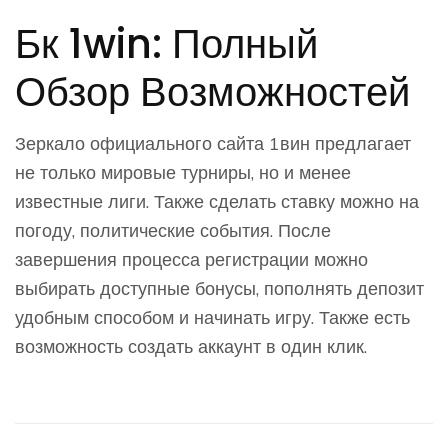
Бк 1win: Полный
Обзор Возможностей
Зеркало официального сайта 1вин предлагает
не только мировые турниры, но и менее
известные лиги. Также сделать ставку можно на
погоду, политические события. После
завершения процесса регистрации можно
выбирать доступные бонусы, пополнять депозит
удобным способом и начинать игру. Также есть
возможность создать аккаунт в один клик.