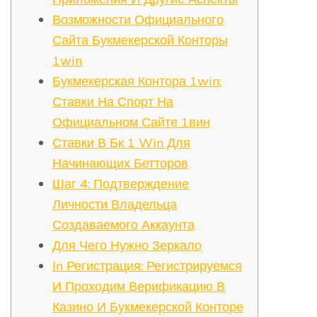
Возможности Официального
Сайта Букмекерской Конторы
1win
Букмекерская Контора 1win:
Ставки На Спорт На
Официальном Сайте 1вин
Ставки В Бк 1 Win Для
Начинающих Бетторов
Шаг 4: Подтверждение
Личности Владельца
Создаваемого Аккаунта
Для Чего Нужно Зеркало
In Регистрация: Регистрируемся
И Проходим Верификацию В
Казино И Букмекерской Конторе