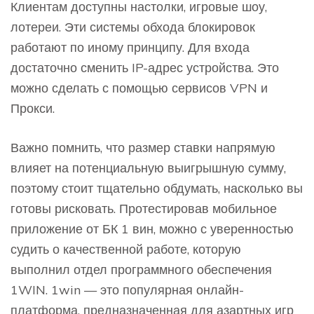
Клиентам доступны настолки, игровые шоу,
лотереи. Эти системы обхода блокировок
работают по иному принципу. Для входа
достаточно сменить IP-адрес устройства. Это
можно сделать с помощью сервисов VPN и
Прокси.
Важно помнить, что размер ставки напрямую
влияет на потенциальную выигрышную сумму,
поэтому стоит тщательно обдумать, насколько вы
готовы рисковать. Протестировав мобильное
приложение от БК 1 вин, можно с уверенностью
судить о качественной работе, которую
выполнил отдел программного обеспечения
1WIN. 1win — это популярная онлайн-
платформа, предназначенная для азартных игр