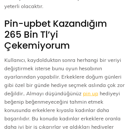
yeterli olacaktır.
Pin-upbet Kazandığım
265 Bin Tl’yi
Çekemiyorum
Kullanıcı, kaydolduktan sonra herhangi bir veriyi
değiştirmek isterse bunu oyun hesabının
ayarlarından yapabilir. Erkeklere doğum günleri
gibi özel bir günde hediye seçmek aslında çok zor
değildir.. Almayı düşündüğünüz
pin up
hediyeyi
beğenip beğenmeyeceğini tahmin etmek
konusunda erkeklere kıyasla kadınlar daha
başarılıdır. Bu konuda kadınlar erkeklere oranla
daha iyi bir iş çıkarırlar ve aldıkları hediyeler