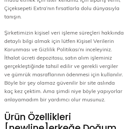
Çiçeksepeti Extra’nın fırsatlarla dolu dünyasıyla
tanışın.
Şirketimizin kişisel veri işleme süreçleri hakkında
detaylı bilgi almak için lütfen Kişisel Verilerin
Korunması ve Gizlilik Politikası’nı inceleyiniz.
İthalat ücreti depozitosu, satın alım işleminiz
gerçekleştiğinde tahsil edilir ve gerekli vergiler
ve gümrük masraflarının ödenmesi için kullanılır.
Böyle bir şey olamaz güvenilir bir site aslında
kaç kez çektim. Ama şimdi niye böyle yapıyorlar
anlayamadım bir yardımcı olur musunuz.
Ürün Özellikleri
[newline]erkeğe Doğum