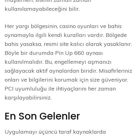
kullanılamayabileceğini bilir.
Her yargı bölgesinin, casino oyunları ve bahis
oynamayla ilgili kendi kuralları vardır. Bölgede
bahis yasaksa, resmi site kalıcı olarak yasaklanır.
Böyle bir durumda Pin Up 660 aynası
kullanılmalıdır. Bu, engellemeyi aşmanızı
sağlayacak aktif aynalardan biridir. Misafirleriniz
onları ve bilgilerini korumak için size güveniyor.
PCI uyumluluğu ile ihtiyaçlarını her zaman
karşılayabilirsiniz.
En Son Gelenler
Uygulamayı üçüncü taraf kaynaklarda