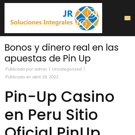
Saltar
al
contenido
(presiona
la
Bonos y dinero real en las
tecla
apuestas de Pin Up
Intro)
Publicado por
admin
Uncategorized
Publicado en
abril 18, 2022
Pin-Up Casino
en Peru Sitio
Oficial PinUp