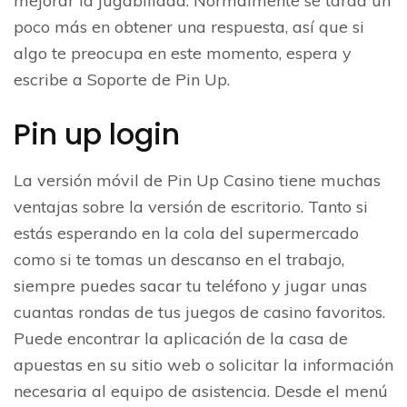
mejorar la jugabilidad. Normalmente se tarda un
poco más en obtener una respuesta, así que si
algo te preocupa en este momento, espera y
escribe a Soporte de Pin Up.
Pin up login
La versión móvil de Pin Up Casino tiene muchas
ventajas sobre la versión de escritorio. Tanto si
estás esperando en la cola del supermercado
como si te tomas un descanso en el trabajo,
siempre puedes sacar tu teléfono y jugar unas
cuantas rondas de tus juegos de casino favoritos.
Puede encontrar la aplicación de la casa de
apuestas en su sitio web o solicitar la información
necesaria al equipo de asistencia. Desde el menú