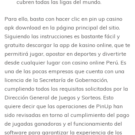
cubren todas las ligas del mundo.
Para ello, basta con hacer clic en pin up casino
apk download en la página principal del sitio.
Siguiendo las instrucciones es bastante fácil y
gratuito descargar la app de kasino online, que te
permitirá jugar, apostar en deportes y divertirte
desde cualquier lugar con casino online Perú. Es
una de las pocas empresas que cuenta con una
licencia de la Secretaría de Gobernación,
cumpliendo todos los requisitos solicitados por la
Dirección General de Juegos y Sorteos. Esto
quiere decir que las operaciones de PinUp han
sido revisadas en torno al cumplimiento del pago
de jugadas ganadoras y el funcionamiento del
software para garantizar la experiencia de los