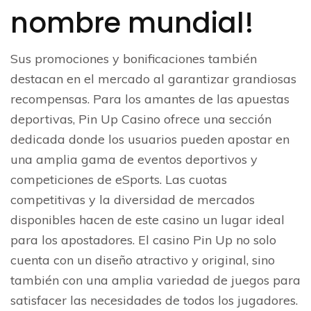
nombre mundial!
Sus promociones y bonificaciones también
destacan en el mercado al garantizar grandiosas
recompensas. Para los amantes de las apuestas
deportivas, Pin Up Casino ofrece una sección
dedicada donde los usuarios pueden apostar en
una amplia gama de eventos deportivos y
competiciones de eSports. Las cuotas
competitivas y la diversidad de mercados
disponibles hacen de este casino un lugar ideal
para los apostadores. El casino Pin Up no solo
cuenta con un diseño atractivo y original, sino
también con una amplia variedad de juegos para
satisfacer las necesidades de todos los jugadores.