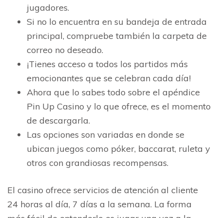
jugadores.
Si no lo encuentra en su bandeja de entrada
principal, compruebe también la carpeta de
correo no deseado.
¡Tienes acceso a todos los partidos más
emocionantes que se celebran cada día!
Ahora que lo sabes todo sobre el apéndice
Pin Up Casino y lo que ofrece, es el momento
de descargarla.
Las opciones son variadas en donde se
ubican juegos como póker, baccarat, ruleta y
otros con grandiosas recompensas.
El casino ofrece servicios de atención al cliente
24 horas al día, 7 días a la semana. La forma