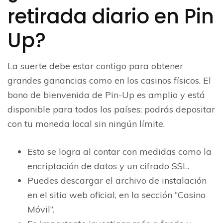
retirada diario en Pin
Up?
La suerte debe estar contigo para obtener
grandes ganancias como en los casinos físicos. El
bono de bienvenida de Pin-Up es amplio y está
disponible para todos los países; podrás depositar
con tu moneda local sin ningún límite.
Esto se logra al contar con medidas como la
encriptación de datos y un cifrado SSL.
Puedes descargar el archivo de instalación
en el sitio web oficial, en la sección “Casino
Móvil”.