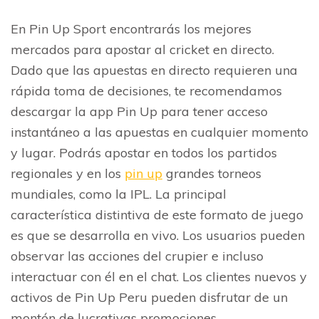
En Pin Up Sport encontrarás los mejores
mercados para apostar al cricket en directo.
Dado que las apuestas en directo requieren una
rápida toma de decisiones, te recomendamos
descargar la app Pin Up para tener acceso
instantáneo a las apuestas en cualquier momento
y lugar. Podrás apostar en todos los partidos
regionales y en los
pin up
grandes torneos
mundiales, como la IPL. La principal
característica distintiva de este formato de juego
es que se desarrolla en vivo. Los usuarios pueden
observar las acciones del crupier e incluso
interactuar con él en el chat. Los clientes nuevos y
activos de Pin Up Peru pueden disfrutar de un
montón de lucrativas promociones.