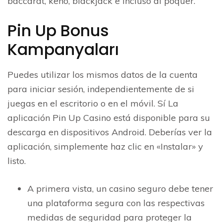
baccarat, keno, blackjack e incluso al póquer.
Pin Up Bonus
Kampanyaları
Puedes utilizar los mismos datos de la cuenta
para iniciar sesión, independientemente de si
juegas en el escritorio o en el móvil. Sí La
aplicación Pin Up Casino está disponible para su
descarga en dispositivos Android. Deberías ver la
aplicación, simplemente haz clic en «Instalar» y
listo.
A primera vista, un casino seguro debe tener
una plataforma segura con las respectivas
medidas de seguridad para proteger la