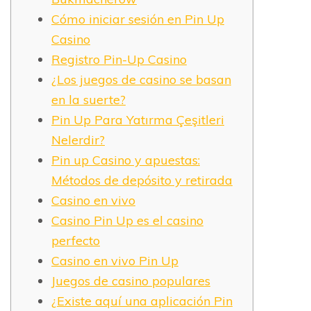
Cómo iniciar ​sesión en P​in Up
Casino
Registro Pin-Up Casino
¿Los juegos de casino se basan
en la suerte?
Pin Up Para Yatırma Çeşitleri
Nelerdir?
Pin up Casino y apuestas:
Métodos de depósito y retirada
Casino en vivo
Casino Pin Up es el casino
perfecto
Casino en vivo Pin Up
Juegos de casino populares
¿Existe aquí una aplicación Pin