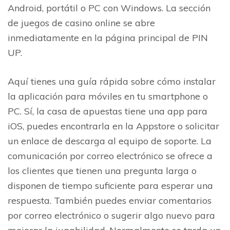
Android, portátil o PC con Windows. La sección
de juegos de casino online se abre
inmediatamente en la página principal de PIN
UP.
Aquí tienes una guía rápida sobre cómo instalar
la aplicación para móviles en tu smartphone o
PC. Sí, la casa de apuestas tiene una app para
iOS, puedes encontrarla en la Appstore o solicitar
un enlace de descarga al equipo de soporte. La
comunicación por correo electrónico se ofrece a
los clientes que tienen una pregunta larga o
disponen de tiempo suficiente para esperar una
respuesta. También puedes enviar comentarios
por correo electrónico o sugerir algo nuevo para