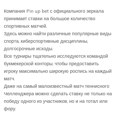
Компания Pin up bet с официального зеркала
принимает ставки на большое количество
спортивных матчей.
Здесь можно найти различные популярные виды
спорта, киберспортивные дисциплины,
долгосрочные исходы.
Все турниры тщательно исследуются командой
букмекерской конторы, чтобы предоставить
игроку максимально широкую роспись на каждый
матч.
Даже на самый малоизвестный матч теннисного
Челленджера можно сделать ставку не только на
победу одного из участников, но и на тотал или
фору.