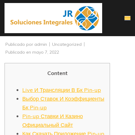
Saltar
al
contenido
(presiona
la
Publicado por
admin
Uncategorized
tecla
Publicado en
mayo 7, 2022
Intro)
Content
Live И Трансляции В Бк Pin-up
Выбор Ставок И Коэффициенты
Бк Pin-up
Pin-up Ставки И Казино
Официальный Сайт
Как Скачать Приложение Pin-up