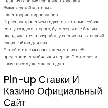
Один из главных принципов хорошей
букмекерской конторы –
клиентоориентированность.
С распространением гаджетов, которые сейчас
есть у каждого второго, букмекеры все больше
вкладываются в разработку специальных версий
своих сайтов для них.
В этой статье мы расскажем, что из себя
представляет мобильная версия Pin-up bet, и
какие преимущества она дает.
Pin-up Ставки И
Казино Официальный
Сайт