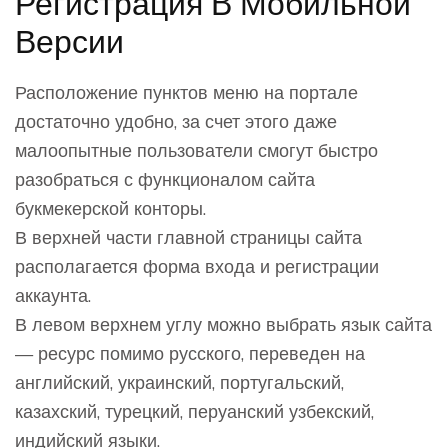
Регистрация В Мобильной
Версии
Расположение пунктов меню на портале
достаточно удобно, за счет этого даже
малоопытные пользователи смогут быстро
разобраться с функционалом сайта
букмекерской конторы.
В верхней части главной страницы сайта
располагается форма входа и регистрации
аккаунта.
В левом верхнем углу можно выбрать язык сайта
— ресурс помимо русского, переведен на
английский, украинский, португальский,
казахский, турецкий, перуанский узбекский,
индийский языки.