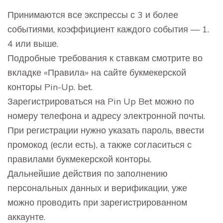
Принимаются все экспрессы с 3 и более
событиями, коэффициент каждого события — 1.
4 или выше.
Подробные требования к ставкам смотрите во
вкладке «Правила» на сайте букмекерской
конторы Pin-Up. bet.
Зарегистрироваться на Pin Up Bet можно по
номеру телефона и адресу электронной почты.
При регистрации нужно указать пароль, ввести
промокод (если есть), а также согласиться с
правилами букмекерской конторы.
Дальнейшие действия по заполнению
персональных данных и верификации, уже
можно проводить при зарегистрированном
аккаунте.