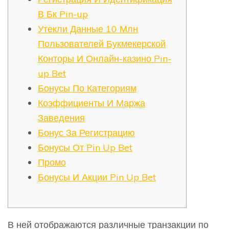
В Бк Pin-up
Утекли Данные 10 Млн
Пользователей Букмекерской
Конторы И Онлайн-казино Pin-
up Bet
Бонусы По Категориям
Коэффициенты И Маржа
Заведения
Бонус За Регистрацию
Бонусы От Pin Up Bet
Промо
Бонусы И Акции Pin Up Bet
В ней отображаются различные транзакции по