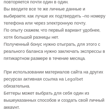
повторяется почти один в один.
Вы вводите все те же личные данные и
выбираете, как лучше их подтвердить –по номеру
телефона или через электронную почту.
По опыту скажем, что первый вариант удобнее,
хотя большой разницы нет.
Полученный бонус нужно отыграть, для этого с
реального баланса нужно заключать экспрессы в
пятикартном размере в течение месяца.
При использовании материалов сайта на других
ресурсах активная ссылка на Legalbet
обязательна.
Беттеры может выбрать для себя один из
вышеуказанных способов и создать свой личный
аккаунт.