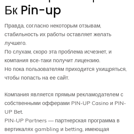
Бк Pin-up
Правда, согласно некоторым отзывам,
стабильность их работы оставляет желать
лучшего.
По слухам, скоро эта проблема исчезнет, и
компания все-таки получит лицензию.
Но пока пользователям приходится ухищряться,
чтобы попасть на ее сайт.
Компания является прямым рекламодателем с
собственными офферами PIN-UP Casino и PIN-
UP Bet.
PIN-UP Partners — партнерская программа в
вертикалях gambling и betting, имеющая