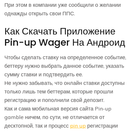
При этом в компании уже сообщили о желании
однажды открыть свои ППС.
Как Скачать Приложение
Pin-up Wager На Андроид
Чтобы сделать ставку на определенное событие,
беттеру нужно выбрать данное событие, указать
сумму ставки и подтвердить ее.
Не нужно забывать, что онлайн ставки доступны
только лишь тем беттерам, которые прошли
регистрацию и пополнили свой депозит.
Как и сама мобильная версия сайта Pin-up
gamble ничем, по сути, не отличается от
десктопной, так и процесс
pin up
регистрации