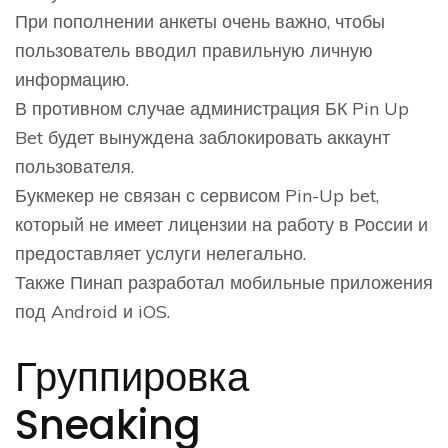
При пополнении анкеты очень важно, чтобы
пользователь вводил правильную личную
информацию.
В противном случае администрация БК Pin Up
Bet будет вынуждена заблокировать аккаунт
пользователя.
Букмекер не связан с сервисом Pin-Up bet,
который не имеет лицензии на работу в России и
предоставляет услуги нелегально.
Также Пинап разработал мобильные приложения
под Android и iOS.
Группировка
Sneaking