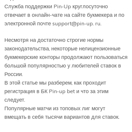
Служба поддержки Pin-Up круглосуточно
отвечает в онлайн-чате на сайте букмекера и по
электронной почте support@pin-up. ru.
Несмотря на достаточно строгие нормы
законодательства, некоторые нелицензионные
букмекерские конторы продолжают пользоваться
большой популярностью у любителей ставок в
России.
В этой статье мы разберем, как проходит
регистрация в БК Pin-up bet и что за этим
следует.
Популярные матчи из топовых лиг могут
вмещать в себя тысячи вариантов для ставок.