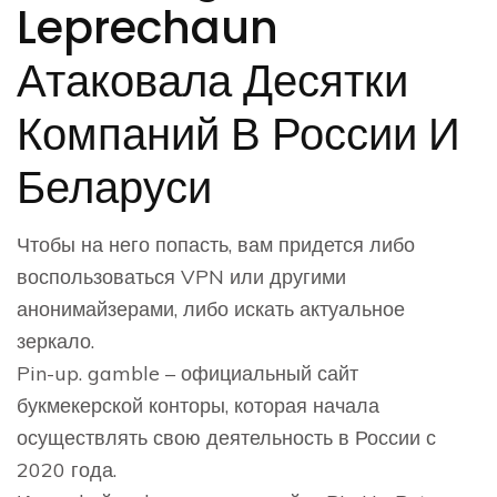
Leprechaun
Атаковала Десятки
Компаний В России И
Беларуси
Чтобы на него попасть, вам придется либо
воспользоваться VPN или другими
анонимайзерами, либо искать актуальное
зеркало.
Pin-up. gamble – официальный сайт
букмекерской конторы, которая начала
осуществлять свою деятельность в России с
2020 года.