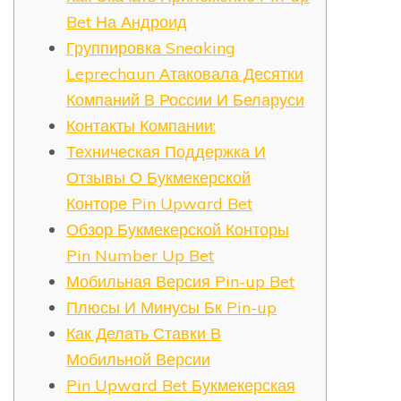
Bet На Андроид
Группировка Sneaking
Leprechaun Атаковала Десятки
Компаний В России И Беларуси
Контакты Компании:
Техническая Поддержка И
Отзывы О Букмекерской
Конторе Pin Upward Bet
Обзор Букмекерской Конторы
Pin Number Up Bet
Мобильная Версия Pin-up Bet
Плюсы И Минусы Бк Pin-up
Как Делать Ставки В
Мобильной Версии
Pin Upward Bet Букмекерская