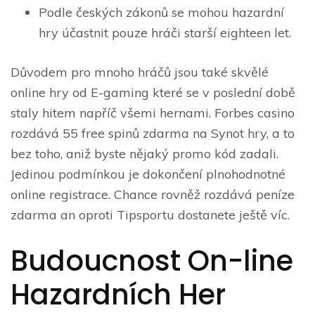
Podle českých zákonů se mohou hazardní
hry účastnit pouze hráči starší eighteen let.
Důvodem pro mnoho hráčů jsou také skvělé
online hry od E-gaming které se v poslední době
staly hitem napříč všemi hernami. Forbes casino
rozdává 55 free spinů zdarma na Synot hry, a to
bez toho, aniž byste nějaký promo kód zadali.
Jedinou podmínkou je dokončení plnohodnotné
online registrace. Chance rovněž rozdává peníze
zdarma an oproti Tipsportu dostanete ještě víc.
Budoucnost On-line
Hazardních Her