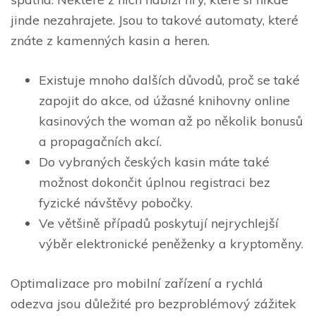
jinde nezahrajete. Jsou to takové automaty, které
znáte z kamenných kasin a heren.
Existuje mnoho dalších důvodů, proč se také
zapojit do akce, od úžasné knihovny online
kasinových the woman až po několik bonusů
a propagačních akcí.
Do vybraných českých kasin máte také
možnost dokončit úplnou registraci bez
fyzické návštěvy pobočky.
Ve většině případů poskytují nejrychlejší
výběr elektronické peněženky a kryptoměny.
Optimalizace pro mobilní zařízení a rychlá
odezva jsou důležité pro bezproblémový zážitek