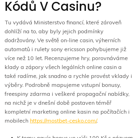
Kódů V Casinu?
Tu vydává Ministerstvo financí, které zároveň
dohlíží na to, aby byly jejich podmínky
dodržovány. Ve světě on-line casin, výherních
automatů i rulety sony ericsson pohybujeme již
více než 10 let. Recenzujeme hry, porovnáváme
klady a zápory všech legálních online casin a
také radíme, jak snadno a rychle provést vklady i
výběry. Podrobně mapujeme vstupní bonusy,
freespiny zdarma i veškeré propagační nabídky,
na nichž je v dnešní době postaven téměř
kompletní marketing online kasin na počítačích i
mobilech
https://mostbet-cesko.com/
.
K tomu navíc bonus ve výši 100 Kč s názvem