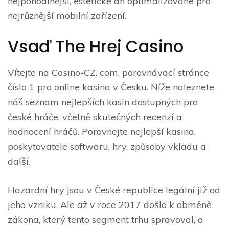
nejpohodlnější, estetické an optimalizované pro
nejrůznější mobilní zařízení.
Vsaď The Hrej Casino
Vítejte na Casino-CZ. com, porovnávací stránce
číslo 1 pro online kasina v Česku. Níže naleznete
náš seznam nejlepších kasin dostupných pro
české hráče, včetně skutečných recenzí a
hodnocení hráčů. Porovnejte nejlepší kasina,
poskytovatele softwaru, hry, způsoby vkladu a
další.
Hazardní hry jsou v České republice legální již od
jeho vzniku. Ale až v roce 2017 došlo k obměně
zákona, který tento segment trhu spravoval, a