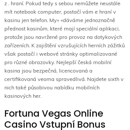
z . hraní. Pokud tedy s sebou nemůžete neustále
mít notebook computer, postačí vám e hraní v
kasinu jen telefon. My» «dáváme jednoznačně
přednost kasinům, které mají speciální aplikaci,
protože jsou navržené pro provoz na dotykových
zařízeních. K zajištění vzrušujících herních zážitků
však postačí i webové stránky optimalizované
pro různé obrazovky. Nejlepší česká mobilní
kasina jsou bezpečná, licencovaná a
certifikovaná veoma spravedlivá. Najdete sixth v
nich také působivou nabídku mobilních
kasinových her.
Fortuna Vegas Online
Casino Vstupní Bonus