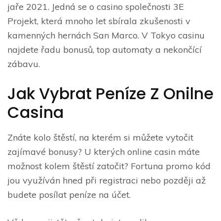
jaře 2021. Jedná se o casino společnosti 3E
Projekt, která mnoho let sbírala zkušenosti v
kamenných hernách San Marco. V Tokyo casinu
najdete řadu bonusů, top automaty a nekončící
zábavu.
Jak Vybrat Peníze Z Onilne
Casina
Znáte kolo štěstí, na kterém si můžete vytočit
zajímavé bonusy? U kterých online casin máte
možnost kolem štěstí zatočit? Fortuna promo kód
jou využíván hned při registraci nebo později až
budete posílat peníze na účet.