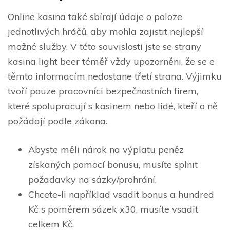
Online kasina také sbírají údaje o poloze
jednotlivých hráčů, aby mohla zajistit nejlepší
možné služby. V této souvislosti jste se strany
kasina light beer téměř vždy upozorněni, že se e
těmto informacím nedostane třetí strana. Výjimku
tvoří pouze pracovníci bezpečnostních firem,
které spolupracují s kasinem nebo lidé, kteří o ně
požádají podle zákona.
Abyste měli nárok na výplatu peněz
získaných pomocí bonusu, musíte splnit
požadavky na sázky/prohrání.
Chcete-li například vsadit bonus a hundred
Kč s poměrem sázek x30, musíte vsadit
celkem Kč.