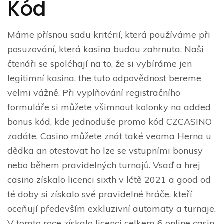
Kód
Máme přísnou sadu kritérií, která používáme při
posuzování, která kasina budou zahrnuta. Naši
čtenáři se spoléhají na to, že si vybíráme jen
legitimní kasina, the tuto odpovědnost bereme
velmi vážně. Při vyplňování registračního
formuláře si můžete všimnout kolonky na added
bonus kód, kde jednoduše promo kód CZCASINO
zadáte. Casino můžete znát také veoma Herna u
dědka an otestovat ho lze se vstupními bonusy
nebo během pravidelných turnajů. Vsaď a hrej
casino získalo licenci sixth v létě 2021 a good od
té doby si získalo své pravidelné hráče, kteří
oceňují především exkluzivní automaty a turnaje.
V tomto roce získalo licenci celkem 6 online casin,