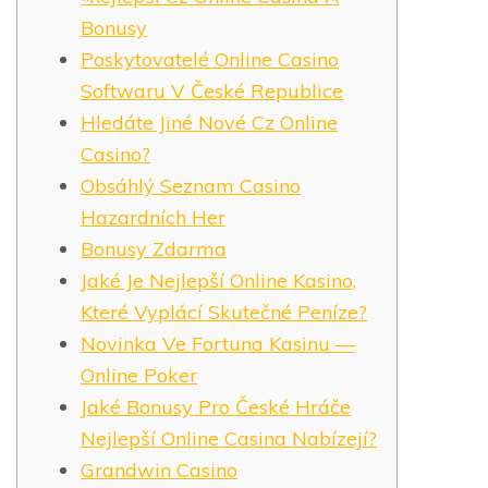
Bonusy
Poskytovatelé Online Casino
Softwaru V České Republice
Hledáte Jiné Nové Cz Online
Casino?
Obsáhlý Seznam Casino
Hazardních Her
Bonusy Zdarma
Jaké Je Nejlepší Online Kasino,
Které Vyplácí Skutečné Peníze?
Novinka Ve Fortuna Kasinu —
Online Poker
Jaké Bonusy Pro České Hráče
Nejlepší Online Casina Nabízejí?
Grandwin Casino