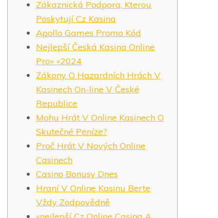
Zákaznická Podpora, Kterou
Poskytují Cz Kasina
Apollo Games Promo Kód
Nejlepší Česká Kasina Online
Pro» «2024
Zákony O Hazardních Hrách V
Kasinech On-line V České
Republice
Mohu Hrát V Online Kasinech O
Skutečné Peníze?
Proč Hrát V Nových Online
Casinech
Casino Bonusy Dnes
Hraní V Online Kasinu Berte
Vždy Zodpovědně
«nejlepší Cz Online Casina A