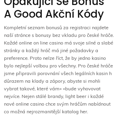
Opakující Se Bonus
A Good Akční Kódy
Kompletní seznam bonusů za registraci najdete
naší stránce s bonusy bez vkladu pro české hráče.
Každé online on line casino má svoje silné a slabé
stránky a každý hráč má jiné požadavky a
preference. Proto nelze říct, že by jedno kasino
bylo nejlepší volbou pro všechny. Pro české hráče
jsme připravili porovnání všech legálních kasin h
důrazem na klady a zápory, abyste si mohli
vybrat takové, které vám» «bude vyhovovat
nejvíce. Nejen stálé brandy, light beer i každé
nové online casino chce svým hráčům nabídnout
co možná nejrozmanitější katalog her.