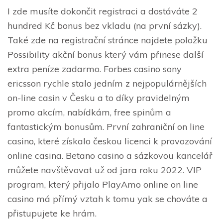
I zde musíte dokončit registraci a dostáváte 2
hundred Kč bonus bez vkladu (na první sázky).
Také zde na registrační stránce najdete položku
Possibility akční bonus který vám přinese další
extra peníze zadarmo. Forbes casino sony
ericsson rychle stalo jedním z nejpopulárnějších
on-line casin v Česku a to díky pravidelným
promo akcím, nabídkám, free spinům a
fantastickým bonusům. První zahraniční on line
casino, které získalo českou licenci k provozování
online casina. Betano casino a sázkovou kancelář
můžete navštěvovat už od jara roku 2022. VIP
program, který přijalo PlayAmo online on line
casino má přímý vztah k tomu yak se chováte a
přistupujete ke hrám.