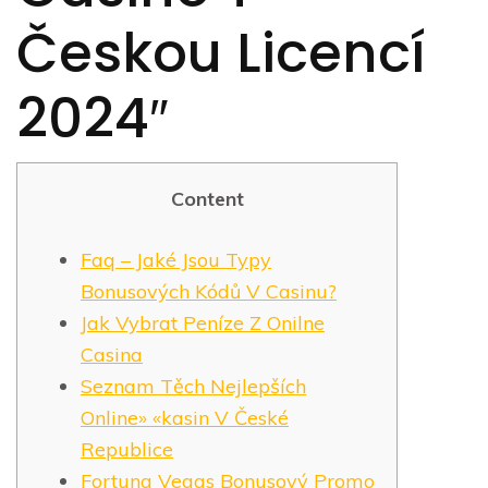
Českou Licencí
2024″
Content
Faq – Jaké Jsou Typy
Bonusových Kódů V Casinu?
Jak Vybrat Peníze Z Onilne
Casina
Seznam Těch Nejlepších
Online» «kasin V České
Republice
Fortuna Vegas Bonusový Promo