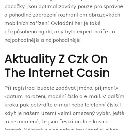
pobočky. Jsou optimalizovány pouze pro správné
a pohodlné zobrazení rozhraní em obrazovkách
mobilních zařízení. Ovládání her je také
přizpůsobeno ngakl, aby bylo expert hráče co
nejpohodlnější a nejpohodlnější.
Aktuality Z Czk On
The Internet Casin
Při registraci budete zadávat jméno, příjmení,»
«datum narození, mobilní číslo a e-mail. V dalším
kroku pak potvrdíte e-mail nebo telefonní číslo. I
když je našem území velmi omezený výběr, ještě
to neznamená, že jsou česká on-line kasina
špatná. Některé z nich nabízí hry, které si nikde