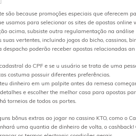
te são because promoções especiais que oferecem pa
que usamos para selecionar os sites de apostas online
ção acima, subsiste outra regulamentação na análise
suas vertentes, incluindo jogos do bicho, cassinos, bi
a despacho poderão receber apostas relacionadas an 
o cadastral do CPF e se u usuário se trata de uma pes
 costuma possuir diferentes preferências.
 teu dinheiro em um palpite antes da remesa começar
detalhes e escolher the melhor casa para apostas para
há torneios de todos os portes.
guns bônus extras ao jogar no cassino KTO, como o C
 ganhará uma quantia de dinheiro de volta, o cashback
ancar os termos electronic condições gerais.