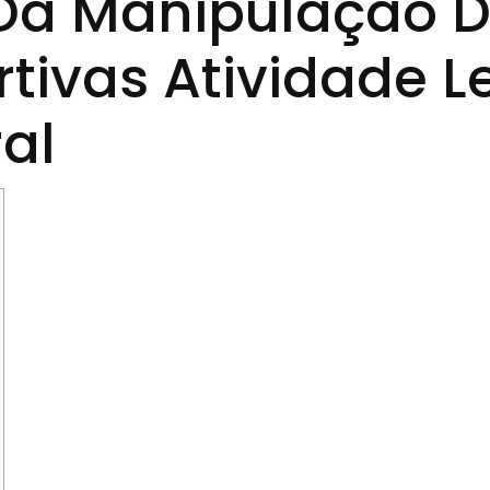
Da Manipulação D
tivas Atividade Le
al