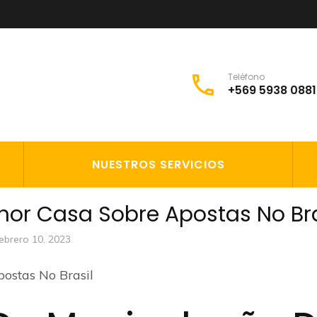
Teléfono
+569 5938 0881
NUESTROS SERVICIOS
hor Casa Sobre Apostas No Br
ebrero 10, 2023
ostas No Brasil