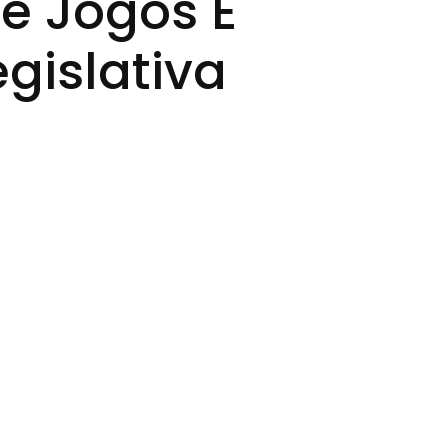
e Jogos E
gislativa