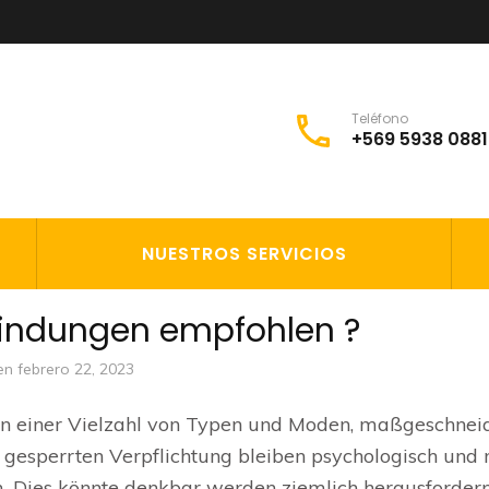
Teléfono
+569 5938 0881
NUESTROS SERVICIOS
bindungen empfohlen ?
 en
febrero 22, 2023
 einer Vielzahl von Typen und Moden, maßgeschneid
t gesperrten Verpflichtung bleiben psychologisch und 
m. Dies könnte denkbar werden ziemlich herausforder