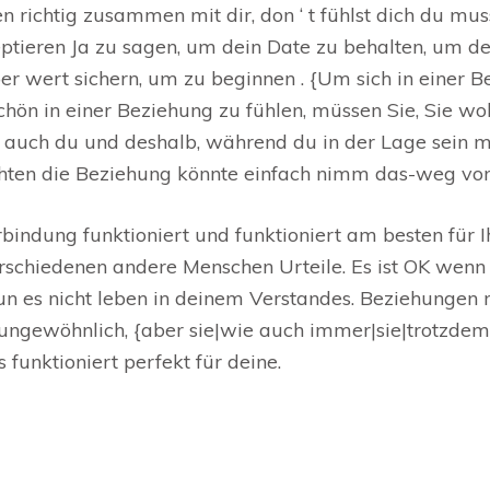
 richtig zusammen mit dir, don ‘ t fühlst dich du mus
ieren Ja zu sagen, um dein Date zu behalten, um dein
r wert sichern, um zu beginnen . {Um sich in einer Be
chön in einer Beziehung zu fühlen, müssen Sie, Sie woll
d auch du und deshalb, während du in der Lage sein m
hten die Beziehung könnte einfach nimm das-weg von d
indung funktioniert und funktioniert am besten für I
schiedenen andere Menschen Urteile. Es ist OK wen
e tun es nicht leben in deinem Verstandes. Beziehunge
ungewöhnlich, {aber sie|wie auch immer|sie|trotzdem|
funktioniert perfekt für deine.