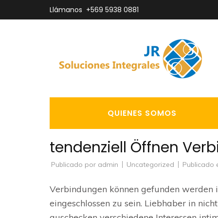
Saltar
Llámanos
+569 5938 0881
al
contenido
(presiona
la
tecla
Intro)
QUIENES SOMOS
tendenziell Öffnen Ver
Publicado por
admin
Uncategorized
Publicado
Verbindungen können gefunden werden in
eingeschlossen zu sein. Liebhaber in nich
auschecken verschiedene Interessen inti