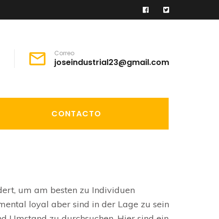
Correo
joseindustrial23@gmail.com
CONTACTO
ert, um am besten zu Individuen
mental loyal aber sind in der Lage zu sein
nd Umstand zu durchsuchen. Hier sind ein