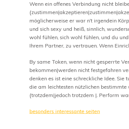
Wenn ein offenes Verbindung nicht bleiben
{zustimmen|akzeptieren|zustimmen|akzept
möglicherweise er war n’t irgendein Körpe
und sich sexy und heiß, sinnlich, wunders
wohl fühlen, sich wohl fühlen, und du un
Ihrem Partner, zu vertrauen. Wenn Einric
By same Token, wenn nicht gesperrte Verb
bekommen|werden nicht festgefahren ver
denken es ist eine schreckliche Idee. Si
die am leichtesten nützlichen bestimmte 
{trotzdem|jedoch trotzdem |. Perform was 
besonders interessante seiten