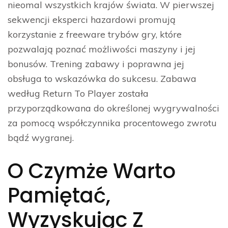
nieomal wszystkich krajów świata. W pierwszej
sekwencji eksperci hazardowi promują
korzystanie z freeware trybów gry, które
pozwalają poznać możliwości maszyny i jej
bonusów. Trening zabawy i poprawna jej
obsługa to wskazówka do sukcesu. Zabawa
według Return To Player została
przyporządkowana do określonej wygrywalności
za pomocą współczynnika procentowego zwrotu
bądź wygranej.
O Czymże Warto
Pamiętać,
Wyzyskując Z