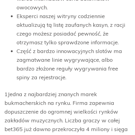
owocowych.
Eksperci naszej witryny codziennie
aktualizują tą listę zaufanych kasyn, z racji
czego możesz posiadać pewność, że
otrzymasz tylko sprawdzone informacje.
Część z bardzo innowacyjnych slotów ma
zagmatwane linie wygrywające, albo
bardzo złożone reguły wygrywania free
spiny za rejestracje.
1Jedna z najbardziej znanych marek
bukmacherskich na rynku. Firma zapewnia
dopuszczenie do ogromnej wielkości rynków
zakładów muzycznych. Liczba graczy w całej
bet365 już dawno przekroczyła 4 miliony i sięga