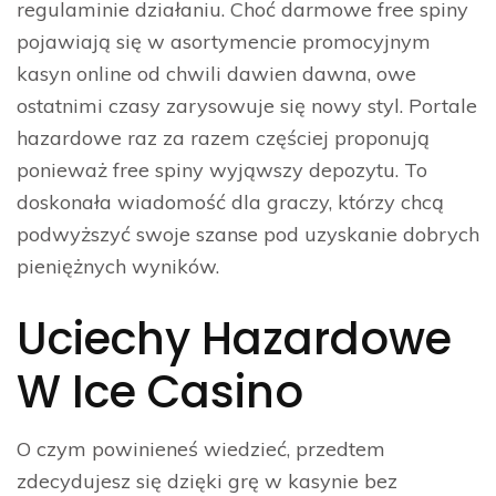
regulaminie działaniu. Choć darmowe free spiny
pojawiają się w asortymencie promocyjnym
kasyn online od chwili dawien dawna, owe
ostatnimi czasy zarysowuje się nowy styl. Portale
hazardowe raz za razem częściej proponują
ponieważ free spiny wyjąwszy depozytu. To
doskonała wiadomość dla graczy, którzy chcą
podwyższyć swoje szanse pod uzyskanie dobrych
pieniężnych wyników.
Uciechy Hazardowe
W Ice Casino
O czym powinieneś wiedzieć, przedtem
zdecydujesz się dzięki grę w kasynie bez