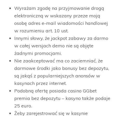
Wyrażam zgodę na przyjmowanie drogą
elektroniczną w wskazany przeze moją
osobę adres e-mail wiadomości handlowej
w rozumieniu art. 10 ust.
Innymi słowy, że jackpot zabawy za darmo
w całej wersjach demo nie są objęte
żadnymi promocjami.
Nie zaakceptować ma co zaciemniać, że
darmowe środki jako bonusy bez depozytu,
są jakąś z popularniejszych anonsów w
kasynach przez internet.
Podobną ofertę posiada casino GGbet
premia bez depozytu – kasyno także podaje
25 euro.
Żeby zarejestrować się w kasynie