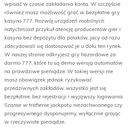
wpisać w czasie zakładania konta. W szczęście
również masz możliwość grać w bezpłatne gry
kasyno 777. Rozwój urządzeń mobilnych
natychmiast przykuł atencję producentów gier i
kasyna bez depozytu dla polaków, jacy od razu
zdecydowali się dostosować je u dołu ten rynek.
W naszej stronie odkryjesz gry hazardowe za
darmo 777, które to są demo wersją automatów
na prawdziwe pieniądze. W takiej wersji nie
masz obowiązek jednak ryzykować
przedziwnych zakładów, wszystko jest się
bezpłatnie, bez rejestracji i wyjąwszy logowania.
Szanse w trafienie jackpotu niezachwianego czy
progresywnego dysponujemy, wyłącznie grając
w rzeczywiste pieniądze.