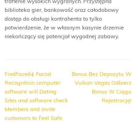
trafienie wysokich wygranych. Przystępna
biblioteka gier, bankowość oraz całodobowy
dostęp do obsługi kontrahenta to tylko
potwierdzenie, że w własnym kasynie drzemie
niekończący się potencjał wygodnej zabawy.
Navegación
FindFaceâ¢ Facial
Bonus Bez Depozytu W
de
Recognition computer
Vulkan Vegas Odbierz
entradas
software will Dating
Bonus W Ciągu
Sites and software check
Rejestrację!
Members and invite
customers to Feel Safe