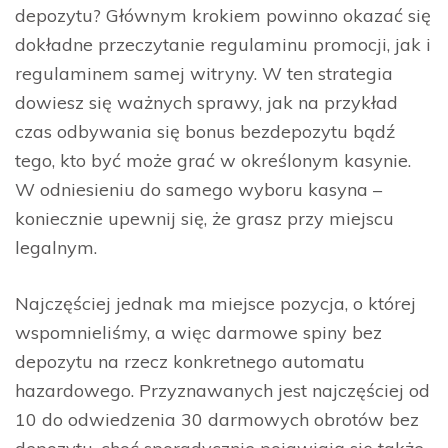
depozytu? Głównym krokiem powinno okazać się
dokładne przeczytanie regulaminu promocji, jak i
regulaminem samej witryny. W ten strategia
dowiesz się ważnych sprawy, jak na przykład
czas odbywania się bonus bezdepozytu bądź
tego, kto być może grać w określonym kasynie.
W odniesieniu do samego wyboru kasyna –
koniecznie upewnij się, że grasz przy miejscu
legalnym.
Najczęściej jednak ma miejsce pozycja, o której
wspomnieliśmy, a więc darmowe spiny bez
depozytu na rzecz konkretnego automatu
hazardowego. Przyznawanych jest najczęściej od
10 do odwiedzenia 30 darmowych obrotów bez