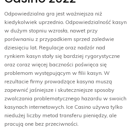
Odpowiedzialna gra jest ważniejsza niż
kiedykolwiek uprzednio. Odpowiedzialność kasyn
w dużym stopniu wzrosła, nawet przy
porównaniu z przypadkiem sprzed zaledwie
dziesięciu lat. Regulacje oraz nadzór nad
rynkiem kasyn stały się bardziej rygorystyczne
oraz coraz więcej baczności poświęca się
problemom występującym w filii kasyn. W
rezultacie firmy prowadzące kasyna muszą
zapewnić jaśniejsze i skuteczniejsze sposoby
zwalczania problematycznego hazardu w swoich
kasynach internetowych. Ice Casino używa tylko
niedużej liczby metod transferu pieniędzy, ale
pracują one bez przeciwności.