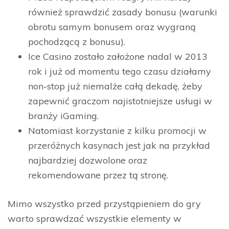
również sprawdzić zasady bonusu (warunki
obrotu samym bonusem oraz wygraną
pochodzącą z bonusu).
Ice Casino zostało założone nadal w 2013
rok i już od momentu tego czasu działamy
non-stop już niemalże całą dekadę, żeby
zapewnić graczom najistotniejsze usługi w
branży iGaming.
Natomiast korzystanie z kilku promocji w
przeróżnych kasynach jest jak na przykład
najbardziej dozwolone oraz
rekomendowane przez tą stronę.
Mimo wszystko przed przystąpieniem do gry
warto sprawdzać wszystkie elementy w