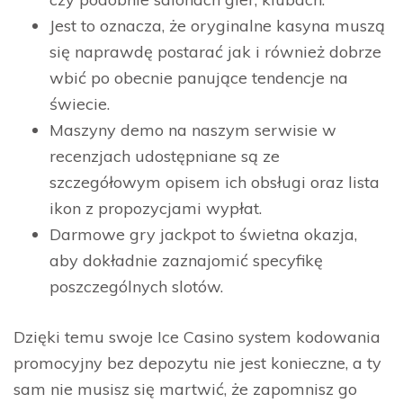
Jest to oznacza, że oryginalne kasyna muszą
się naprawdę postarać jak i również dobrze
wbić po obecnie panujące tendencje na
świecie.
Maszyny demo na naszym serwisie w
recenzjach udostępniane są ze
szczegółowym opisem ich obsługi oraz lista
ikon z propozycjami wypłat.
Darmowe gry jackpot to świetna okazja,
aby dokładnie zaznajomić specyfikę
poszczególnych slotów.
Dzięki temu swoje Ice Casino system kodowania
promocyjny bez depozytu nie jest konieczne, a ty
sam nie musisz się martwić, że zapomnisz go