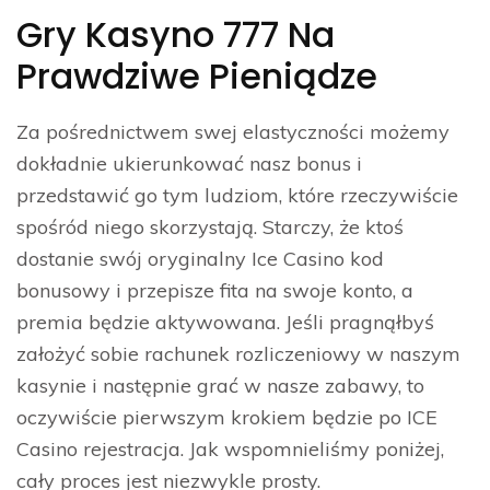
Gry Kasyno 777 Na
Prawdziwe Pieniądze
Za pośrednictwem swej elastyczności możemy
dokładnie ukierunkować nasz bonus i
przedstawić go tym ludziom, które rzeczywiście
spośród niego skorzystają. Starczy, że ktoś
dostanie swój oryginalny Ice Casino kod
bonusowy i przepisze fita na swoje konto, a
premia będzie aktywowana. Jeśli pragnąłbyś
założyć sobie rachunek rozliczeniowy w naszym
kasynie i następnie grać w nasze zabawy, to
oczywiście pierwszym krokiem będzie po ICE
Casino rejestracja. Jak wspomnieliśmy poniżej,
cały proces jest niezwykle prosty.