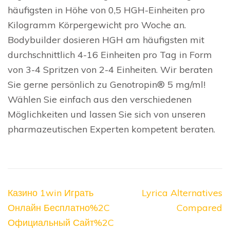
häufigsten in Höhe von 0,5 HGH-Einheiten pro
Kilogramm Körpergewicht pro Woche an.
Bodybuilder dosieren HGH am häufigsten mit
durchschnittlich 4-16 Einheiten pro Tag in Form
von 3-4 Spritzen von 2-4 Einheiten. Wir beraten
Sie gerne persönlich zu Genotropin® 5 mg/ml!
Wählen Sie einfach aus den verschiedenen
Möglichkeiten und lassen Sie sich von unseren
pharmazeutischen Experten kompetent beraten.
Navegación
Казино 1win Играть
Lyrica Alternatives
de
Онлайн Бесплатно%2C
Compared
entradas
Официальный Сайт%2C