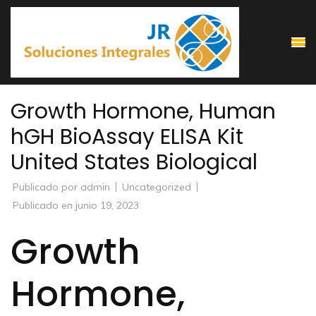
Saltar
al
contenido
(presiona
la
Growth Hormone, Human
tecla
hGH BioAssay ELISA Kit
Intro)
United States Biological
Publicado por
admin
Uncategorized
Publicado en
junio 19, 2023
Growth
Hormone,