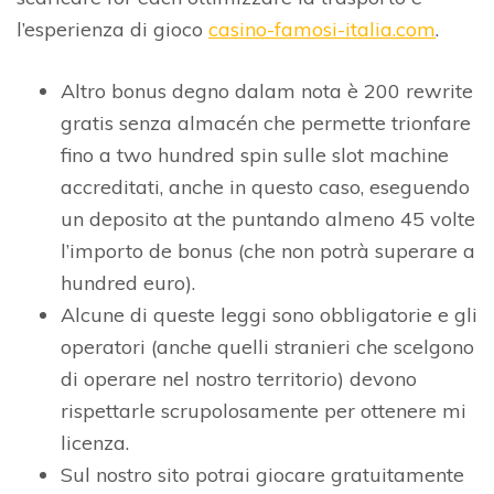
l’esperienza di gioco
casino-famosi-italia.com
.
Altro bonus degno dalam nota è 200 rewrite
gratis senza almacén che permette trionfare
fino a two hundred spin sulle slot machine
accreditati, anche in questo caso, eseguendo
un deposito at the puntando almeno 45 volte
l’importo de bonus (che non potrà superare a
hundred euro).
Alcune di queste leggi sono obbligatorie e gli
operatori (anche quelli stranieri che scelgono
di operare nel nostro territorio) devono
rispettarle scrupolosamente per ottenere mi
licenza.
Sul nostro sito potrai giocare gratuitamente