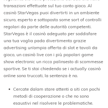
transazioni effettuate sul tuo conto gioco. Al
casinò StarVegas puoi divertirti in un ambiente
sicuro, esperto e sottoposto some sort of controlli
regolari da parte delle autorità competenti.
StarVegas è il casinò adeguato per soddisfare
una tua voglia pada divertimento grazie
advertising un’ampia offerta di slot e tavoli da
gioco, un casinò live con i più popolari game
show electronic un ricco palinsesto di scommesse
sportive. Se ti stai chiedendo se i actually casinò
online sono truccati, la sentenza è no.
Cercate dalam stare attenti a siti con pochi
metodi di cooperazione o che no sono
esaustivi nel risolvere le problematiche.