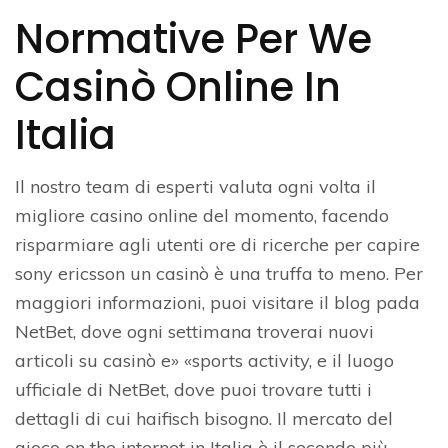
Normative Per We
Casinò Online In
Italia
Il nostro team di esperti valuta ogni volta il
migliore casino online del momento, facendo
risparmiare agli utenti ore di ricerche per capire
sony ericsson un casinò è una truffa to meno. Per
maggiori informazioni, puoi visitare il blog pada
NetBet, dove ogni settimana troverai nuovi
articoli su casinò e» «sports activity, e il luogo
ufficiale di NetBet, dove puoi trovare tutti i
dettagli di cui haifisch bisogno. Il mercato del
gioco on the internet in Italia è il secondo più