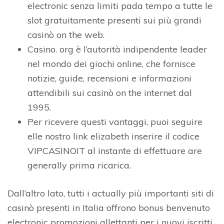
electronic senza limiti pada tempo a tutte le
slot gratuitamente presenti sui più grandi
casinò on the web.
Casino. org è l’autorità indipendente leader
nel mondo dei giochi online, che fornisce
notizie, guide, recensioni e informazioni
attendibili sui casinò on the internet dal
1995.
Per ricevere questi vantaggi, puoi seguire
elle nostro link elizabeth inserire il codice
VIPCASINOIT al instante di effettuare are
generally prima ricarica.
Dall’altro lato, tutti i actually più importanti siti di
casinò presenti in Italia offrono bonus benvenuto
electronic promozioni allettanti per i nuovi iscritti.