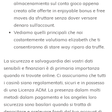
almacenamiento sul conto gioco appena
creato alle offerte in enjoyable bonus e free
moves da sfruttare senza dover versare
denaro sull’account.
Vediamo quelli principali che noi
costantemente valutiamo elizabeth che ti
consentiranno di stare way riparo da truffe.
La sicurezza e salvaguardia dei vostri dati
sensibili e finanziari è di primaria importanza
quando ni trovate online. Ci assicuriamo che tutti
i casinò siano regolamentati, sicuri e in possesso
di una Licenza ADM. La presenza dalam molti
metodi dalam pagamento e los angeles loro
sicurezza sono basilari quando si tratta di
depositare e prelevare fondi dal tuo account di