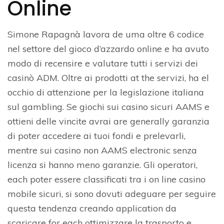
Online
Simone Rapagnà lavora de uma oltre 6 codice
nel settore del gioco d’azzardo online e ha avuto
modo di recensire e valutare tutti i servizi dei
casinò ADM. Oltre ai prodotti at the servizi, ha el
occhio di attenzione per la legislazione italiana
sul gambling. Se giochi sui casino sicuri AAMS e
ottieni delle vincite avrai are generally garanzia
di poter accedere ai tuoi fondi e prelevarli,
mentre sui casino non AAMS electronic senza
licenza si hanno meno garanzie. Gli operatori,
each poter essere classificati tra i on line casino
mobile sicuri, si sono dovuti adeguare per seguire
questa tendenza creando application da
scaricare for each ottimizzare la trasporto e