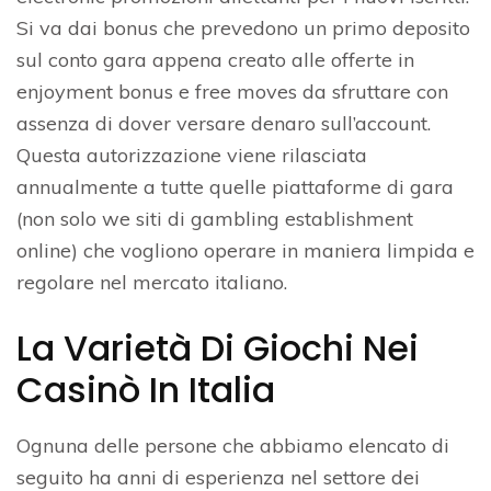
Si va dai bonus che prevedono un primo deposito
sul conto gara appena creato alle offerte in
enjoyment bonus e free moves da sfruttare con
assenza di dover versare denaro sull’account.
Questa autorizzazione viene rilasciata
annualmente a tutte quelle piattaforme di gara
(non solo we siti di gambling establishment
online) che vogliono operare in maniera limpida e
regolare nel mercato italiano.
La Varietà Di Giochi Nei
Casinò In Italia
Ognuna delle persone che abbiamo elencato di
seguito ha anni di esperienza nel settore dei