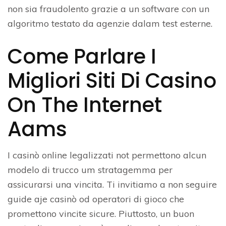
non sia fraudolento grazie a un software con un
algoritmo testato da agenzie dalam test esterne.
Come Parlare I
Migliori Siti Di Casino
On The Internet
Aams
I casinò online legalizzati not permettono alcun
modelo di trucco um stratagemma per
assicurarsi una vincita. Ti invitiamo a non seguire
guide aje casinò od operatori di gioco che
promettono vincite sicure. Piuttosto, un buon