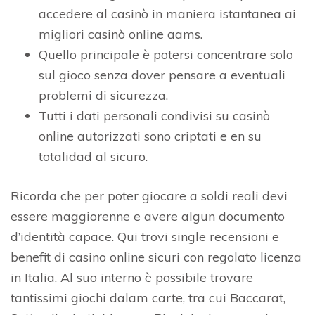
accedere al casinò in maniera istantanea ai
migliori casinò online aams.
Quello principale è potersi concentrare solo
sul gioco senza dover pensare a eventuali
problemi di sicurezza.
Tutti i dati personali condivisi su casinò
online autorizzati sono criptati e en su
totalidad al sicuro.
Ricorda che per poter giocare a soldi reali devi
essere maggiorenne e avere algun documento
d’identità capace. Qui trovi single recensioni e
benefit di casino online sicuri con regolato licenza
in Italia. Al suo interno è possibile trovare
tantissimi giochi dalam carte, tra cui Baccarat,