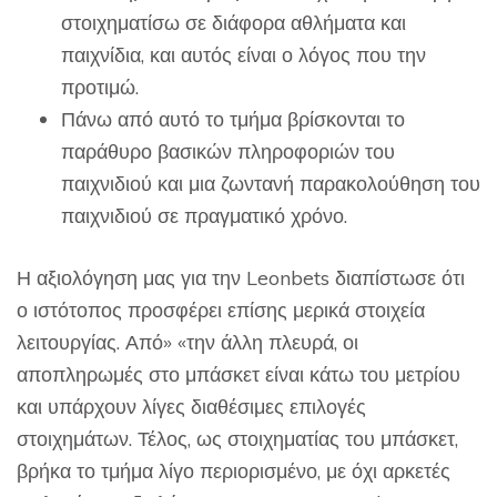
στοιχηματίσω σε διάφορα αθλήματα και
παιχνίδια, και αυτός είναι ο λόγος που την
προτιμώ.
Πάνω από αυτό το τμήμα βρίσκονται το
παράθυρο βασικών πληροφοριών του
παιχνιδιού και μια ζωντανή παρακολούθηση του
παιχνιδιού σε πραγματικό χρόνο.
Η αξιολόγηση μας για την Leonbets διαπίστωσε ότι
ο ιστότοπος προσφέρει επίσης μερικά στοιχεία
λειτουργίας. Από» «την άλλη πλευρά, οι
αποπληρωμές στο μπάσκετ είναι κάτω του μετρίου
και υπάρχουν λίγες διαθέσιμες επιλογές
στοιχημάτων. Τέλος, ως στοιχηματίας του μπάσκετ,
βρήκα το τμήμα λίγο περιορισμένο, με όχι αρκετές