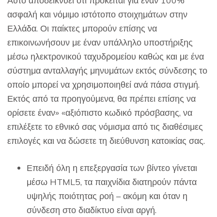
Αυτό αποδεικνύει ότι πρόκειται για έναν 100%
ασφαλή και νόμιμο ιστότοπο στοιχημάτων στην
Ελλάδα. Οι παίκτες μπορούν επίσης να
επικοινωνήσουν με έναν υπάλληλο υποστήριξης
μέσω ηλεκτρονικού ταχυδρομείου καθώς και με ένα
σύστημα ανταλλαγής μηνυμάτων εκτός σύνδεσης το
οποίο μπορεί να χρησιμοποιηθεί ανά πάσα στιγμή.
Εκτός από τα προηγούμενα, θα πρέπει επίσης να
ορίσετε έναν» «αξιόπιστο κωδικό πρόσβασης, να
επιλέξετε το εθνικό σας νόμισμα από τις διαθέσιμες
επιλογές και να δώσετε τη διεύθυνση κατοικίας σας.
Επειδή όλη η επεξεργασία των βίντεο γίνεται
μέσω HTML5, τα παιχνίδια διατηρούν πάντα
υψηλής ποιότητας ροή – ακόμη και όταν η
σύνδεση στο διαδίκτυο είναι αργή.