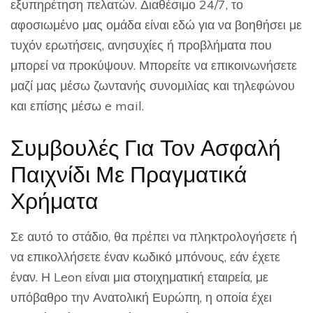
εξυπηρέτηση πελατών. Διαθέσιμο 24/7, το
αφοσιωμένο μας ομάδα είναι εδώ για να βοηθήσει με
τυχόν ερωτήσεις, ανησυχίες ή προβλήματα που
μπορεί να προκύψουν. Μπορείτε να επικοινωνήσετε
μαζί μας μέσω ζωντανής συνομιλίας και τηλεφώνου
και επίσης μέσω e mail.
Συμβουλές Για Τον Ασφαλή
Παιχνίδι Με Πραγματικά
Χρήματα
Σε αυτό το στάδιο, θα πρέπει να πληκτρολογήσετε ή
να επικολλήσετε έναν κωδικό μπόνους, εάν έχετε
έναν. Η Leon είναι μια στοιχηματική εταιρεία, με
υπόβαθρο την Ανατολική Ευρώπη, η οποία έχει