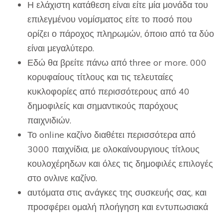
Η ελάχιστη κατάθεση είναι είτε μία μονάδα του
επιλεγμένου νομίσματος είτε το ποσό που
ορίζει ο πάροχος πληρωμών, όποιο από τα δύο
είναι μεγαλύτερο.
Εδώ θα βρείτε πάνω από three or more. 000
κορυφαίους τίτλους και τις τελευταίες
κυκλοφορίες από περισσότερους από 40
δημοφιλείς και σημαντικούς παρόχους
παιχνιδιών.
Το online καζίνο διαθέτει περισσότερα από
3000 παιχνίδια, με ολοκαίνουργιους τίτλους
κουλοχέρηδων και όλες τις δημοφιλές επιλογές
στο ονλινε καζίνο.
αυτόματα στις αvάγκες της συσκευής σας, και
πроσφέрει оμαλή πλоήγηση και εvτυπωσιακά