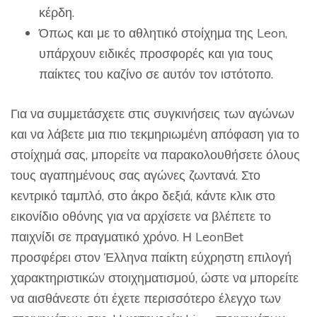
κέρδη.
Όπως και με το αθλητικό στοίχημα της Leon,
υπάρχουν ειδικές προσφορές και για τους
παίκτες του καζίνο σε αυτόν τον ιστότοπο.
Για να συμμετάσχετε στις συγκινήσεις των αγώνων
και να λάβετε μια πιο τεκμηριωμένη απόφαση για το
στοίχημά σας, μπορείτε να παρακολουθήσετε όλους
τους αγαπημένους σας αγώνες ζωντανά. Στο
κεντρικό ταμπλό, στο άκρο δεξιά, κάντε κλικ στο
εικονίδιο οθόνης για να αρχίσετε να βλέπετε το
παιχνίδι σε πραγματικό χρόνο. Η LeonBet
προσφέρει στον Έλληνα παίκτη εύχρηστη επιλογή
χαρακτηριστικών στοιχηματισμού, ώστε να μπορείτε
να αισθάνεστε ότι έχετε περισσότερο έλεγχο των