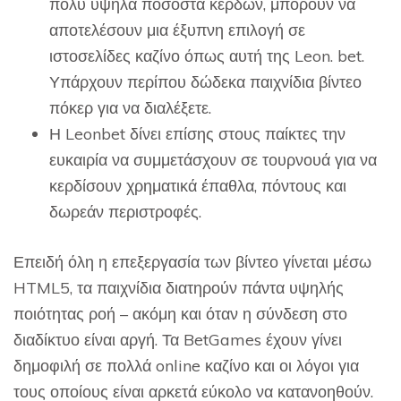
πολύ υψηλά ποσοστά κερδών, μπορούν να
αποτελέσουν μια έξυπνη επιλογή σε
ιστοσελίδες καζίνο όπως αυτή της Leon. bet.
Υπάρχουν περίπου δώδεκα παιχνίδια βίντεο
πόκερ για να διαλέξετε.
Η Leonbet δίνει επίσης στους παίκτες την
ευκαιρία να συμμετάσχουν σε τουρνουά για να
κερδίσουν χρηματικά έπαθλα, πόντους και
δωρεάν περιστροφές.
Επειδή όλη η επεξεργασία των βίντεο γίνεται μέσω
HTML5, τα παιχνίδια διατηρούν πάντα υψηλής
ποιότητας ροή – ακόμη και όταν η σύνδεση στο
διαδίκτυο είναι αργή. Τα BetGames έχουν γίνει
δημοφιλή σε πολλά online καζίνο και οι λόγοι για
τους οποίους είναι αρκετά εύκολο να κατανοηθούν.