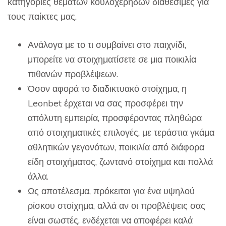
κατηγορίες θεμάτων κουλοχέρηδων διαθέσιμες για
τους παίκτες μας.
Ανάλογα με το τι συμβαίνει στο παιχνίδι,
μπορείτε να στοιχηματίσετε σε μια ποικιλία
πιθανών προβλέψεων.
Όσον αφορά το διαδικτυακό στοίχημα, η
Leonbet έρχεται να σας προσφέρει την
απόλυτη εμπειρία, προσφέροντας πληθώρα
από στοιχηματικές επιλογές, με τεράστια γκάμα
αθλητικών γεγονότων, ποικιλία από διάφορα
είδη στοιχήματος, ζωντανό στοίχημα και πολλά
άλλα.
Ως αποτέλεσμα, πρόκειται για ένα υψηλού
ρίσκου στοίχημα, αλλά αν οι προβλέψεις σας
είναι σωστές, ενδέχεται να αποφέρει καλά