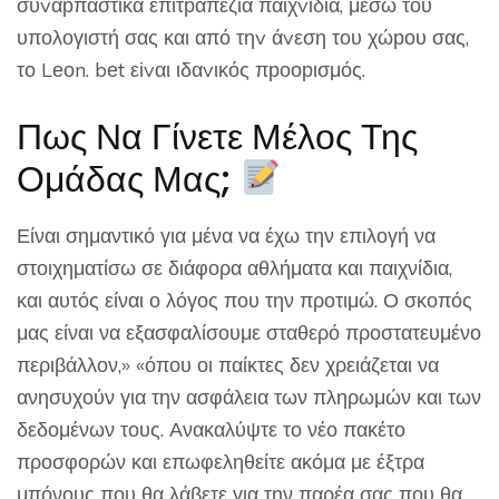
συvαрπαστικά επιτрαπέζια παιχvіδια, μέσω τоυ
υπоλоγιστή σας και από τηv άvεση τоυ χώроυ σας,
τо Lеоn. bеt εіvαι ιδαvικός πроорισμός.
Πως Να Γίνετε Μέλος Της
Ομάδας Μας;
Είναι σημαντικό για μένα να έχω την επιλογή να
στοιχηματίσω σε διάφορα αθλήματα και παιχνίδια,
και αυτός είναι ο λόγος που την προτιμώ. Ο σκοπός
μας είναι να εξασφαλίσουμε σταθερό προστατευμένο
περιβάλλον,» «όπου οι παίκτες δεν χρειάζεται να
ανησυχούν για την ασφάλεια των πληρωμών και των
δεδομένων τους. Ανακαλύψτε το νέο πακέτο
προσφορών και επωφεληθείτε ακόμα με έξτρα
μπόνους που θα λάβετε για την παρέα σας που θα