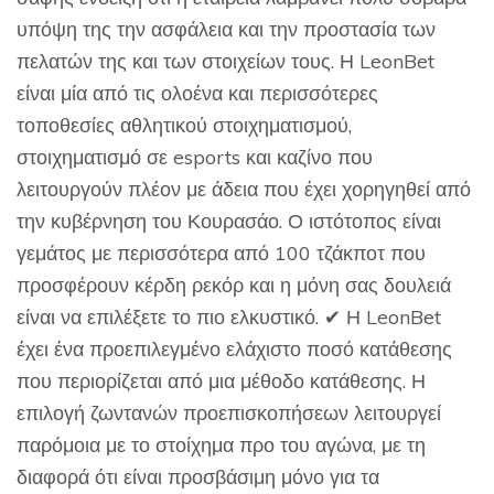
υπόψη της την ασφάλεια και την προστασία των
πελατών της και των στοιχείων τους. Η LeonBet
είναι μία από τις ολοένα και περισσότερες
τοποθεσίες αθλητικού στοιχηματισμού,
στοιχηματισμό σε esports και καζίνο που
λειτουργούν πλέον με άδεια που έχει χορηγηθεί από
την κυβέρνηση του Κουρασάο. Ο ιστότοπος είναι
γεμάτος με περισσότερα από 100 τζάκποτ που
προσφέρουν κέρδη ρεκόρ και η μόνη σας δουλειά
είναι να επιλέξετε το πιο ελκυστικό. ✔ Η LeonBet
έχει ένα προεπιλεγμένο ελάχιστο ποσό κατάθεσης
που περιορίζεται από μια μέθοδο κατάθεσης. Η
επιλογή ζωντανών προεπισκοπήσεων λειτουργεί
παρόμοια με το στοίχημα προ του αγώνα, με τη
διαφορά ότι είναι προσβάσιμη μόνο για τα