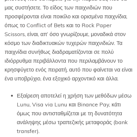
μας συστήσετε. Το είδος των παιχνιδιών που
προσφέρονται είναι ποικίλο και ορισμένα παιχνίδια,
όπως το Conflict of Bets και το Rock Paper
Scissors, είναι, απ’ όσο γνωρίζουμε, μοναδικά στον
κόσμο των διαδικτυακών τυχερών παιχνιδιών. Τα
παιχνίδια συνήθως διαδραματίζονται σε πολύ
ιδιόρρυθμα περιβάλλοντα που περιλαμβάνουν το
κρησφύγετο ενός πειρατή, αυτό που φαίνεται να είναι
ένα υποβρύχιο, ένα εξοχικό αρχοντικό και άλλα.
Εξαίρεση αποτελεί η χρήση των μεθόδων μέσω
Lunu, Visa via Lunu και Binance Pay, κάτι
όμως που αντισταθμίζεται με τη δυνατότητα
ανάληψης μέσω τραπεζικής μεταφοράς (bank
transfer).