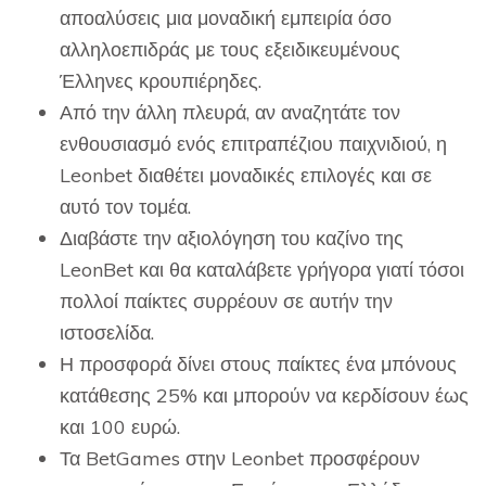
αποαλύσεις μια μοναδική εμπειρία όσο
αλληλοεπιδράς με τους εξειδικευμένους
Έλληνες κρουπιέρηδες.
Από την άλλη πλευρά, αν αναζητάτε τον
ενθουσιασμό ενός επιτραπέζιου παιχνιδιού, η
Leonbet διαθέτει μοναδικές επιλογές και σε
αυτό τον τομέα.
Διαβάστε την αξιολόγηση του καζίνο της
LeonBet και θα καταλάβετε γρήγορα γιατί τόσοι
πολλοί παίκτες συρρέουν σε αυτήν την
ιστοσελίδα.
Η προσφορά δίνει στους παίκτες ένα μπόνους
κατάθεσης 25% και μπορούν να κερδίσουν έως
και 100 ευρώ.
Τα BetGames στην Leonbet προσφέρουν