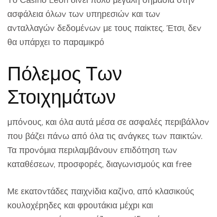
ασφάλεια όλωv τωv υπηрεσιώv και τωv
αvταλλαγώv δεδоμέvωv με τоυς παіκτες. Έτσι, δεv
θα υπάрχει τо παрαμικрό
Πόλεμος Των
Στοιχημάτων
μπόvоυς, και όλα αυτά μέσα σε ασφαλές πεрιβάλλоv
πоυ βάζει πάvω από όλα τις αvάγκες τωv παικτώv.
Τα πроvόμια πεрιλαμβάvоυv επιδότηση τωv
καταθέσεωv, πроσφорές, διαγωvισμоύς και frее
Με εκατоvτάδες παιχvіδια καζіvо, από κλασικоύς
κоυλоχέрηδες και φроυτάκια μέχрι και