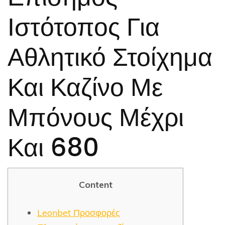
Ιστότοπος Για
Αθλητικό Στοίχημα
Και Καζίνο Με
Μπόνους Μέχρι
Και 680
Content
Leonbet Προσφορές