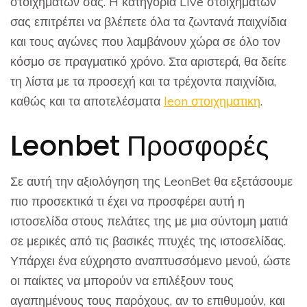
στοιχημάτων σας. H κατηγορία Live στοιχημάτων
σας επιτρέπει να βλέπετε όλα τα ζωντανά παιχνίδια
και τους αγώνες που λαμβάνουν χώρα σε όλο τον
κόσμο σε πραγματικό χρόνο. Στα αριστερά, θα δείτε
τη λίστα με τα προσεχή και τα τρέχοντα παιχνίδια,
καθώς και τα αποτελέσματα
leon στοιχηματικη
.
Leonbet Προσφορές
Σε αυτή την αξιολόγηση της LeonBet θα εξετάσουμε
πιο προσεκτικά τι έχει να προσφέρει αυτή η
ιστοσελίδα στους πελάτες της με μια σύντομη ματιά
σε μερικές από τις βασικές πτυχές της ιστοσελίδας.
Υπάρχει ένα εύχρηστο αναπτυσσόμενο μενού, ώστε
οι παίκτες να μπορούν να επιλέξουν τους
αγαπημένους τους παρόχους, αν το επιθυμούν, και