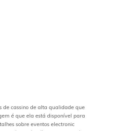
s de cassino de alta qualidade que
gem é que ela está disponível para
lhes sobre eventos electronic