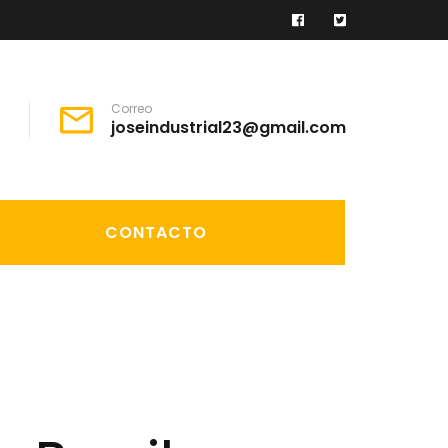
Correo
joseindustrial23@gmail.com
CONTACTO