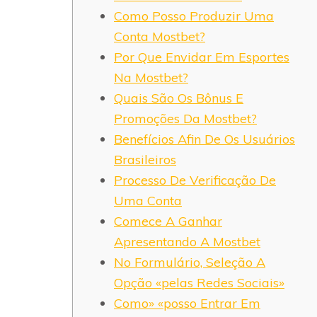
Como Posso Produzir Uma
Conta Mostbet?
Por Que Envidar Em Esportes
Na Mostbet?
Quais São Os Bônus E
Promoções Da Mostbet?
Benefícios Afin De Os Usuários
Brasileiros
Processo De Verificação De
Uma Conta
Comece A Ganhar
Apresentando A Mostbet
No Formulário, Seleção A
Opção «pelas Redes Sociais»
Como» «posso Entrar Em