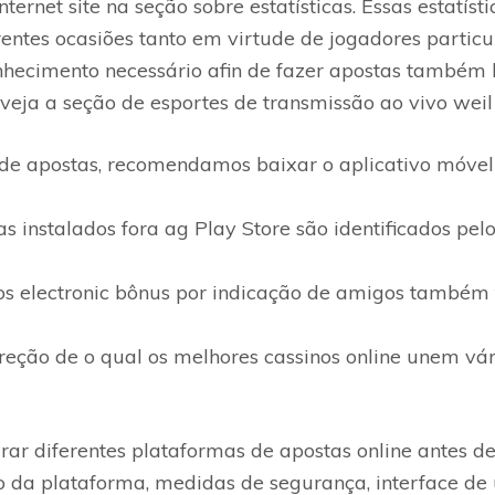
internet site na seção sobre estatísticas. Essas estatís
iferentes ocasiões tanto em virtude de jogadores partic
conhecimento necessário afin de fazer apostas também
veja a seção de esportes de transmissão ao vivo weil
 de apostas, recomendamos baixar o aplicativo móve
as instalados fora ag Play Store são identificados pe
os electronic bônus por indicação de amigos também
eção de o qual os melhores cassinos online unem vári
r diferentes plataformas de apostas online antes de
 da plataforma, medidas de segurança, interface de u