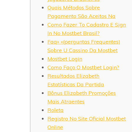
Quais Métodos Sobre
Pagamento São Aceitos Na
Como Fazer To Cadastro E Sign
In No Mostbet Brasil?
Faq» «(perguntas Frequentes)
Sobre U Cassino Da Mostbet
Mostbet Login
Como Faço O Mostbet Login?
Resultados Elizabeth
Estatísticas Da Partida
Bônus Elizabeth Promoções
Mais Atraentes
Roleta
Registro No Site Oficial Mostbet
Online