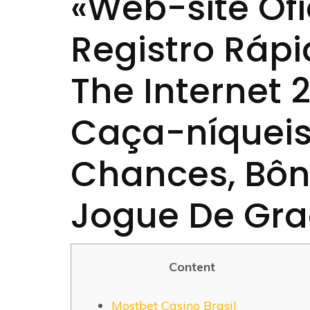
«Web-site Ofic
Registro Rápi
The Internet 
Caça-níqueis
Chances, Bôn
Jogue De Gra
Content
Mostbet Casino Brasil