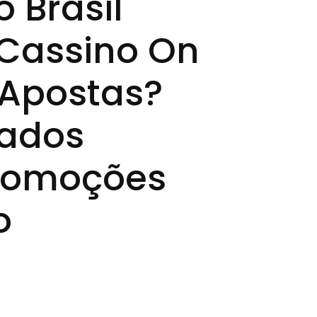
Brasil ️
 Cassino On
 Apostas?
vados
romoções ️
o