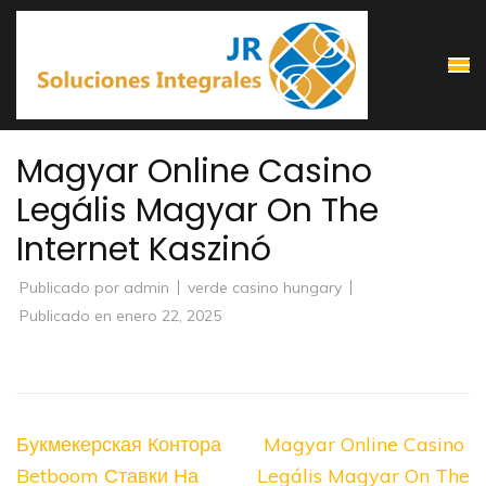
Saltar
al
contenido
(presiona
la
Magyar Online Casino ️
tecla
Legális Magyar On The
Intro)
Internet Kaszinó
Publicado por
admin
verde casino hungary
Publicado en
enero 22, 2025
Navegación
Букмекерская Контора
Magyar Online Casino ️
de
Betboom Ставки На
Legális Magyar On The